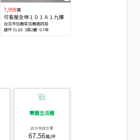
7,998
7,688
萬
萬
可看屋全坤１０１Ａ１九樓
專任全坤１０１邊間１３樓
台北市信義區信義路四段
台北市信義區信義路四段
建坪
51.63
3房2廳
0.7年
建坪
53
2廳2衛
0.7年
雙園生活圈
近半年成交價
67.56
萬/坪