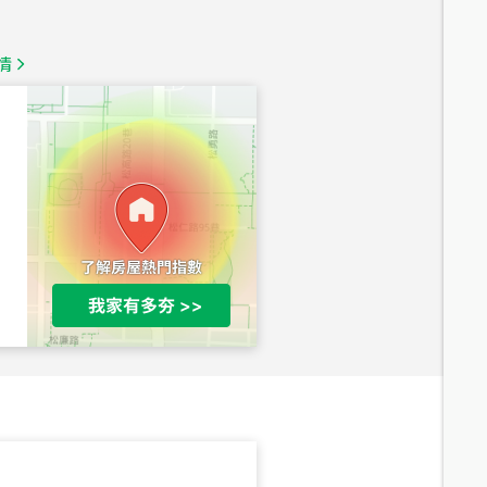
1,350
萬
情
總價
1,020
萬
總價
490
萬
總價
1,808
萬
總價
530
萬
路二段