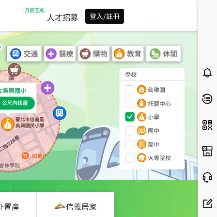
人才招募
登入/註冊
外置產
信義居家