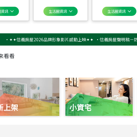
圈資訊
生活圈資訊
生活圈資訊
✦信義房屋2026品牌形象影片感動上映✦✦
‧
信義房屋聲明稿－防詐騙提
來看看
新上架
小資宅
115
年
07
月 成交