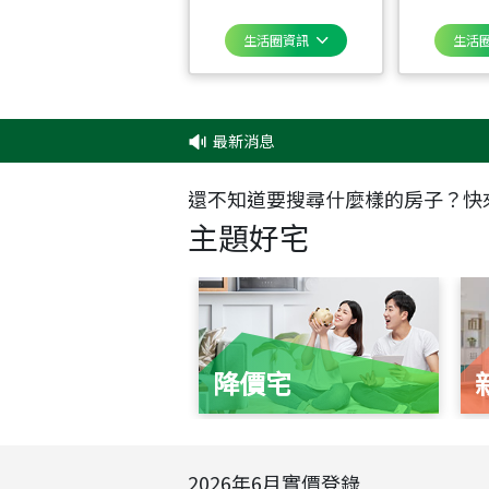
生活圈資訊
生活
最新消息
‧
✦
還不知道要搜尋什麼樣的房子？快
主題好宅
降價宅
2026
年
6
月實價登錄