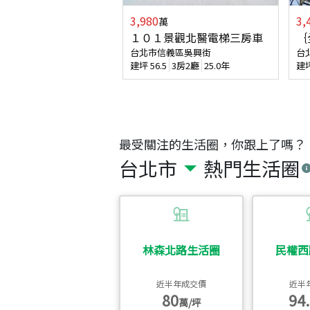
3,980
3,
萬
１０１景觀北醫電梯三房車
｛
台北市信義區吳興街
台
建坪
56.5
3房2廳
25.0年
建
最受關注的生活圈，你跟上了嗎？
台北市
熱門生活圈
林森北路生活圈
民權西
近半年成交價
近半
80
94.
萬/坪