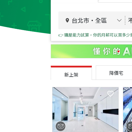
台北市
・
全區
👉 購屋能力試算，你的月薪可以買多少
降價宅
新上架