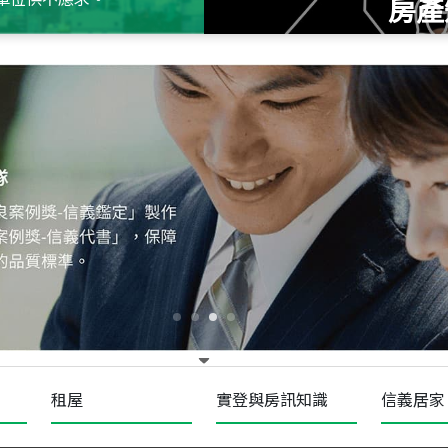
房產
115
年
07
月 成交
十泉十美
台北市北投區光明路
115
年
07
月 成交
四維天廈
新竹市新竹市四維路
115
年
07
月 成交
菁英典藏
新竹市新竹市慈祥路
租屋
實登與房訊知識
信義居家