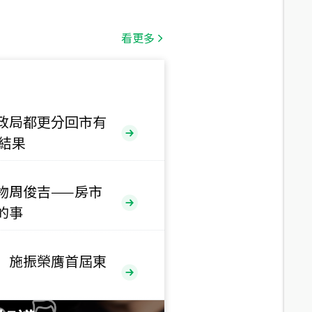
總價
1,808
萬
看更多
總價
530
萬
路二段
政局都更分回市有
售結果
總價
5,800
萬
路
物周俊吉——房市
的事
總價
1,938
萬
三段
 施振榮膺首屆東
總價
1,350
萬