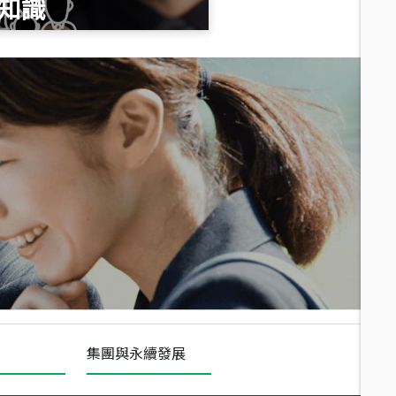
知識
總價
1,020
萬
總價
490
萬
總價
1,808
萬
集團與永續發展