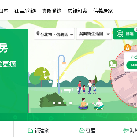
租屋
社區/商辦
實價登錄
房訊知識
信義居家
新建案
租屋
海