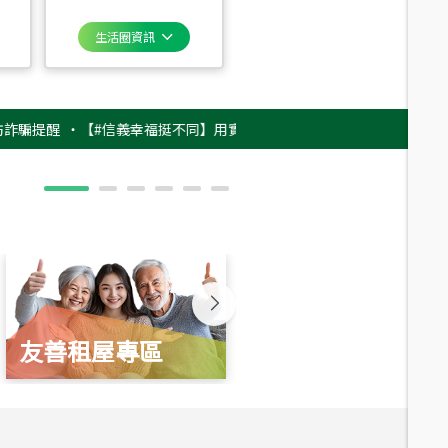
生活圈資訊
醒
‧
【#信義幸福挺不同】用實力，讓升職免抽號碼牌！最新雇主品牌影片上
友善租屋專區
新婚起家厝
總價