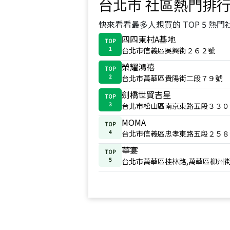
台北市
社區熱門排
快來看看最多人想買的 TOP 5 熱門
四四東村A基地
TOP
1
台北市信義區吳興街２６２號
榮耀鴻禧
TOP
2
台北市萬華區貴陽街二段７９號
劍橋世貿吉星
TOP
3
台北市松山區南京東路五段３３０
MOMA
TOP
4
台北市信義區忠孝東路五段２５８
華宴
TOP
5
台北市萬華區桂林路,萬華區柳州