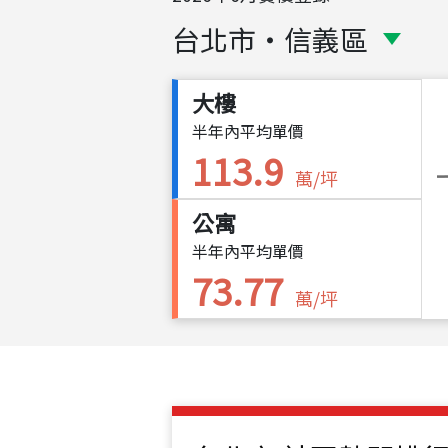
台北市
・
信義區
大樓
半年內平均單價
113.9
萬/坪
公寓
半年內平均單價
73.77
萬/坪