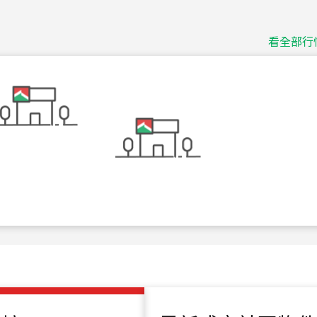
捷豹
台北市中山區長春路
看全部行
115
年
07
月 成交
十泉十美
台北市北投區光明路
115
年
07
月 成交
四維天廈
新竹市新竹市四維路
115
年
07
月 成交
菁英典藏
新竹市新竹市慈祥路
115
年
07
月 成交
長隄
新北市永和區環河西