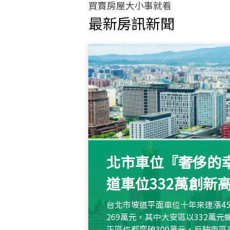
買賣房屋大小事就看
最新房訊新聞
北市車位『奢侈的幸
道車位332萬創新
台北市坡道平面車位十年來連漲45
269萬元，其中大安區以332萬
正區也都突破300萬元，反映市