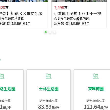
420
7,998
萬
萬
全新｝松德８８電梯２房
可看屋！全坤１０１十一樓
北市信義區松德路
台北市信義區信義路四段
坪
28.83
2房2廳
0.8年
建坪
51.63
3房2廳
0.7年
路生活圈
士林生活圈
東區商圈
年成交價
近半年成交價
近半年成交價
1
83.89
121.64
萬/坪
萬/坪
萬/坪