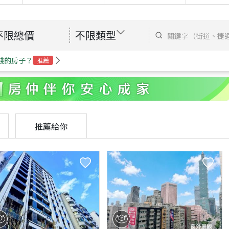
不限總價
不限類型
錢的房子？
推薦
推薦給你