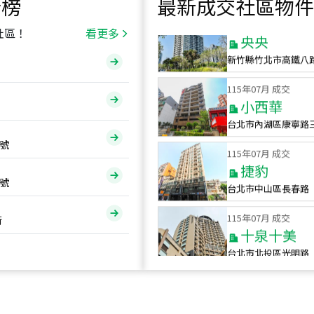
行榜
最新成交社區物件
115
年
07
月 成交
央央
社區！
看更多
新竹縣竹北市高鐵八
115
年
07
月 成交
小西華
台北市內湖區康寧路
115
年
07
月 成交
號
捷豹
台北市中山區長春路
號
115
年
07
月 成交
十泉十美
街
台北市北投區光明路
115
年
07
月 成交
四維天廈
新竹市新竹市四維路