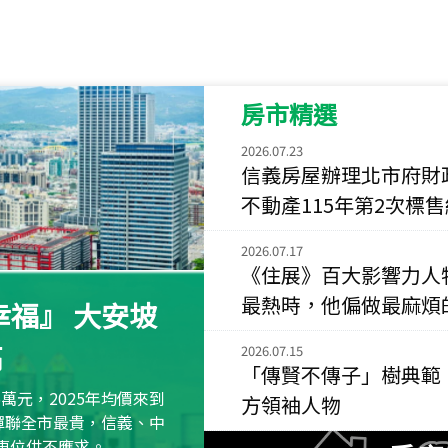
115
年
07
月 成交
菁英典藏
新竹市新竹市慈祥路
房市精選
115
年
07
月 成交
長隄
2026.07.23
新北市永和區環河西
信義房屋辦理北市府財
不動產115年第2次標
115
年
07
月 成交
央央
2026.07.17
新竹縣竹北市高鐵八
《住展》百大影響力人
115
年
07
月 成交
最熱時，他偏做最麻煩
福』 大安坡
小西華
高
台北市內湖區康寧路
2026.07.15
「傳賢不傳子」樹典範
115
年
07
月 成交
萬元，2025年均價來到
方領袖人物
捷豹
元蟬聯全市最貴，信義、中
台北市中山區長春路
區車位供不應求。