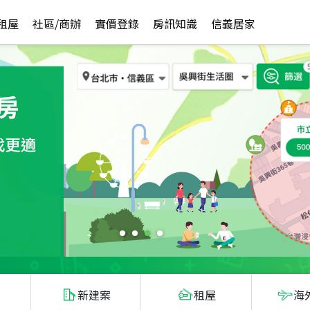
租屋
社區/商辦
實價登錄
房訊知識
信義居家
新建案
租屋
海