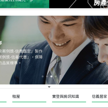
房產
115
年
07
月 成交
十泉十美
台北市北投區光明路
115
年
07
月 成交
四維天廈
新竹市新竹市四維路
115
年
07
月 成交
菁英典藏
新竹市新竹市慈祥路
租屋
實登與房訊知識
信義居家