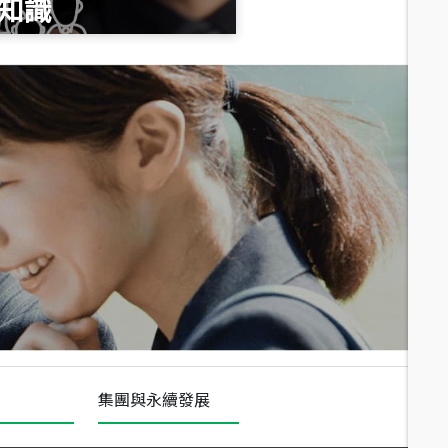
知識
總價
1,020
萬
總價
490
萬
總價
1,808
萬
集團與永續發展