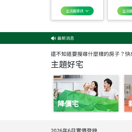
生活圈資訊
生活
最新消息
還不知道要搜尋什麼樣的房子？快
主題好宅
降價宅
2026
年
6
月實價登錄