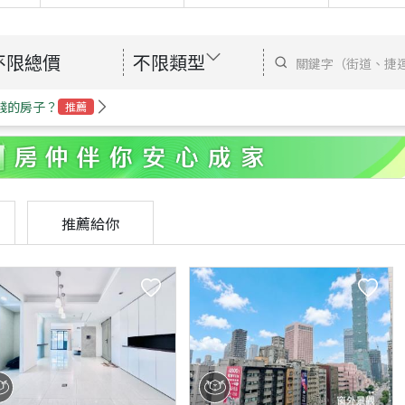
不限總價
不限類型
錢的房子？
推薦
推薦給你