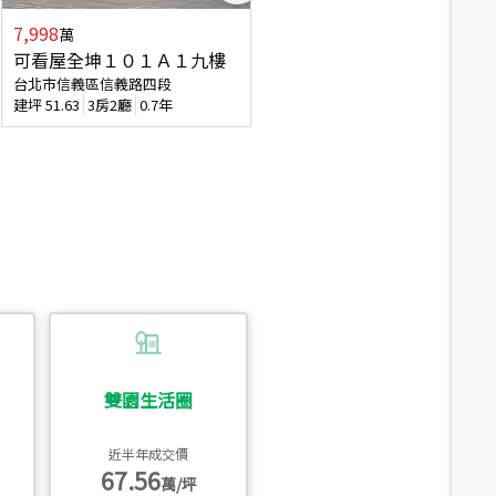
7,998
3,800
萬
萬
可看屋全坤１０１Ａ１九樓
信義區大空間美寓
台北市信義區信義路四段
台北市信義區大道路
建坪
51.63
3房2廳
0.7年
建坪
39.62
6房4廳(含加蓋)
51.9
雙園生活圈
近半年成交價
67.56
萬/坪