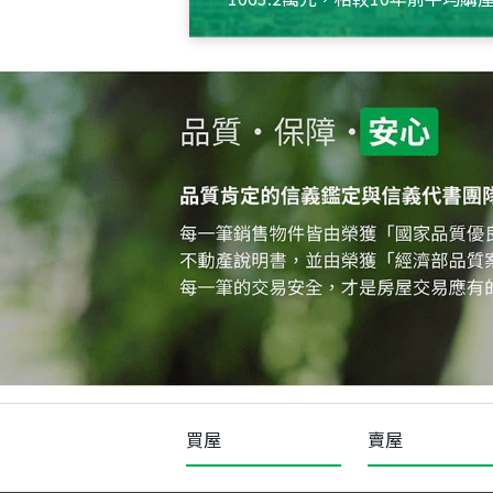
約550萬元，且貸款金額也多
買屋
賣屋