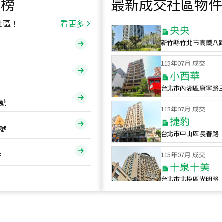
行榜
最新成交社區物件
115
年
07
月 成交
央央
社區！
看更多
新竹縣竹北市高鐵八
115
年
07
月 成交
小西華
台北市內湖區康寧路
115
年
07
月 成交
號
捷豹
台北市中山區長春路
號
115
年
07
月 成交
十泉十美
街
台北市北投區光明路
115
年
07
月 成交
四維天廈
新竹市新竹市四維路