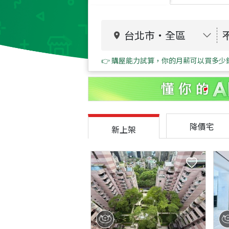
台北市
・
全區
👉 購屋能力試算，你的月薪可以買多少
降價宅
新上架