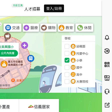
人才招募
登入/註冊
外置產
信義居家