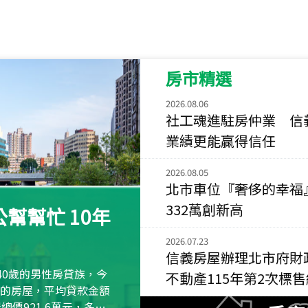
115
年
07
月 成交
菁英典藏
新竹市新竹市慈祥路
房市精選
115
年
07
月 成交
長隄
2026.08.06
新北市永和區環河西
社工魂進駐房仲業 信
業績更能贏得信任
115
年
07
月 成交
央央
2026.08.05
新竹縣竹北市高鐵八
北市車位『奢侈的幸福
332萬創新高
115
年
07
月 成交
幫幫忙 10年
小西華
台北市內湖區康寧路
2026.07.23
信義房屋辦理北市府財
115
年
07
月 成交
40歲的男性房貸族，今
不動產115年第2次標
捷豹
萬元的房屋，平均貸款金額
台北市中山區長春路
屋總價921.6萬元，多出