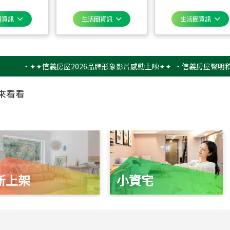
圈資訊
生活圈資訊
生活圈資訊
‧
✦✦信義房屋2026品牌形象影片感動上映✦✦
‧
信義房屋聲明稿－防詐
來看看
新上架
小資宅