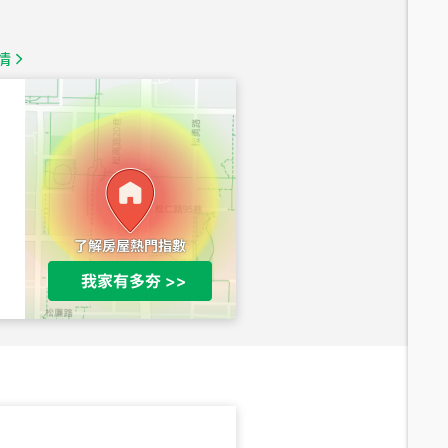
總價
1,350
萬
情
總價
1,020
萬
總價
490
萬
總價
1,808
萬
總價
530
萬
路二段