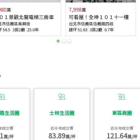
980
7,998
萬
萬
０１景觀北醫電梯三房車
可看屋！全坤１０１十一樓
北市信義區吳興街
台北市信義區信義路四段
坪
56.5
3房2廳
25.0年
建坪
51.63
3房2廳
0.7年
路生活圈
士林生活圈
東區商圈
年成交價
近半年成交價
近半年成交價
1
83.89
121.64
萬/坪
萬/坪
萬/坪