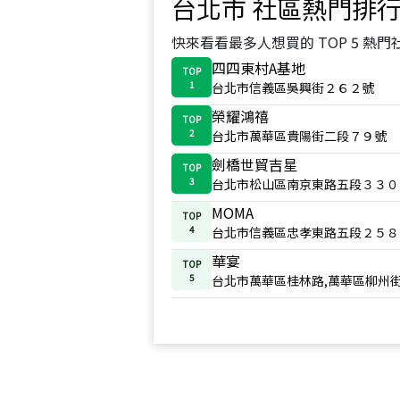
台北市
社區熱門排
快來看看最多人想買的 TOP 5 熱門
四四東村A基地
TOP
1
台北市信義區吳興街２６２號
榮耀鴻禧
TOP
2
台北市萬華區貴陽街二段７９號
劍橋世貿吉星
TOP
3
台北市松山區南京東路五段３３０
MOMA
TOP
4
台北市信義區忠孝東路五段２５８
華宴
TOP
5
台北市萬華區桂林路,萬華區柳州