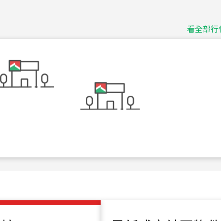
115
年
07
月 成交
捷豹
台北市中山區長春路
看全部行
115
年
07
月 成交
十泉十美
台北市北投區光明路
115
年
07
月 成交
四維天廈
新竹市新竹市四維路
115
年
07
月 成交
菁英典藏
新竹市新竹市慈祥路
115
年
07
月 成交
長隄
新北市永和區環河西