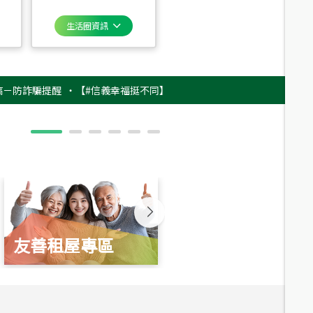
生活圈資訊
騙提醒
‧
【#信義幸福挺不同】用實力，讓升職免抽號碼牌！最新雇主品牌影
友善租屋專區
新婚起家厝