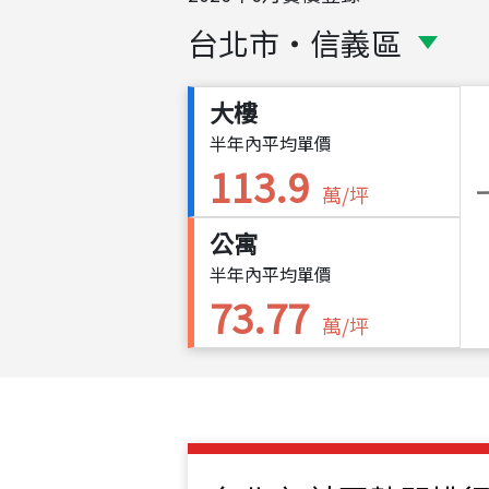
台北市
・
信義區
大樓
半年內平均單價
113.9
萬/坪
公寓
半年內平均單價
73.77
萬/坪