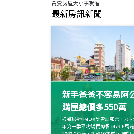
買賣房屋大小事就看
最新房訊新聞
新手爸爸不容易阿公
購屋總價多550萬
根據聯徵中心統計資料顯示，30~
年第一季平均購買總價1473.6
1063.2萬元，相較10年前平均購