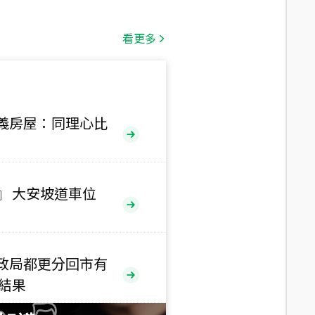
總價
1,808
萬
看更多
總價
530
萬
路二段
義房屋：同理心比
總價
5,800
萬
路
』 大安坡道車位
總價
1,938
萬
三段
政局都更分回市有
總價
售結果
1,350
萬