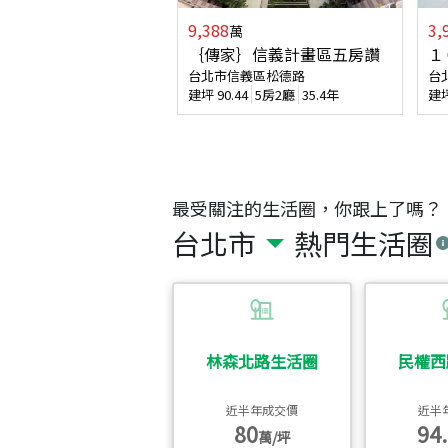
9,388
3,
萬
｛傳家｝信義計畫區五房讚
１
台北市信義區松德路
台
建坪
90.44
5房2廳
35.4年
建
最受關注的生活圈，你跟上了嗎？
台北市
熱門生活圈
林森北路生活圈
民權西
近半年成交價
近半
80
94.
萬/坪