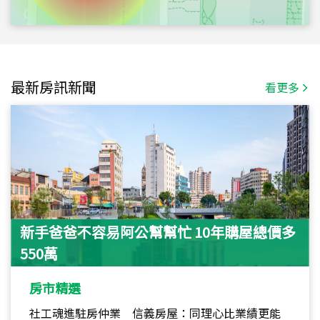
最新房訊新聞
看更多
新手爸爸不容易阿公幫幫忙 10年購屋總價多
550萬
房市精選
社工魂進駐房仲業 信義房屋：同理心比業績更能