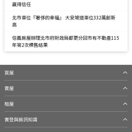
贏得信任
北市車位『奢侈的幸福』 大安坡道車位332萬創新
高
信義房屋辦理北市府財政局都更分回市有不動產115
年第2次標售結果
買屋
賣屋
租屋
實登與房訊知識