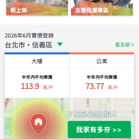
新上架
友善租屋專區
2026
年
6
月實價登錄
台北市
・
信義區
看全部
大樓
公寓
半年內平均單價
半年內平均單價
113.9
73.77
萬/坪
萬/坪