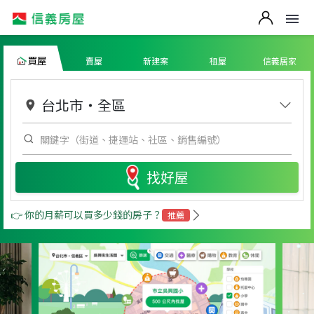
買屋
賣屋
新建案
租屋
信義居家
台北市
・
全區
找好屋
👉 你的月薪可以買多少錢的房子？
推薦