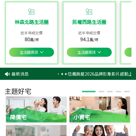
林森北路生活圈
民權西路生活圈
近半年成交價
近半年成交價
80
94.1
萬/坪
萬/坪
生活圈資訊
生活圈資訊
最新消息
‧
✦✦信義房屋2026品牌形象影片感動上映
主題好宅
降價宅
小資宅