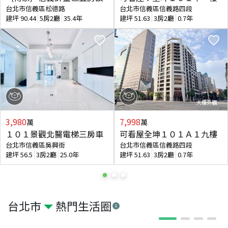
台北市信義區松德路
台北市信義區信義路四段
建坪
90.44
5房2廳
35.4年
建坪
51.63
3房2廳
0.7年
3,980
7,998
萬
萬
１０１景觀北醫電梯三房車
可看屋全坤１０１Ａ１九樓
台北市信義區吳興街
台北市信義區信義路四段
建坪
56.5
3房2廳
25.0年
建坪
51.63
3房2廳
0.7年
台北市
熱門生活圈