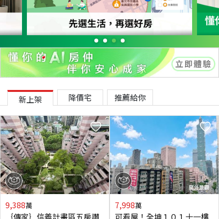
降價宅
推薦給你
新上架
9,388
7,998
萬
萬
｛傳家｝信義計畫區五房讚
可看屋！全坤１０１十一樓