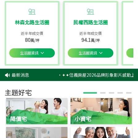
林森北路生活圈
民權西路生活圈
近半年成交價
近半年成交價
80
94.1
萬/坪
萬/坪
生活圈資訊
生活圈資訊
最新消息
‧
✦✦信義房屋2026品牌形象影片感動上映
主題好宅
降價宅
小資宅