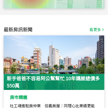
最新房訊新聞
看更多
新手爸爸不容易阿公幫幫忙 10年購屋總價多
550萬
房市精選
社工魂進駐房仲業 信義房屋：同理心比業績更能