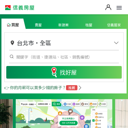
買屋
賣屋
新建案
租屋
信義居家
台北市
・
全區
找好屋
👉 你的月薪可以買多少錢的房子？
推薦