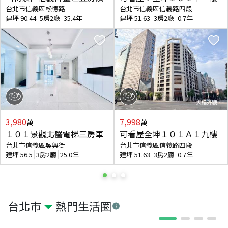
台北市信義區松德路
台北市信義區信義路四段
建坪
90.44
5房2廳
35.4年
建坪
51.63
3房2廳
0.7年
3,980
7,998
萬
萬
１０１景觀北醫電梯三房車
可看屋全坤１０１Ａ１九樓
台北市信義區吳興街
台北市信義區信義路四段
建坪
56.5
3房2廳
25.0年
建坪
51.63
3房2廳
0.7年
台北市
熱門生活圈