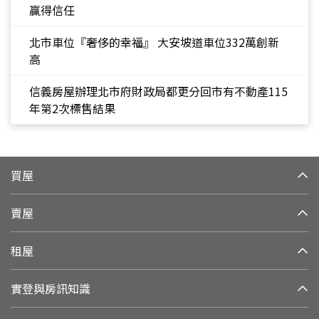
贏得信任
北市車位『奢侈的幸福』 大安坡道車位332萬創新
高
信義房屋辦理北市府財政局都更分回市有不動產115
年第2次標售結果
買屋
賣屋
租屋
實登與房訊知識