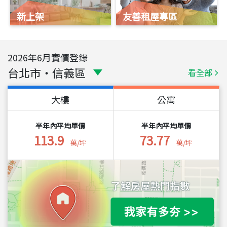
新上架
友善租屋專區
2026
年
6
月實價登錄
台北市
・
信義區
看全部
大樓
公寓
半年內平均單價
半年內平均單價
113.9
73.77
萬/坪
萬/坪