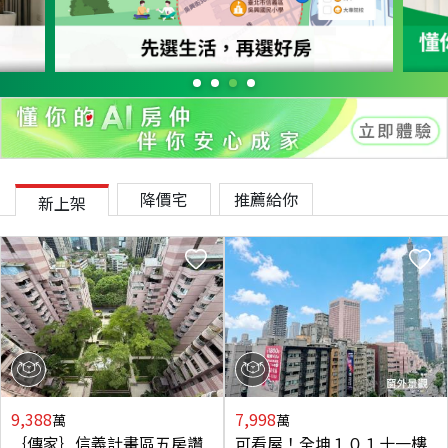
降價宅
推薦給你
新上架
9,388
7,998
萬
萬
｛傳家｝信義計畫區五房讚
可看屋！全坤１０１十一樓