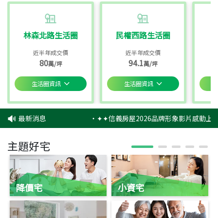
林森北路生活圈
民權西路生活圈
近半年成交價
近半年成交價
80
94.1
萬/坪
萬/坪
生活圈資訊
生活圈資訊
最新消息
‧
✦✦信義房屋2026品牌形象影片感動上映
主題好宅
降價宅
小資宅