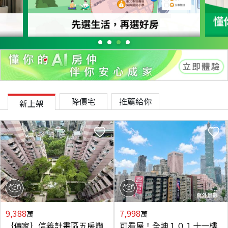
降價宅
推薦給你
新上架
9,388
7,998
萬
萬
｛傳家｝信義計畫區五房讚
可看屋！全坤１０１十一樓