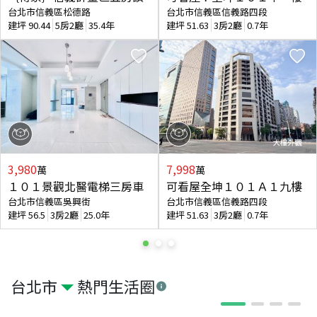
台北市信義區松德路
台北市信義區信義路四段
建坪
90.44
5房2廳
35.4年
建坪
51.63
3房2廳
0.7年
3,980
7,998
萬
萬
１０１景觀北醫電梯三房車
可看屋全坤１０１Ａ１九樓
台北市信義區吳興街
台北市信義區信義路四段
建坪
56.5
3房2廳
25.0年
建坪
51.63
3房2廳
0.7年
台北市
熱門生活圈