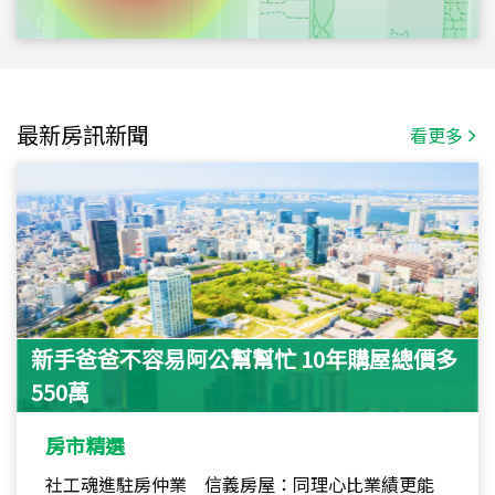
最新房訊新聞
看更多
新手爸爸不容易阿公幫幫忙 10年購屋總價多
550萬
房市精選
社工魂進駐房仲業 信義房屋：同理心比業績更能