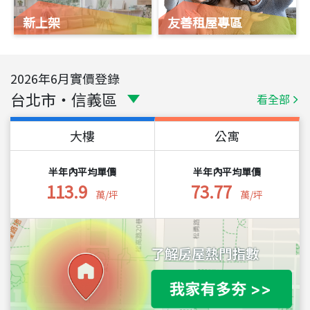
新上架
友善租屋專區
2026
年
6
月實價登錄
台北市
・
信義區
看全部
大樓
公寓
半年內平均單價
半年內平均單價
113.9
73.77
萬/坪
萬/坪