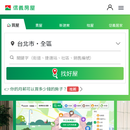
買屋
賣屋
新建案
租屋
信義居家
台北市
・
全區
找好屋
👉 你的月薪可以買多少錢的房子？
推薦