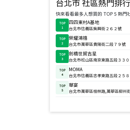
台北市
社區熱門排
快來看看最多人想買的 TOP 5 熱門
四四東村A基地
TOP
1
台北市信義區吳興街２６２號
榮耀鴻禧
TOP
2
台北市萬華區貴陽街二段７９號
劍橋世貿吉星
TOP
3
台北市松山區南京東路五段３３０
MOMA
TOP
4
台北市信義區忠孝東路五段２５８
華宴
TOP
5
台北市萬華區桂林路,萬華區柳州