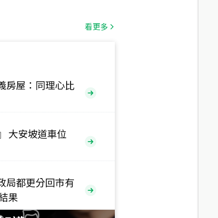
總價
1,808
萬
看更多
總價
530
萬
路二段
義房屋：同理心比
總價
5,800
萬
路
』 大安坡道車位
總價
1,938
萬
三段
政局都更分回市有
總價
售結果
1,350
萬