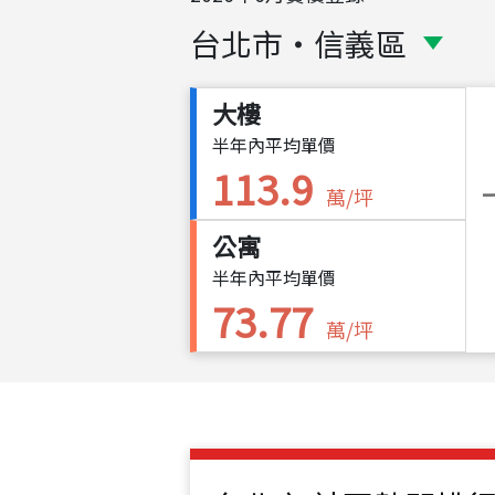
台北市
・
信義區
大樓
半年內平均單價
113.9
萬/坪
公寓
半年內平均單價
73.77
萬/坪