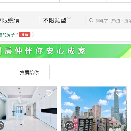
不限總價
不限類型
錢的房子？
推薦
推薦給你