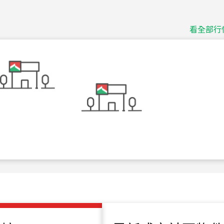
115
年
07
月 成交
捷豹
台北市中山區長春路
看全部行
115
年
07
月 成交
十泉十美
台北市北投區光明路
115
年
07
月 成交
四維天廈
新竹市新竹市四維路
115
年
07
月 成交
菁英典藏
新竹市新竹市慈祥路
115
年
07
月 成交
長隄
新北市永和區環河西