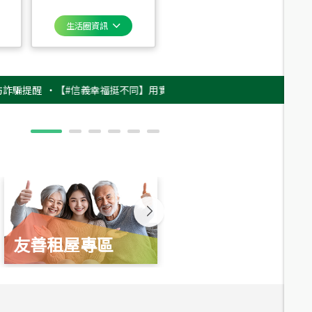
生活圈資訊
醒
‧
【#信義幸福挺不同】用實力，讓升職免抽號碼牌！最新雇主品牌影片上
友善租屋專區
新婚起家厝