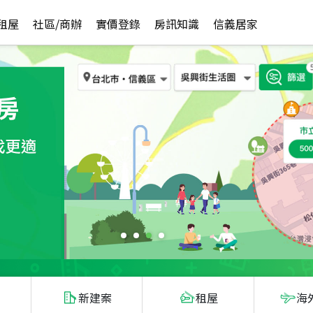
租屋
社區/商辦
實價登錄
房訊知識
信義居家
新建案
租屋
海