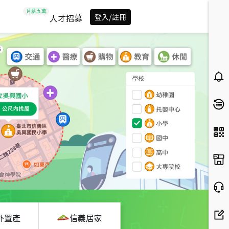
人才招募
登入/註冊
外置產
信義居家