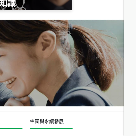
知識
總價
1,020
萬
總價
490
萬
總價
1,808
萬
集團與永續發展