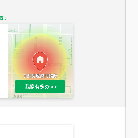
總價
1,350
萬
情
總價
1,020
萬
總價
490
萬
總價
1,808
萬
總價
530
萬
路二段