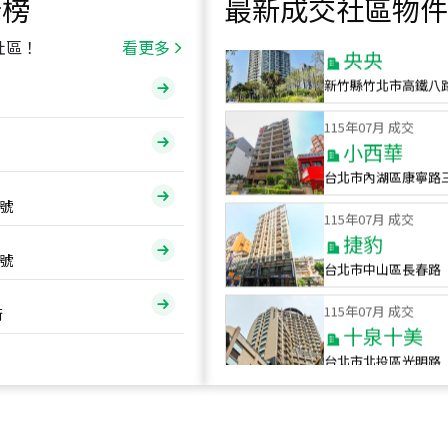
行榜
最新成交社區物件
115
年
07
月 成交
央央
社區！
看更多
新竹縣竹北市高鐵八
115
年
07
月 成交
小西華
台北市內湖區康寧路
115
年
07
月 成交
號
捷豹
台北市中山區長春路
號
115
年
07
月 成交
十泉十美
街
台北市北投區光明路
115
年
07
月 成交
四維天廈
新竹市新竹市四維路