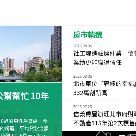
115
年
07
月 成交
菁英典藏
新竹市新竹市慈祥路
房市精選
115
年
07
月 成交
長隄
2026.08.06
新北市永和區環河西
社工魂進駐房仲業 信
業績更能贏得信任
115
年
07
月 成交
央央
2026.08.05
新竹縣竹北市高鐵八
北市車位『奢侈的幸福
332萬創新高
115
年
07
月 成交
幫幫忙 10年
小西華
台北市內湖區康寧路
2026.07.23
信義房屋辦理北市府財
115
年
07
月 成交
40歲的男性房貸族，今
不動產115年第2次標
捷豹
萬元的房屋，平均貸款金額
台北市中山區長春路
屋總價921.6萬元，多出