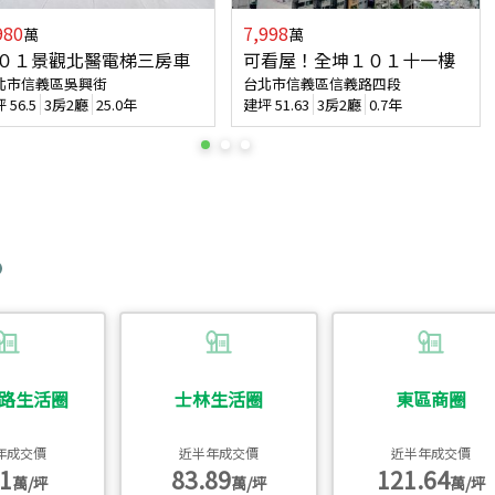
980
7,998
萬
萬
０１景觀北醫電梯三房車
可看屋！全坤１０１十一樓
北市信義區吳興街
台北市信義區信義路四段
坪
56.5
3房2廳
25.0年
建坪
51.63
3房2廳
0.7年
路生活圈
士林生活圈
東區商圈
年成交價
近半年成交價
近半年成交價
1
83.89
121.64
萬/坪
萬/坪
萬/坪