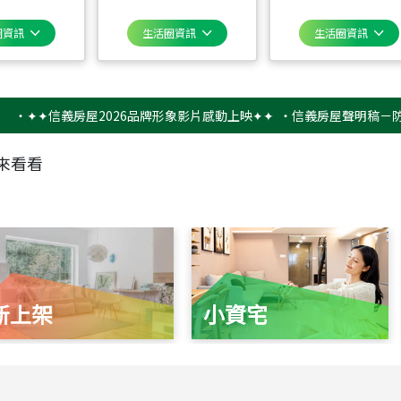
圈資訊
生活圈資訊
生活圈資訊
✦信義房屋2026品牌形象影片感動上映✦✦
‧
信義房屋聲明稿－防詐騙提
來看看
新上架
小資宅