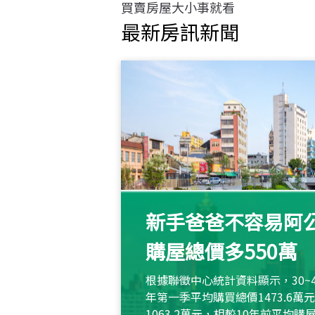
買賣房屋大小事就看
最新房訊新聞
新手爸爸不容易阿公
購屋總價多550萬
根據聯徵中心統計資料顯示，30~
年第一季平均購買總價1473.6
1063.2萬元，相較10年前平均購