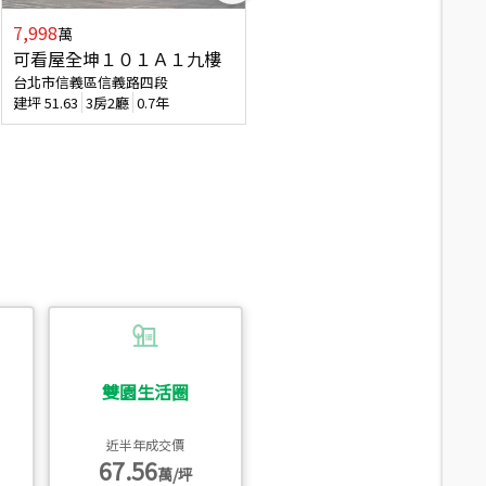
7,998
3,800
萬
萬
可看屋全坤１０１Ａ１九樓
信義區大空間美寓
台北市信義區信義路四段
台北市信義區大道路
建坪
51.63
3房2廳
0.7年
建坪
39.62
6房4廳(含加蓋)
51.9
雙園生活圈
近半年成交價
67.56
萬/坪