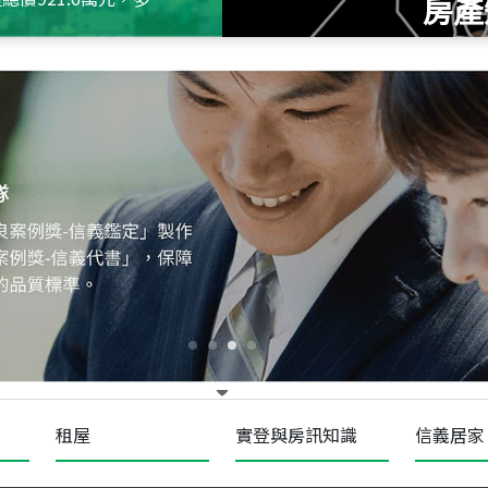
房產
115
年
07
月 成交
十泉十美
台北市北投區光明路
115
年
07
月 成交
四維天廈
新竹市新竹市四維路
115
年
07
月 成交
菁英典藏
新竹市新竹市慈祥路
租屋
實登與房訊知識
信義居家