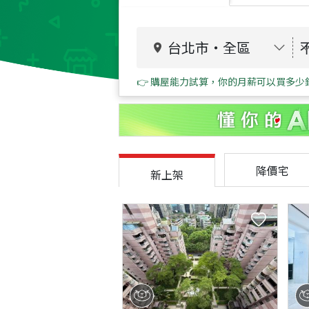
台北市
・
全區
👉 購屋能力試算，你的月薪可以買多少
降價宅
新上架