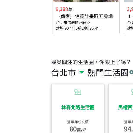
9,388
3,
萬
｛傳家｝信義計畫區五房讚
１
台北市信義區松德路
台
建坪
90.44
5房2廳
35.4年
建
最受關注的生活圈，你跟上了嗎？
台北市
熱門生活圈
林森北路生活圈
民權西
近半年成交價
近半
80
94.
萬/坪