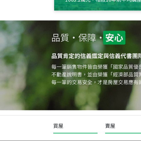
約550萬元，且貸款金額也多
買屋
賣屋