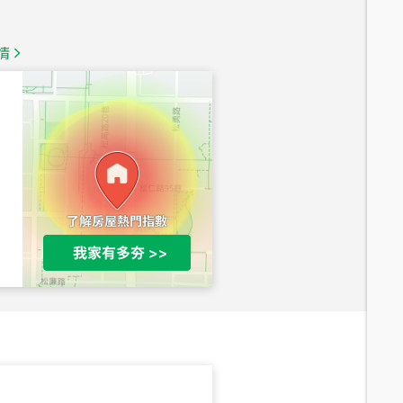
總價
1,350
萬
情
總價
1,020
萬
總價
490
萬
總價
1,808
萬
總價
530
萬
路二段