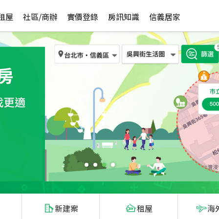
租屋
社區/商辦
實價登錄
房訊知識
信義居家
新建案
租屋
海