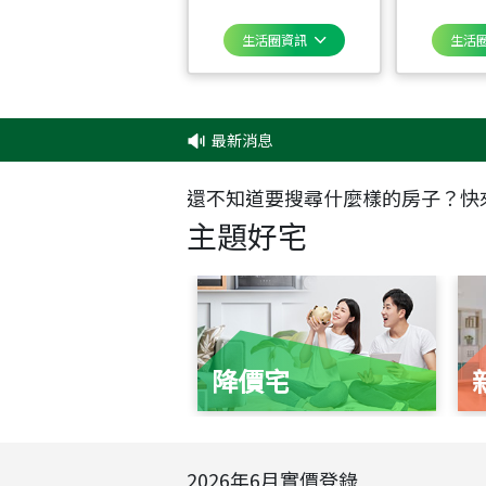
生活圈資訊
生活
最新消息
‧
還不知道要搜尋什麼樣的房子？快
主題好宅
降價宅
2026
年
6
月實價登錄