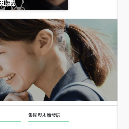
知識
總價
1,020
萬
總價
490
萬
總價
1,808
萬
集團與永續發展