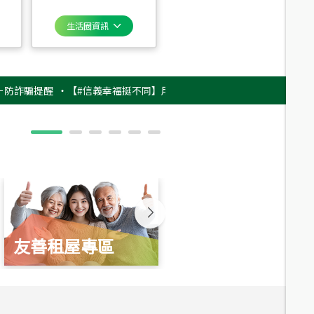
生活圈資訊
提醒
‧
【#信義幸福挺不同】用實力，讓升職免抽號碼牌！最新雇主品牌影片
友善租屋專區
新婚起家厝