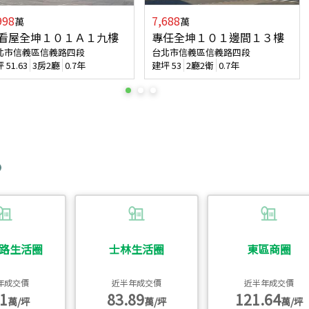
998
7,688
萬
萬
看屋全坤１０１Ａ１九樓
專任全坤１０１邊間１３樓
北市信義區信義路四段
台北市信義區信義路四段
坪
51.63
3房2廳
0.7年
建坪
53
2廳2衛
0.7年
路生活圈
士林生活圈
東區商圈
年成交價
近半年成交價
近半年成交價
1
83.89
121.64
萬/坪
萬/坪
萬/坪