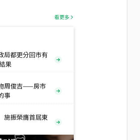
總價
1,808
萬
看更多
總價
530
萬
路二段
政局都更分回市有
售結果
總價
5,800
萬
路
物周俊吉——房市
的事
總價
1,938
萬
三段
 施振榮膺首屆東
總價
1,350
萬