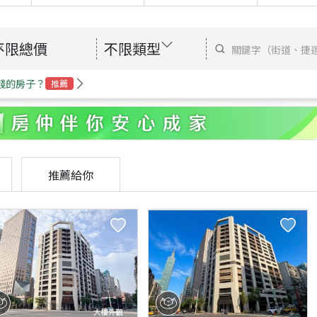
不限總價
不限類型
錢的房子？
推薦
推薦給你