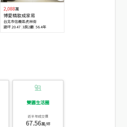
2,088
4,280
萬
萬
博愛精妝成家易
信義陽光自由露臺戶
台北市信義區虎林街
台北市信義區基隆路一段
建坪
20.47
3房2廳
56.4年
建坪
56.15
3房3廳
31.5年
雙園生活圈
近半年成交價
67.56
萬/坪