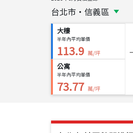
台北市
・
信義區
大樓
半年內平均單價
113.9
萬/坪
公寓
半年內平均單價
73.77
萬/坪