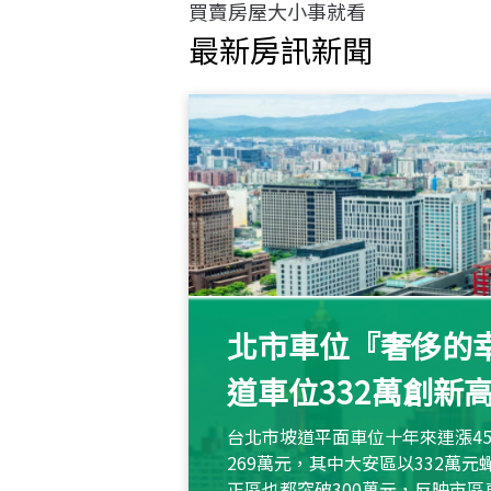
買賣房屋大小事就看
最新房訊新聞
北市車位『奢侈的幸
道車位332萬創新
台北市坡道平面車位十年來連漲45
269萬元，其中大安區以332萬
正區也都突破300萬元，反映市