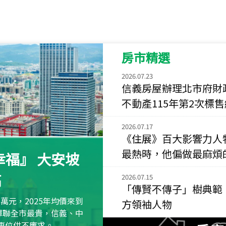
115
年
07
月 成交
菁英典藏
新竹市新竹市慈祥路
房市精選
115
年
07
月 成交
長隄
2026.07.23
新北市永和區環河西
信義房屋辦理北市府財
不動產115年第2次標
115
年
07
月 成交
央央
2026.07.17
新竹縣竹北市高鐵八
《住展》百大影響力人
最熱時，他偏做最麻煩
115
年
07
月 成交
福』 大安坡
小西華
高
台北市內湖區康寧路
2026.07.15
「傳賢不傳子」樹典範
115
年
07
月 成交
萬元，2025年均價來到
方領袖人物
捷豹
元蟬聯全市最貴，信義、中
台北市中山區長春路
區車位供不應求。