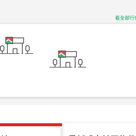
115
年
07
月 成交
捷豹
台北市中山區長春路
看全部行
115
年
07
月 成交
十泉十美
台北市北投區光明路
115
年
07
月 成交
四維天廈
新竹市新竹市四維路
115
年
07
月 成交
菁英典藏
新竹市新竹市慈祥路
115
年
07
月 成交
長隄
新北市永和區環河西