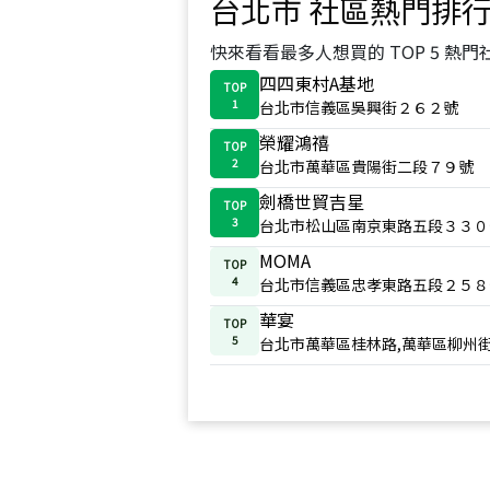
台北市
社區熱門排
快來看看最多人想買的 TOP 5 熱門
四四東村A基地
TOP
1
台北市信義區吳興街２６２號
榮耀鴻禧
TOP
2
台北市萬華區貴陽街二段７９號
劍橋世貿吉星
TOP
3
台北市松山區南京東路五段３３０
MOMA
TOP
4
台北市信義區忠孝東路五段２５８
華宴
TOP
5
台北市萬華區桂林路,萬華區柳州