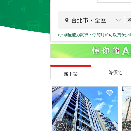
台北市
・
全區
👉 購屋能力試算，你的月薪可以買多少
降價宅
新上架