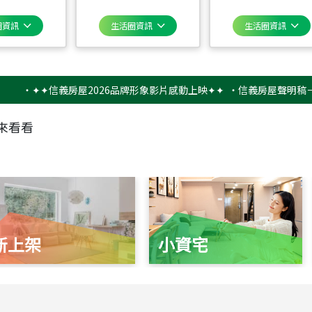
圈資訊
生活圈資訊
生活圈資訊
✦✦信義房屋2026品牌形象影片感動上映✦✦
‧
信義房屋聲明稿－防詐騙
來看看
新上架
小資宅