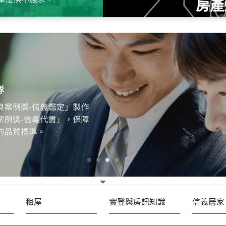
房產
115
年
07
月 成交
十泉十美
台北市北投區光明路
115
年
07
月 成交
四維天廈
新竹市新竹市四維路
115
年
07
月 成交
菁英典藏
新竹市新竹市慈祥路
租屋
實登與房訊知識
信義居家