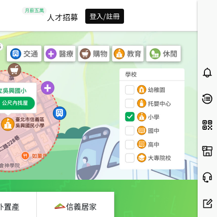
人才招募
登入/註冊
外置產
信義居家