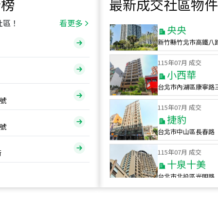
行榜
最新成交社區物件
115
年
07
月 成交
央央
社區！
看更多
新竹縣竹北市高鐵八
115
年
07
月 成交
小西華
台北市內湖區康寧路
115
年
07
月 成交
號
捷豹
台北市中山區長春路
號
115
年
07
月 成交
十泉十美
街
台北市北投區光明路
115
年
07
月 成交
四維天廈
新竹市新竹市四維路