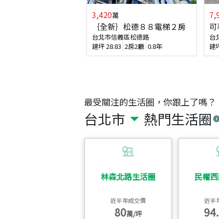
3,420
7,
萬
｛全新｝松德８８電梯２房
可
台北市信義區松德路
台
建坪
28.83
2房2廳
0.8年
建
最受關注的生活圈，你跟上了嗎？
台北市
熱門生活圈
林森北路生活圈
民權西
近半年成交價
近半
80
94.
萬/坪