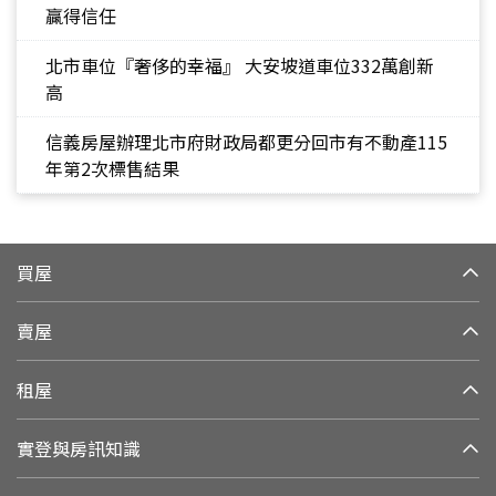
贏得信任
北市車位『奢侈的幸福』 大安坡道車位332萬創新
高
信義房屋辦理北市府財政局都更分回市有不動產115
年第2次標售結果
買屋
賣屋
租屋
實登與房訊知識