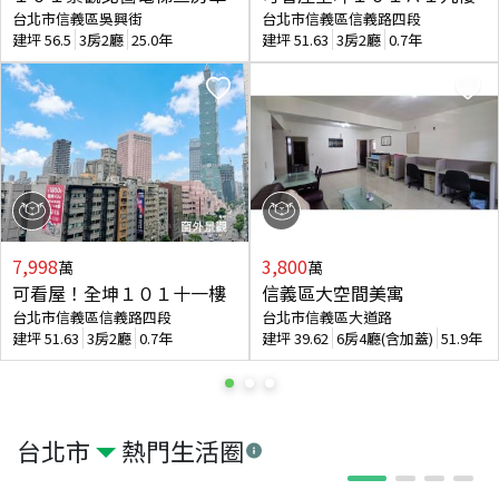
台北市信義區吳興街
台北市信義區信義路四段
建坪
56.5
3房2廳
25.0年
建坪
51.63
3房2廳
0.7年
7,998
3,800
萬
萬
可看屋！全坤１０１十一樓
信義區大空間美寓
台北市信義區信義路四段
台北市信義區大道路
建坪
51.63
3房2廳
0.7年
建坪
39.62
6房4廳(含加蓋)
51.9年
台北市
熱門生活圈