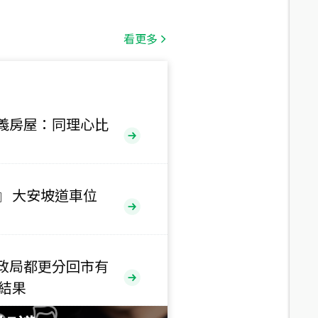
總價
650
萬
看更多
三段
總價
530
萬
路二段
義房屋：同理心比
總價
5,800
萬
路
』 大安坡道車位
總價
1,938
萬
三段
政局都更分回市有
總價
售結果
1,350
萬