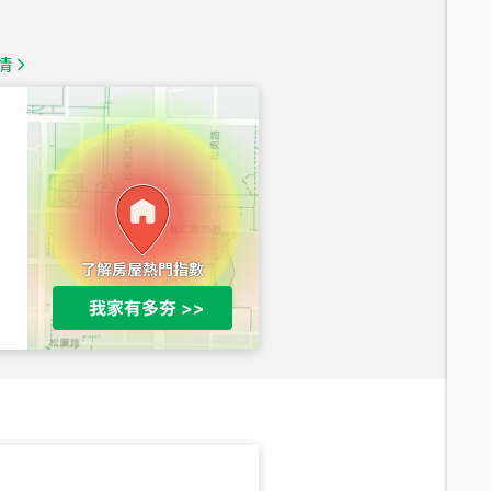
1,350
萬
情
總價
1,020
萬
總價
490
萬
總價
650
萬
三段
總價
530
萬
路二段