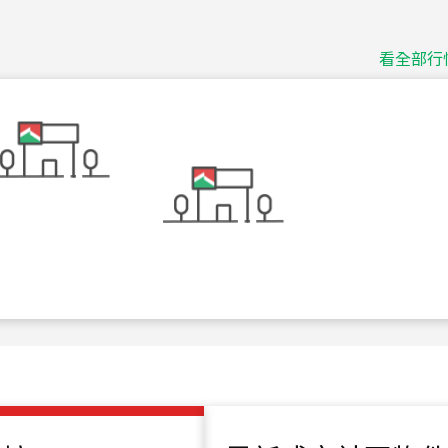
捷豹
台北市中山區長春路
看全部行
115
年
07
月 成交
十泉十美
台北市北投區光明路
115
年
07
月 成交
四維天廈
新竹市新竹市四維路
115
年
07
月 成交
重陽首府
新北市三重區三和路
115
年
07
月 成交
長隄
新北市永和區環河西