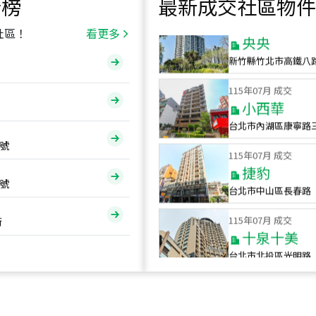
行榜
最新成交社區物件
115
年
07
月 成交
央央
社區！
看更多
新竹縣竹北市高鐵八
115
年
07
月 成交
小西華
台北市內湖區康寧路
115
年
07
月 成交
號
捷豹
台北市中山區長春路
號
115
年
07
月 成交
十泉十美
街
台北市北投區光明路
115
年
07
月 成交
四維天廈
新竹市新竹市四維路