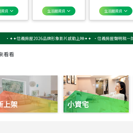
圈資訊
生活圈資訊
生活圈資訊
✦信義房屋2026品牌形象影片感動上映✦✦
‧
信義房屋聲明稿－防詐騙提
來看看
新上架
小資宅
115
年
07
月 成交