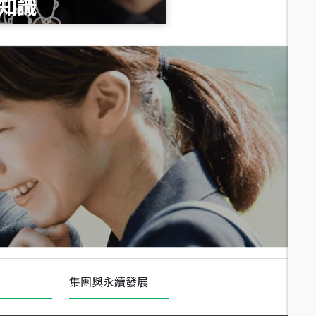
知識
總價
1,020
萬
總價
490
萬
總價
650
萬
三段
集團與永續發展