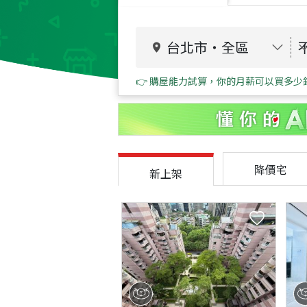
台北市
・
全區
👉 購屋能力試算，你的月薪可以買多少
降價宅
新上架