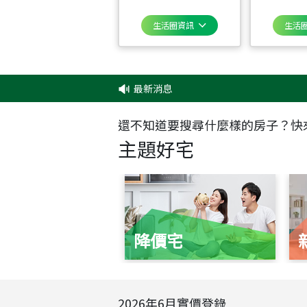
生活圈資訊
生活
最新消息
‧
✦
還不知道要搜尋什麼樣的房子？快
主題好宅
降價宅
2026
年
6
月實價登錄