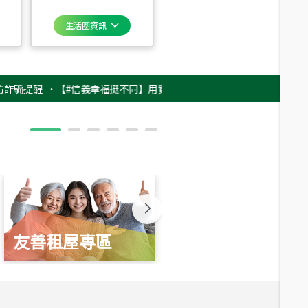
生活圈資訊
醒
‧
【#信義幸福挺不同】用實力，讓升職免抽號碼牌！最新雇主品牌影片上架
友善租屋專區
新婚起家厝
總價