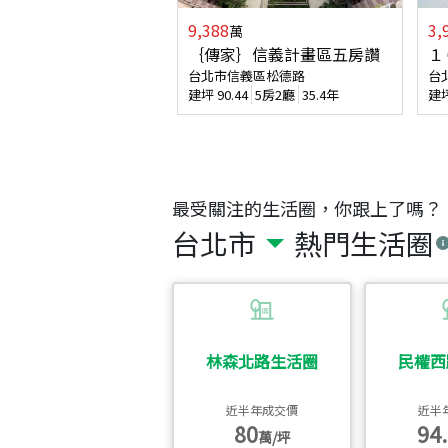
9,388
3,
萬
｛傳家｝信義計畫區五房讚
１
台北市信義區松德路
台
建坪
90.44
5房2廳
35.4年
建
最受關注的生活圈，你跟上了嗎？
台北市
熱門生活圈
林森北路生活圈
民權西
近半年成交價
近半
80
94.
萬/坪