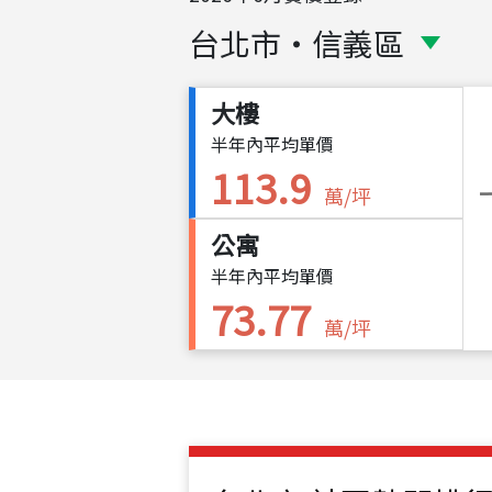
台北市
・
信義區
大樓
半年內平均單價
113.9
萬/坪
公寓
半年內平均單價
73.77
萬/坪