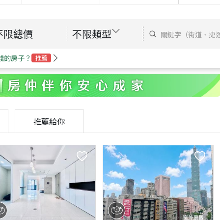
不限總價
不限類型
錢的房子？
推薦
推薦給你