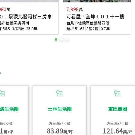
980
7,998
萬
萬
０１景觀北醫電梯三房車
可看屋！全坤１０１十一樓
北市信義區吳興街
台北市信義區信義路四段
坪
56.5
3房2廳
25.0年
建坪
51.63
3房2廳
0.7年
路生活圈
士林生活圈
東區商圈
年成交價
近半年成交價
近半年成交價
1
83.89
121.64
萬/坪
萬/坪
萬/坪