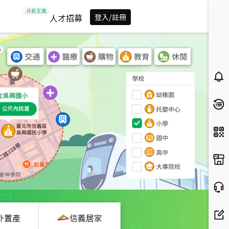
人才招募
登入/註冊
外置產
信義居家