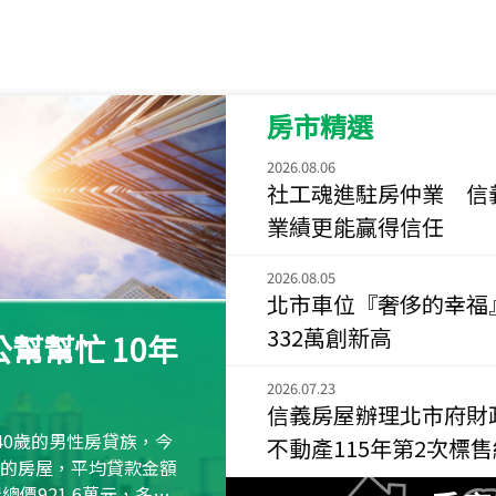
115
年
07
月 成交
重陽首府
新北市三重區三和路
房市精選
115
年
07
月 成交
長隄
2026.08.06
新北市永和區環河西
社工魂進駐房仲業 信
業績更能贏得信任
115
年
07
月 成交
央央
2026.08.05
新竹縣竹北市高鐵八
北市車位『奢侈的幸福
115
年
07
月 成交
332萬創新高
幫幫忙 10年
小西華
台北市內湖區康寧路
2026.07.23
信義房屋辦理北市府財
115
年
07
月 成交
40歲的男性房貸族，今
不動產115年第2次標
捷豹
萬元的房屋，平均貸款金額
台北市中山區長春路
屋總價921.6萬元，多出