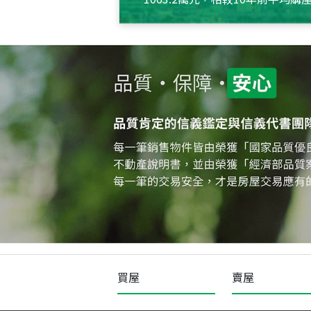
約550萬元，且貸款金額也多
買屋
賣屋