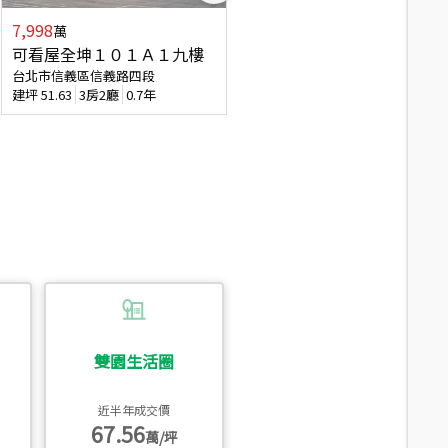
7,998
3,800
萬
萬
可看屋全坤１０１Ａ１九樓
信義區大空間美寓
台北市信義區信義路四段
台北市信義區大道路
建坪
51.63
3房2廳
0.7年
建坪
39.62
6房4廳(含加蓋)
51.9
雙園生活圈
近半年成交價
67.56
萬/坪