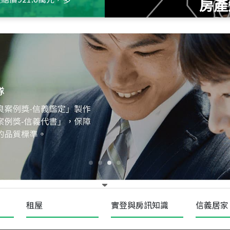
房產
115
年
07
月 成交
十泉十美
台北市北投區光明路
115
年
07
月 成交
四維天廈
新竹市新竹市四維路
115
年
07
月 成交
重陽首府
新北市三重區三和路
租屋
實登與房訊知識
信義居家