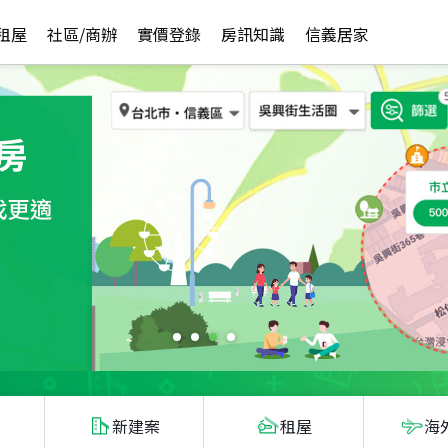
租屋
社區/商辦
實價登錄
房訊知識
信義居家
新建案
租屋
海