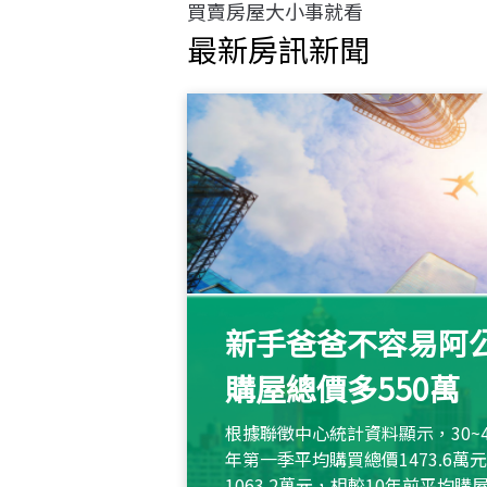
買賣房屋大小事就看
最新房訊新聞
新手爸爸不容易阿公
購屋總價多550萬
根據聯徵中心統計資料顯示，30~
年第一季平均購買總價1473.6
1063.2萬元，相較10年前平均購