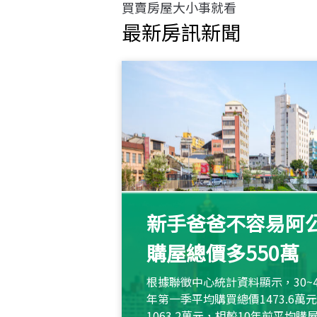
買賣房屋大小事就看
最新房訊新聞
新手爸爸不容易阿公
購屋總價多550萬
根據聯徵中心統計資料顯示，30~
年第一季平均購買總價1473.6
1063.2萬元，相較10年前平均購