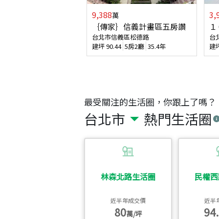
9,388
3,
萬
｛傳家｝信義計畫區五房讚
１
台北市信義區松德路
台
建坪
90.44
5房2廳
35.4年
建
最受關注的生活圈，你跟上了嗎？
台北市
熱門生活圈
林森北路生活圈
民權西
近半年成交價
近半
80
94.
萬/坪