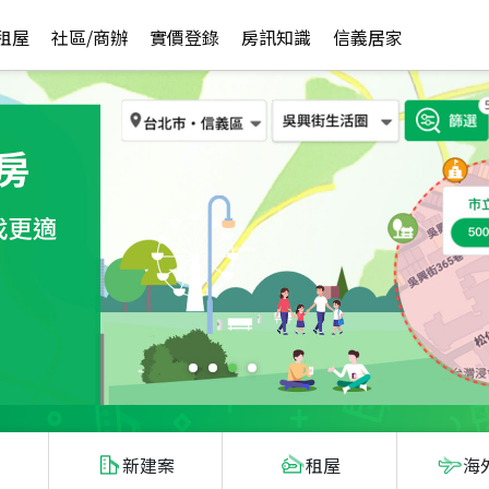
租屋
社區/商辦
實價登錄
房訊知識
信義居家
新建案
租屋
海