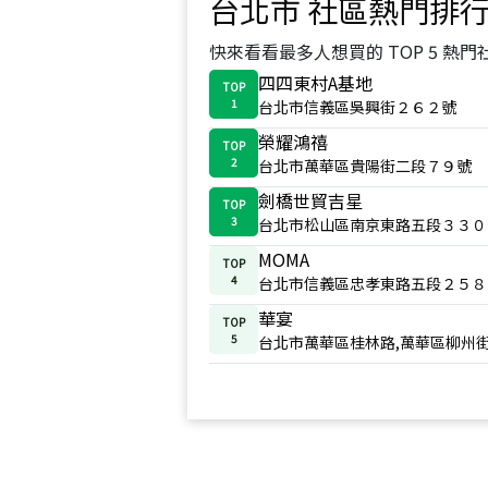
台北市
社區熱門排
快來看看最多人想買的 TOP 5 熱門
四四東村A基地
TOP
1
台北市信義區吳興街２６２號
榮耀鴻禧
TOP
2
台北市萬華區貴陽街二段７９號
劍橋世貿吉星
TOP
3
台北市松山區南京東路五段３３０
MOMA
TOP
4
台北市信義區忠孝東路五段２５８
華宴
TOP
5
台北市萬華區桂林路,萬華區柳州