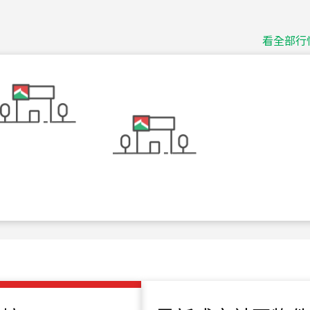
捷豹
台北市中山區長春路
看全部行
115
年
07
月 成交
十泉十美
台北市北投區光明路
115
年
07
月 成交
四維天廈
新竹市新竹市四維路
115
年
07
月 成交
菁英典藏
新竹市新竹市慈祥路
115
年
07
月 成交
長隄
新北市永和區環河西