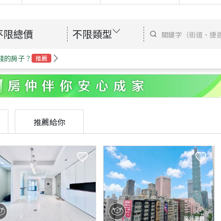
不限總價
不限類型
錢的房子？
推薦
推薦給你