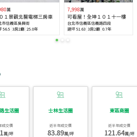
980
7,998
萬
萬
０１景觀北醫電梯三房車
可看屋！全坤１０１十一樓
北市信義區吳興街
台北市信義區信義路四段
坪
56.5
3房2廳
25.0年
建坪
51.63
3房2廳
0.7年
路生活圈
士林生活圈
東區商圈
年成交價
近半年成交價
近半年成交價
1
83.89
121.64
萬/坪
萬/坪
萬/坪