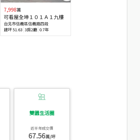
7,998
3,800
萬
萬
可看屋全坤１０１Ａ１九樓
信義區大空間美寓
台北市信義區信義路四段
台北市信義區大道路
建坪
51.63
3房2廳
0.7年
建坪
39.62
6房4廳(含加蓋)
51.9
雙園生活圈
近半年成交價
67.56
萬/坪