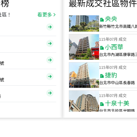
行榜
最新成交社區物件
115
年
07
月 成交
央央
社區！
看更多
新竹縣竹北市高鐵八
115
年
07
月 成交
小西華
台北市內湖區康寧路
115
年
07
月 成交
號
捷豹
台北市中山區長春路
號
115
年
07
月 成交
十泉十美
街
台北市北投區光明路
115
年
07
月 成交
四維天廈
新竹市新竹市四維路