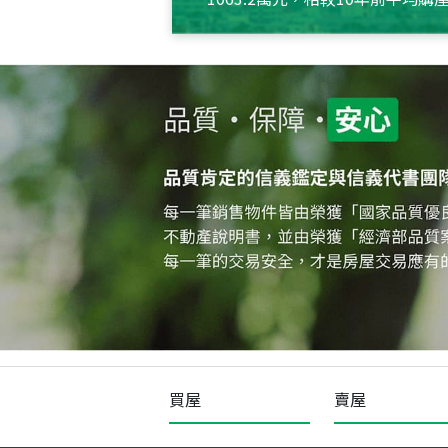
約550萬元，且貸款金額也多
買屋
賣屋