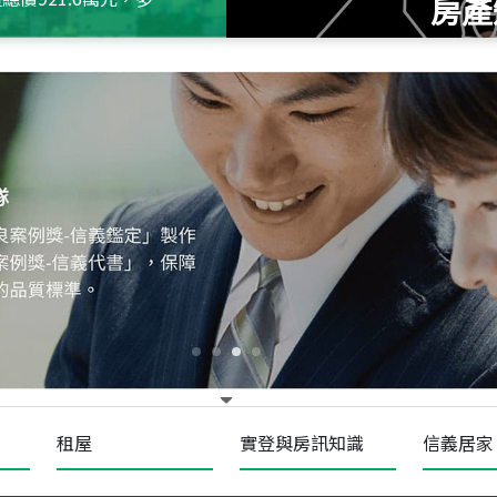
房產
115
年
07
月 成交
十泉十美
台北市北投區光明路
115
年
07
月 成交
四維天廈
新竹市新竹市四維路
115
年
07
月 成交
菁英典藏
新竹市新竹市慈祥路
租屋
實登與房訊知識
信義居家