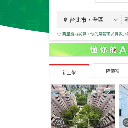
台北市
・
全區
👉 購屋能力試算，你的月薪可以買多少
降價宅
新上架