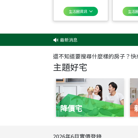
生活圈資訊
生活
最新消息
‧
還不知道要搜尋什麼樣的房子？快
主題好宅
降價宅
2026
年
6
月實價登錄