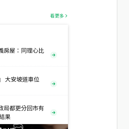
總價
1,808
萬
看更多
總價
530
萬
路二段
義房屋：同理心比
總價
5,800
萬
路
』 大安坡道車位
總價
1,938
萬
三段
政局都更分回市有
總價
售結果
1,350
萬