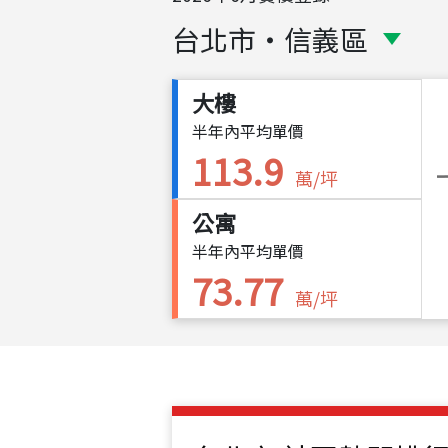
台北市
・
信義區
大樓
半年內平均單價
113.9
萬/坪
公寓
半年內平均單價
73.77
萬/坪