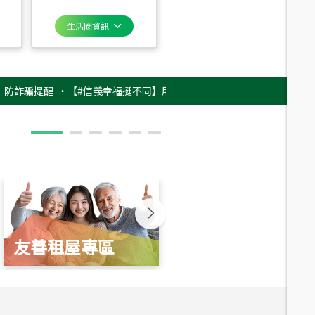
生活圈資訊
提醒
‧
【#信義幸福挺不同】用實力，讓升職免抽號碼牌！最新雇主品牌影片
友善租屋專區
新婚起家厝
總價