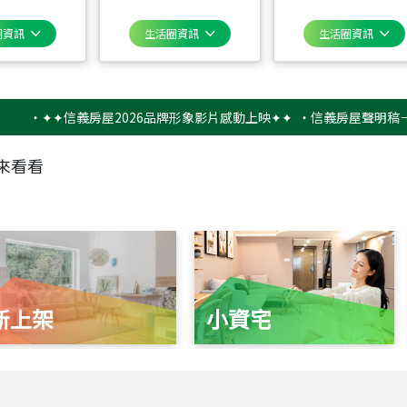
圈資訊
生活圈資訊
生活圈資訊
✦✦信義房屋2026品牌形象影片感動上映✦✦
‧
信義房屋聲明稿－防詐騙
來看看
新上架
小資宅
115
年
07
月 成交