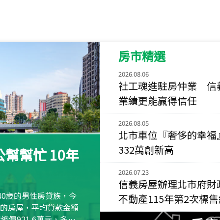
115
年
07
月 成交
菁英典藏
新竹市新竹市慈祥路
房市精選
115
年
07
月 成交
長隄
2026.08.06
新北市永和區環河西
社工魂進駐房仲業 信
業績更能贏得信任
115
年
07
月 成交
央央
2026.08.05
新竹縣竹北市高鐵八
北市車位『奢侈的幸福
115
年
07
月 成交
332萬創新高
幫幫忙 10年
小西華
台北市內湖區康寧路
2026.07.23
信義房屋辦理北市府財
115
年
07
月 成交
40歲的男性房貸族，今
不動產115年第2次標
捷豹
萬元的房屋，平均貸款金額
台北市中山區長春路
屋總價921.6萬元，多出