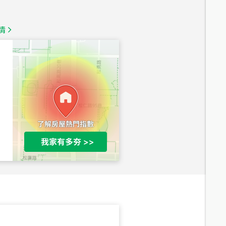
1,350
萬
情
總價
1,020
萬
總價
490
萬
總價
1,808
萬
總價
530
萬
路二段