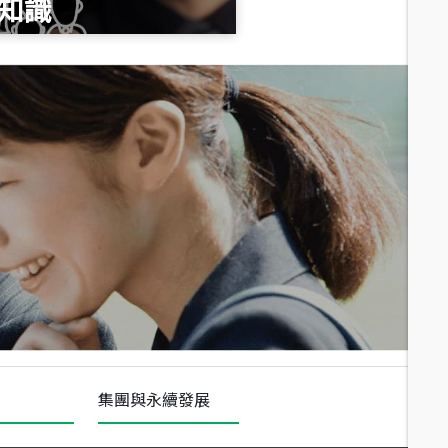
知識
總價
1,020
萬
總價
490
萬
總價
1,808
萬
集團與永續發展