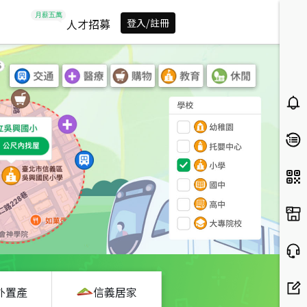
人才招募
登入/註冊
外置產
信義居家