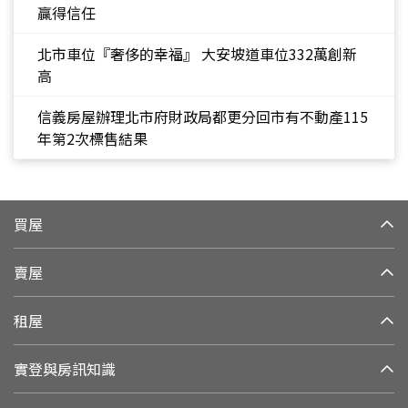
贏得信任
北市車位『奢侈的幸福』 大安坡道車位332萬創新
高
信義房屋辦理北市府財政局都更分回市有不動產115
年第2次標售結果
買屋
賣屋
租屋
實登與房訊知識