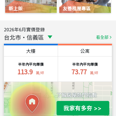
新上架
友善租屋專區
2026
年
6
月實價登錄
台北市
・
信義區
看全部
大樓
公寓
半年內平均單價
半年內平均單價
113.9
73.77
萬/坪
萬/坪