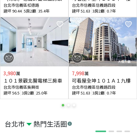
台北市信義區松德路
台北市信義區信義路四段
建坪
90.44
5房2廳
35.4年
建坪
51.63
3房2廳
0.7年
3,980
7,998
萬
萬
１０１景觀北醫電梯三房車
可看屋全坤１０１Ａ１九樓
台北市信義區吳興街
台北市信義區信義路四段
建坪
56.5
3房2廳
25.0年
建坪
51.63
3房2廳
0.7年
台北市
熱門生活圈