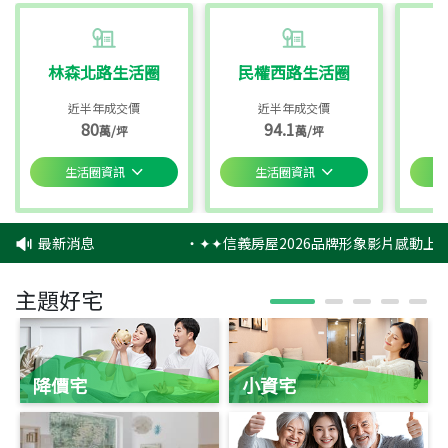
林森北路生活圈
民權西路生活圈
近半年成交價
近半年成交價
80
94.1
萬/坪
萬/坪
生活圈資訊
生活圈資訊
最新消息
‧
✦✦信義房屋2026品牌形象影片感動上映
主題好宅
降價宅
小資宅