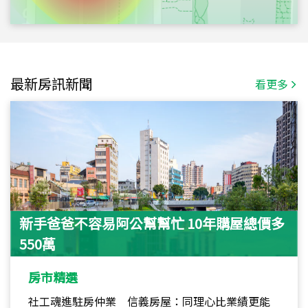
最新房訊新聞
看更多
新手爸爸不容易阿公幫幫忙 10年購屋總價多
550萬
房市精選
社工魂進駐房仲業 信義房屋：同理心比業績更能