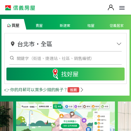
買屋
賣屋
新建案
租屋
信義居家
台北市
・
全區
找好屋
👉 你的月薪可以買多少錢的房子？
推薦