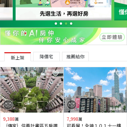
降價宅
推薦給你
新上架
9,388
7,998
萬
萬
｛傳家｝信義計畫區五房讚
可看屋！全坤１０１十一樓