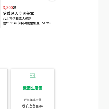
3,800
2,088
萬
萬
信義區大空間美寓
博愛精妝成家易
台北市信義區大道路
台北市信義區虎林街
建坪
39.62
6房4廳(含加蓋)
51.9年
建坪
20.47
3房2廳
56.4年
雙園生活圈
近半年成交價
67.56
萬/坪