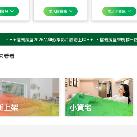
圈資訊
生活圈資訊
生活圈資訊
✦信義房屋2026品牌形象影片感動上映✦✦
‧
信義房屋聲明稿－防詐騙提
來看看
新上架
小資宅
115
年
07
月 成交