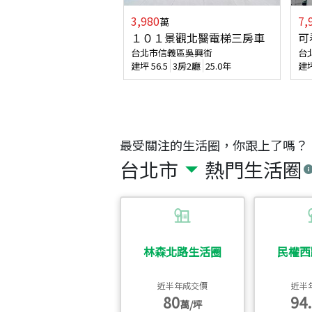
3,980
7,
萬
１０１景觀北醫電梯三房車
可
台北市信義區吳興街
台
建坪
56.5
3房2廳
25.0年
建
最受關注的生活圈，你跟上了嗎？
台北市
熱門生活圈
林森北路生活圈
民權西
近半年成交價
近半
80
94.
萬/坪