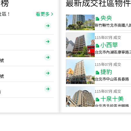
行榜
最新成交社區物件
115
年
07
月 成交
央央
社區！
看更多
新竹縣竹北市高鐵八
115
年
07
月 成交
小西華
台北市內湖區康寧路
115
年
07
月 成交
號
捷豹
台北市中山區長春路
號
115
年
07
月 成交
十泉十美
街
台北市北投區光明路
115
年
07
月 成交
四維天廈
新竹市新竹市四維路