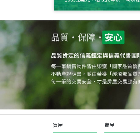
約550萬元，且貸款金額也多
買屋
賣屋