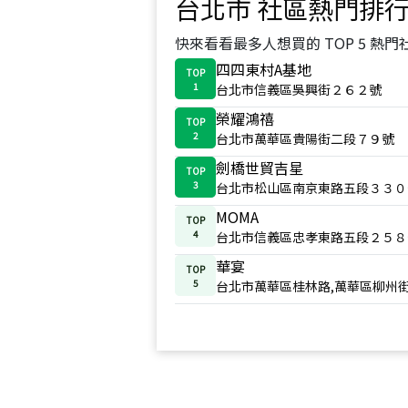
台北市
社區熱門排
快來看看最多人想買的 TOP 5 熱門
四四東村A基地
TOP
1
台北市信義區吳興街２６２號
榮耀鴻禧
TOP
2
台北市萬華區貴陽街二段７９號
劍橋世貿吉星
TOP
3
台北市松山區南京東路五段３３０
MOMA
TOP
4
台北市信義區忠孝東路五段２５８
華宴
TOP
5
台北市萬華區桂林路,萬華區柳州