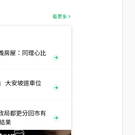
總價
1,808
萬
看更多
總價
530
萬
路二段
義房屋：同理心比
總價
5,800
萬
路
』 大安坡道車位
總價
1,938
萬
三段
政局都更分回市有
總價
售結果
1,350
萬