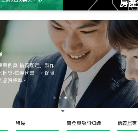
房產
115
年
07
月 成交
十泉十美
台北市北投區光明路
115
年
07
月 成交
四維天廈
新竹市新竹市四維路
115
年
07
月 成交
菁英典藏
新竹市新竹市慈祥路
租屋
實登與房訊知識
信義居家