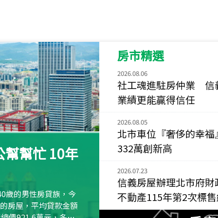
115
年
07
月 成交
菁英典藏
新竹市新竹市慈祥路
房市精選
115
年
07
月 成交
長隄
2026.08.06
新北市永和區環河西
社工魂進駐房仲業 信
業績更能贏得信任
115
年
07
月 成交
央央
2026.08.05
新竹縣竹北市高鐵八
北市車位『奢侈的幸福
115
年
07
月 成交
332萬創新高
幫幫忙 10年
小西華
台北市內湖區康寧路
2026.07.23
信義房屋辦理北市府財
115
年
07
月 成交
40歲的男性房貸族，今
不動產115年第2次標
捷豹
萬元的房屋，平均貸款金額
台北市中山區長春路
屋總價921.6萬元，多出