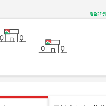
捷豹
台北市中山區長春路
看全部行
115
年
07
月 成交
十泉十美
台北市北投區光明路
115
年
07
月 成交
四維天廈
新竹市新竹市四維路
115
年
07
月 成交
菁英典藏
新竹市新竹市慈祥路
115
年
07
月 成交
長隄
新北市永和區環河西