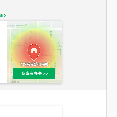
1,350
萬
情
總價
1,020
萬
總價
490
萬
總價
1,808
萬
總價
530
萬
路二段