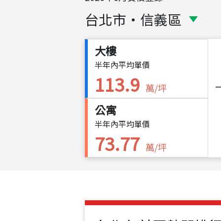
台北市
・
信義區
大樓
半年內平均單價
113.9
萬/坪
公寓
半年內平均單價
73.77
萬/坪