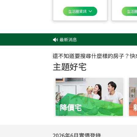
生活圈資訊
生活
最新消息
‧
✦
還不知道要搜尋什麼樣的房子？快
主題好宅
降價宅
2026
年
6
月實價登錄