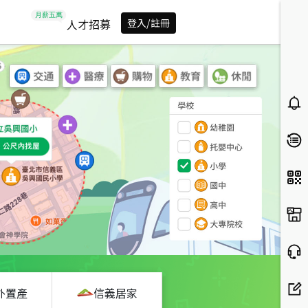
人才招募
登入/註冊
外置產
信義居家