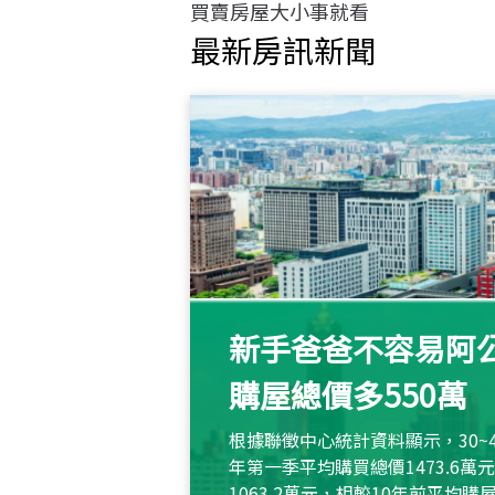
買賣房屋大小事就看
最新房訊新聞
新手爸爸不容易阿公
購屋總價多550萬
根據聯徵中心統計資料顯示，30~
年第一季平均購買總價1473.6
1063.2萬元，相較10年前平均購