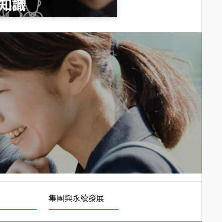
知識
總價
1,020
萬
總價
490
萬
總價
1,808
萬
集團與永續發展