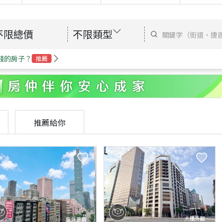
不限總價
不限類型
錢的房子？
推薦
推薦給你