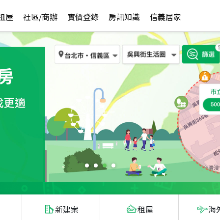
租屋
社區/商辦
實價登錄
房訊知識
信義居家
新建案
租屋
海