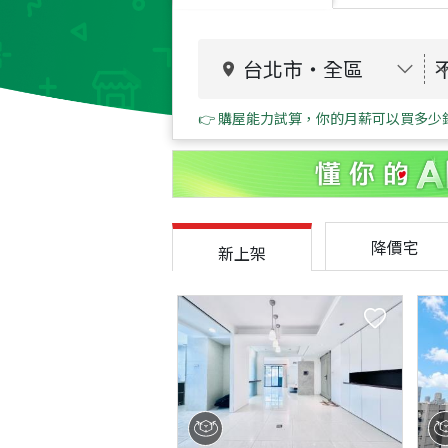
台北市
・
全區
👉 購屋能力試算，你的月薪可以買多少
降價宅
新上架