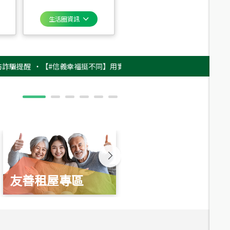
生活圈資訊
醒
‧
【#信義幸福挺不同】用實力，讓升職免抽號碼牌！最新雇主品牌影片上
友善租屋專區
新婚起家厝
總價