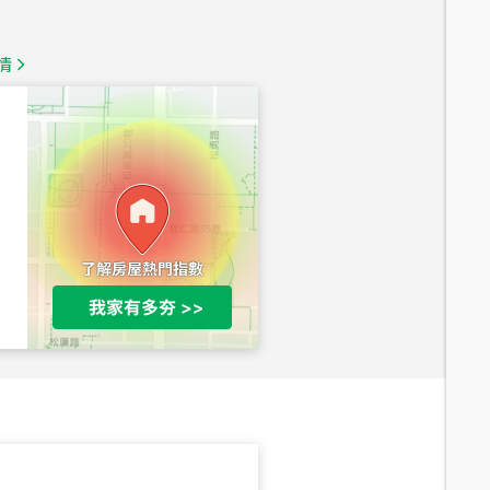
1,350
萬
情
總價
1,020
萬
總價
490
萬
總價
1,808
萬
總價
530
萬
路二段