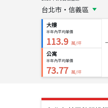
台北市
・
信義區
大樓
半年內平均單價
113.9
萬/坪
公寓
半年內平均單價
73.77
萬/坪