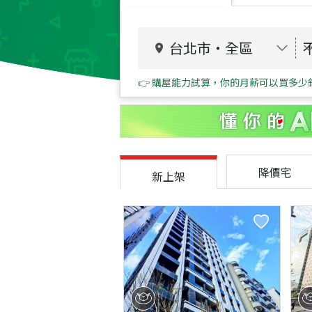
台北市
・
全區
👉 購屋能力試算，你的月薪可以買多少
降價宅
新上架