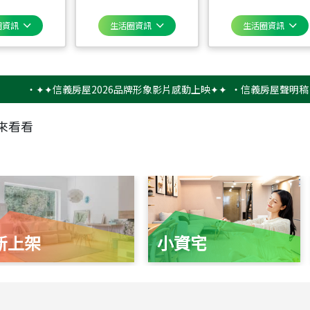
圈資訊
生活圈資訊
生活圈資訊
‧
✦✦信義房屋2026品牌形象影片感動上映✦✦
‧
信義房屋聲明稿－防詐
來看看
新上架
小資宅
115
年
07
月 成交