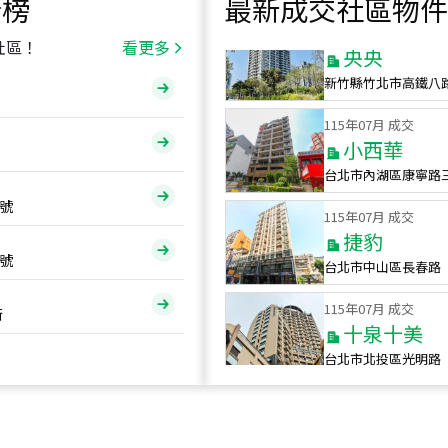
行榜
最新成交社區物件
115
年
07
月 成交
央央
社區！
看更多
新竹縣竹北市高鐵八
115
年
07
月 成交
小西華
台北市內湖區康寧路
115
年
07
月 成交
號
捷豹
台北市中山區長春路
號
115
年
07
月 成交
十泉十美
街
台北市北投區光明路
115
年
07
月 成交
四維天廈
新竹市新竹市四維路