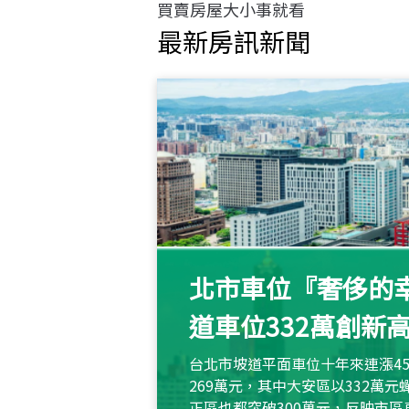
買賣房屋大小事就看
最新房訊新聞
北市車位『奢侈的幸
道車位332萬創新
台北市坡道平面車位十年來連漲45
269萬元，其中大安區以332萬
正區也都突破300萬元，反映市