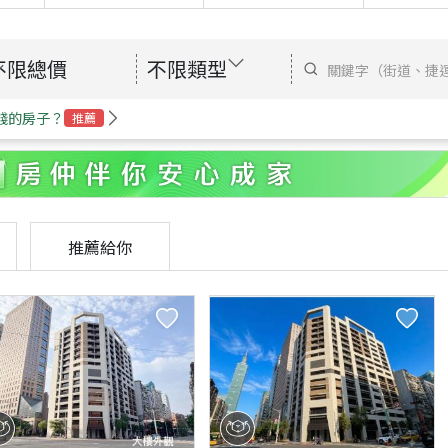
不限總價
不限類型
錢的房子？
推薦
推薦給你