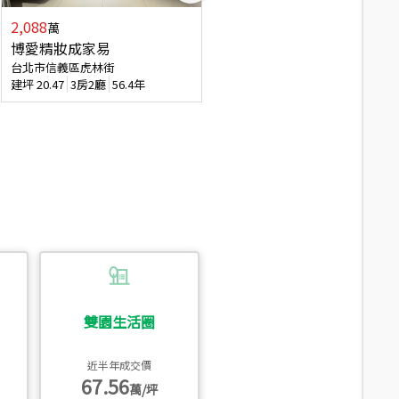
2,088
4,280
萬
萬
博愛精妝成家易
信義陽光自由露臺戶
台北市信義區虎林街
台北市信義區基隆路一段
建坪
20.47
3房2廳
56.4年
建坪
56.15
3房3廳
31.5年
雙園生活圈
近半年成交價
67.56
萬/坪