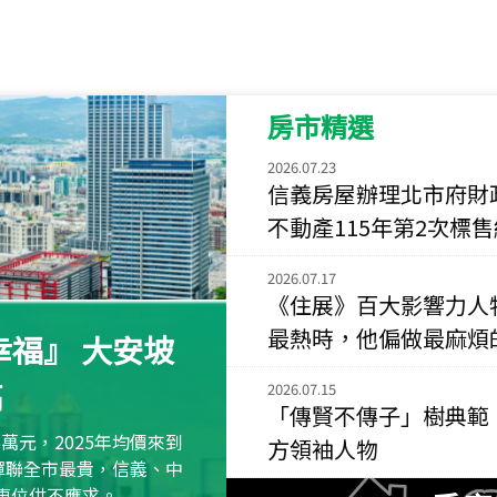
115
年
07
月 成交
菁英典藏
新竹市新竹市慈祥路
房市精選
115
年
07
月 成交
長隄
2026.07.23
新北市永和區環河西
信義房屋辦理北市府財
不動產115年第2次標
115
年
07
月 成交
央央
2026.07.17
新竹縣竹北市高鐵八
《住展》百大影響力人
115
年
07
月 成交
最熱時，他偏做最麻煩
福』 大安坡
小西華
高
台北市內湖區康寧路
2026.07.15
「傳賢不傳子」樹典範
115
年
07
月 成交
萬元，2025年均價來到
方領袖人物
捷豹
元蟬聯全市最貴，信義、中
台北市中山區長春路
區車位供不應求。