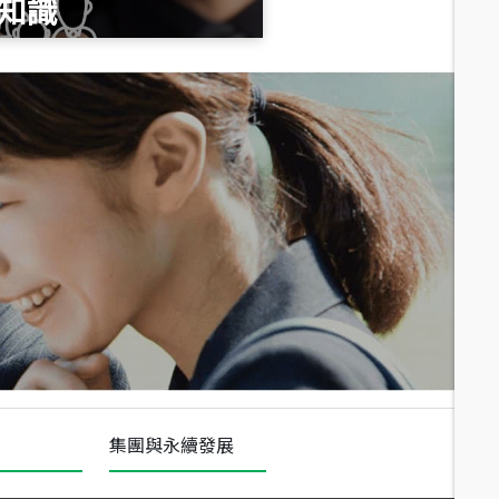
知識
總價
1,020
萬
總價
490
萬
總價
1,808
萬
集團與永續發展