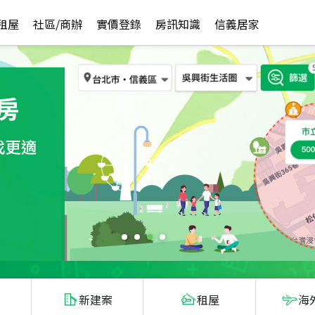
租屋
社區/商辦
實價登錄
房訊知識
信義居家
新建案
租屋
海