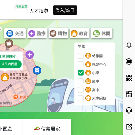
人才招募
登入/註冊
外置產
信義居家