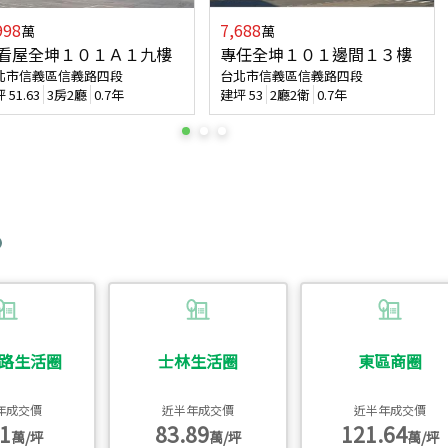
998
7,688
萬
萬
看屋全坤１０１Ａ１九樓
專任全坤１０１邊間１３樓
北市信義區信義路四段
台北市信義區信義路四段
坪
51.63
3房2廳
0.7年
建坪
53
2廳2衛
0.7年
路生活圈
士林生活圈
東區商圈
年成交價
近半年成交價
近半年成交價
1
83.89
121.64
萬/坪
萬/坪
萬/坪