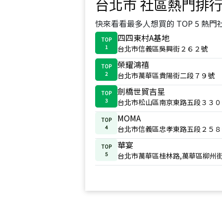
台北市
社區熱門排
快來看看最多人想買的 TOP 5 熱門
四四東村A基地
TOP
1
台北市信義區吳興街２６２號
榮耀鴻禧
TOP
2
台北市萬華區貴陽街二段７９號
劍橋世貿吉星
TOP
3
台北市松山區南京東路五段３３０
MOMA
TOP
4
台北市信義區忠孝東路五段２５８
華宴
TOP
5
台北市萬華區桂林路,萬華區柳州