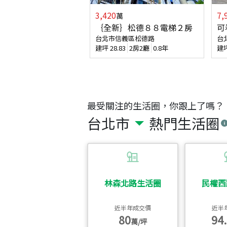
3,420
7,
萬
｛全新｝松德８８電梯２房
可
台北市信義區松德路
台
建坪
28.83
2房2廳
0.8年
建
最受關注的生活圈，你跟上了嗎？
台北市
熱門生活圈
林森北路生活圈
民權西
近半年成交價
近半
80
94.
萬/坪