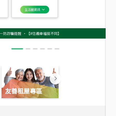
生活圈資訊
騙提醒
‧
【#信義幸福挺不同】用實力，讓升職免抽號碼牌！最新雇主品牌影片
友善租屋專區
新婚起家厝
總價