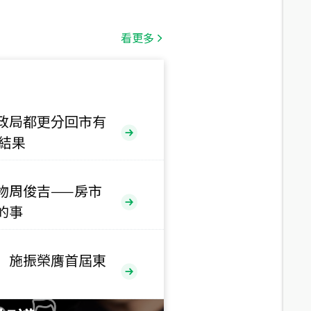
總價
1,808
萬
看更多
總價
530
萬
路二段
政局都更分回市有
售結果
總價
5,800
萬
路
物周俊吉——房市
總價
的事
1,938
萬
三段
 施振榮膺首屆東
總價
1,350
萬