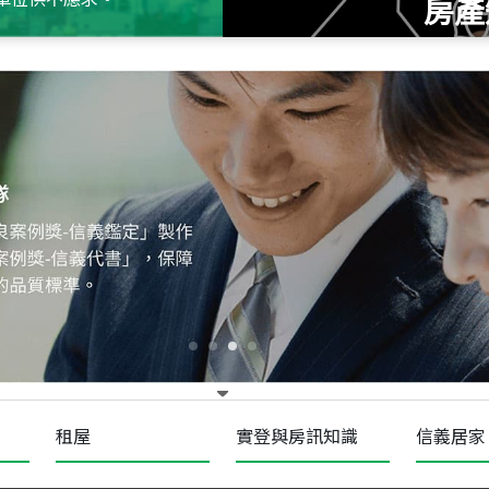
房產
115
年
07
月 成交
十泉十美
台北市北投區光明路
115
年
07
月 成交
四維天廈
新竹市新竹市四維路
115
年
07
月 成交
菁英典藏
新竹市新竹市慈祥路
租屋
實登與房訊知識
信義居家