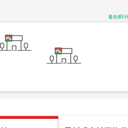
捷豹
台北市中山區長春路
看全部行
115
年
07
月 成交
十泉十美
台北市北投區光明路
115
年
07
月 成交
四維天廈
新竹市新竹市四維路
115
年
07
月 成交
菁英典藏
新竹市新竹市慈祥路
115
年
07
月 成交
長隄
新北市永和區環河西