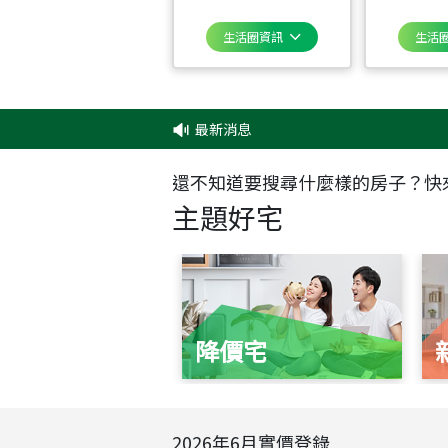
生活圈資訊
生活
最新消息
還不知道要搜尋什麼樣的房子？快
主題好宅
降價宅
2026
年
6
月實價登錄