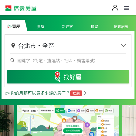
買屋
賣屋
新建案
租屋
信義居家
台北市
・
全區
找好屋
👉 你的月薪可以買多少錢的房子？
推薦