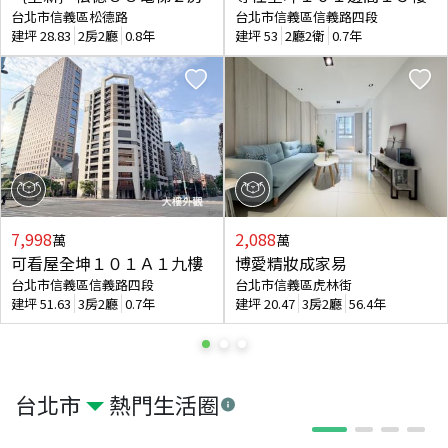
台北市信義區松德路
台北市信義區信義路四段
建坪
28.83
2房2廳
0.8年
建坪
53
2廳2衛
0.7年
7,998
2,088
萬
萬
可看屋全坤１０１Ａ１九樓
博愛精妝成家易
台北市信義區信義路四段
台北市信義區虎林街
建坪
51.63
3房2廳
0.7年
建坪
20.47
3房2廳
56.4年
台北市
熱門生活圈