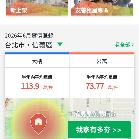
新上架
友善租屋專區
2026
年
6
月實價登錄
台北市
・
信義區
看全部
大樓
公寓
半年內平均單價
半年內平均單價
113.9
73.77
萬/坪
萬/坪