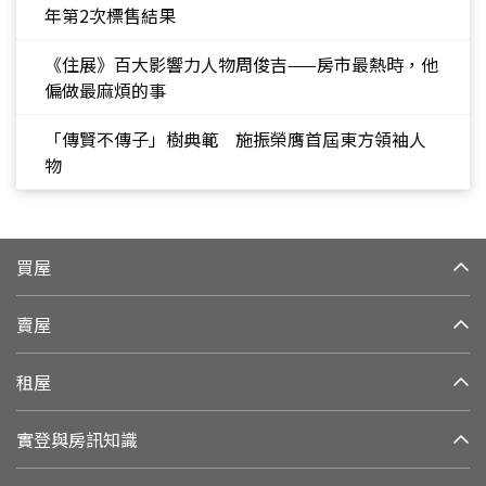
年第2次標售結果
《住展》百大影響力人物周俊吉——房市最熱時，他
偏做最麻煩的事
「傳賢不傳子」樹典範 施振榮膺首屆東方領袖人
物
買屋
賣屋
租屋
實登與房訊知識