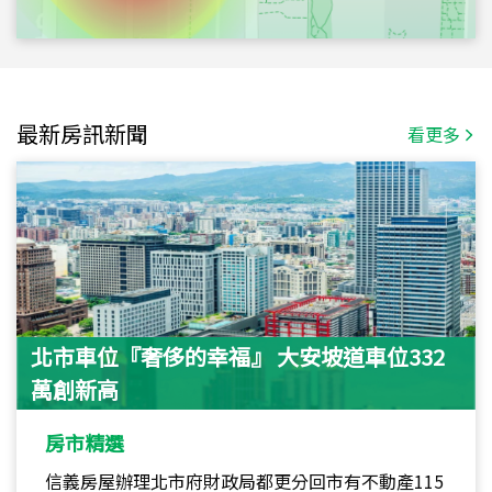
最新房訊新聞
看更多
北市車位『奢侈的幸福』 大安坡道車位332
萬創新高
房市精選
信義房屋辦理北市府財政局都更分回市有不動產115