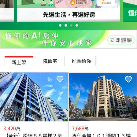
降價宅
推薦給你
新上架
3,420
7,688
萬
萬
｛全新｝松德８８電梯２房
專任全坤１０１邊間１３樓