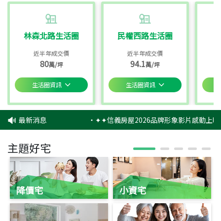
林森北路生活圈
民權西路生活圈
近半年成交價
近半年成交價
80
94.1
萬/坪
萬/坪
生活圈資訊
生活圈資訊
最新消息
‧
✦✦信義房屋2026品牌形象影片感動上映
主題好宅
降價宅
小資宅