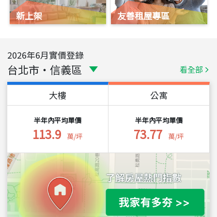
新上架
友善租屋專區
2026
年
6
月實價登錄
台北市
・
信義區
看全部
大樓
公寓
半年內平均單價
半年內平均單價
113.9
73.77
萬/坪
萬/坪