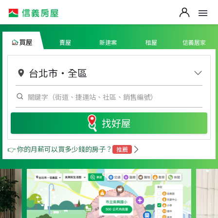
買屋
賣屋
新建案
租屋
信義居家
台北市
・
全區
找好屋
👉 你的月薪可以買多少錢的房子？
推薦