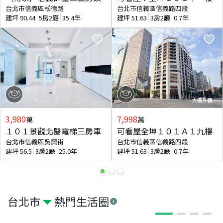
台北市信義區松德路
台北市信義區信義路四段
建坪
90.44
5房2廳
35.4年
建坪
51.63
3房2廳
0.7年
3,980
7,998
萬
萬
１０１景觀北醫電梯三房車
可看屋全坤１０１Ａ１九樓
台北市信義區吳興街
台北市信義區信義路四段
建坪
56.5
3房2廳
25.0年
建坪
51.63
3房2廳
0.7年
台北市
熱門生活圈