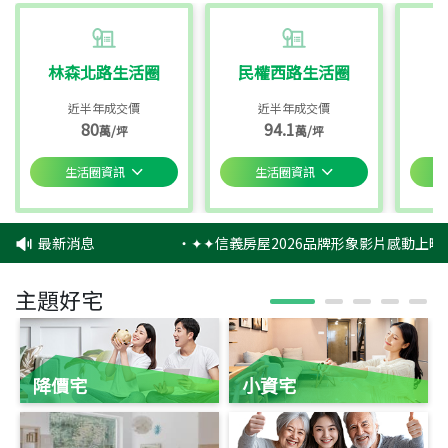
林森北路生活圈
民權西路生活圈
近半年成交價
近半年成交價
80
94.1
萬/坪
萬/坪
生活圈資訊
生活圈資訊
最新消息
‧
✦✦信義房屋2026品牌形象影片感動上映
主題好宅
降價宅
小資宅