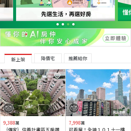
降價宅
推薦給你
新上架
9,388
7,998
萬
萬
｛傳家｝信義計畫區五房讚
可看屋！全坤１０１十一樓