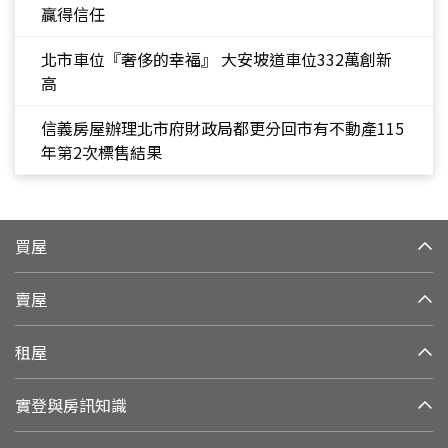
贏得信任
北市車位『奢侈的幸福』 大安坡道車位332萬創新
高
信義房屋辦理北市府財政局都更分回市有不動產115
年第2次標售結果
買屋
賣屋
租屋
實登與房訊知識