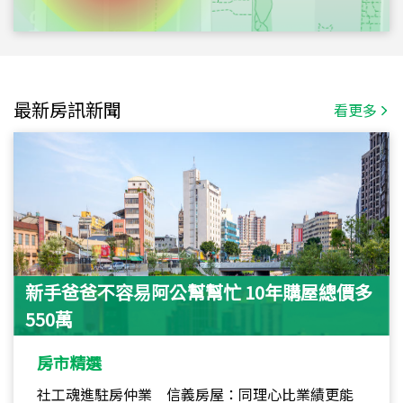
最新房訊新聞
看更多
新手爸爸不容易阿公幫幫忙 10年購屋總價多
550萬
房市精選
社工魂進駐房仲業 信義房屋：同理心比業績更能