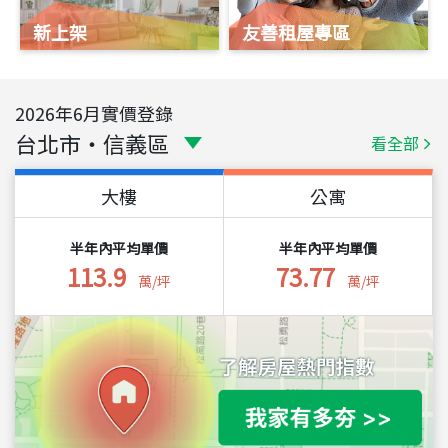
新上架
友善租屋專區
2026
年
6
月實價登錄
台北市
・
信義區
看全部
大樓
公寓
半年內平均單價
半年內平均單價
113.9
73.77
萬/坪
萬/坪