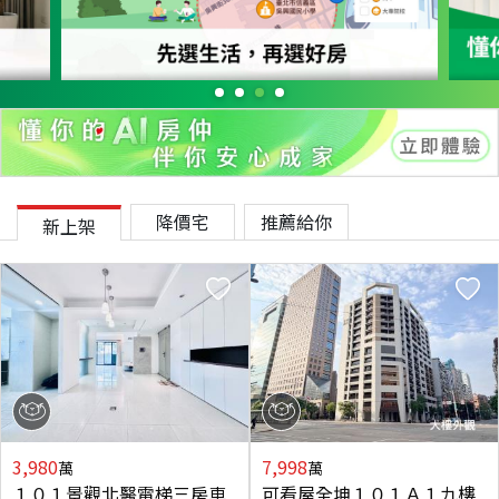
降價宅
推薦給你
新上架
3,980
7,998
萬
萬
１０１景觀北醫電梯三房車
可看屋全坤１０１Ａ１九樓