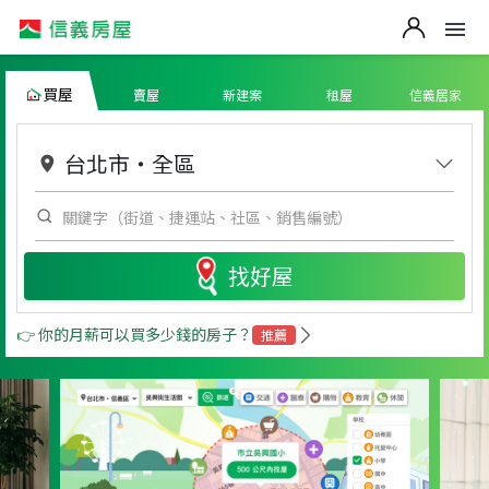
買屋
賣屋
新建案
租屋
信義居家
台北市
・
全區
找好屋
👉 你的月薪可以買多少錢的房子？
推薦