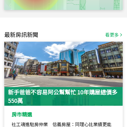
最新房訊新聞
看更多
新手爸爸不容易阿公幫幫忙 10年購屋總價多
550萬
房市精選
社工魂進駐房仲業 信義房屋：同理心比業績更能