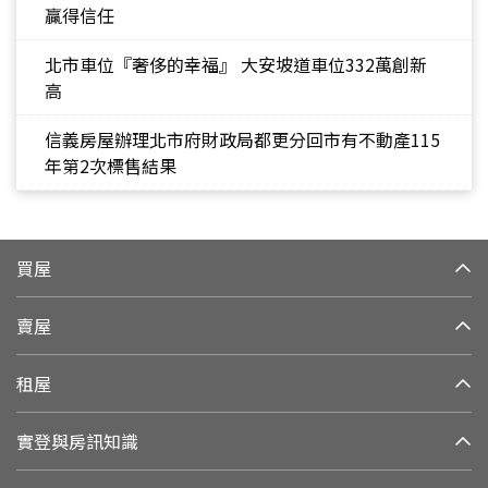
贏得信任
北市車位『奢侈的幸福』 大安坡道車位332萬創新
高
信義房屋辦理北市府財政局都更分回市有不動產115
年第2次標售結果
買屋
賣屋
租屋
實登與房訊知識