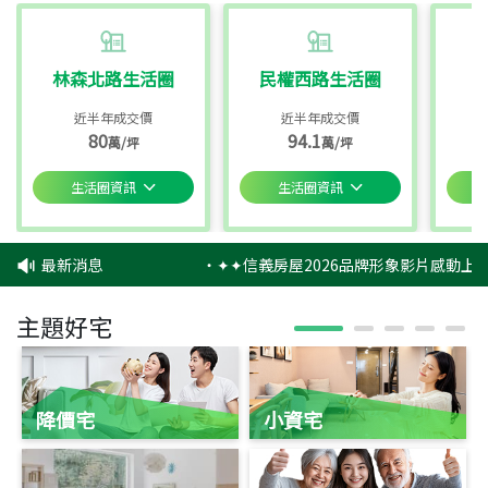
林森北路生活圈
民權西路生活圈
近半年成交價
近半年成交價
80
94.1
萬/坪
萬/坪
生活圈資訊
生活圈資訊
最新消息
‧
✦✦信義房屋2026品牌形象影片感動上映
主題好宅
降價宅
小資宅