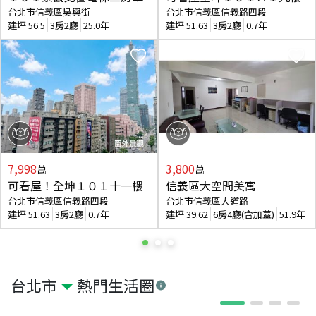
台北市信義區吳興街
台北市信義區信義路四段
建坪
56.5
3房2廳
25.0年
建坪
51.63
3房2廳
0.7年
7,998
3,800
萬
萬
可看屋！全坤１０１十一樓
信義區大空間美寓
台北市信義區信義路四段
台北市信義區大道路
建坪
51.63
3房2廳
0.7年
建坪
39.62
6房4廳(含加蓋)
51.9年
台北市
熱門生活圈