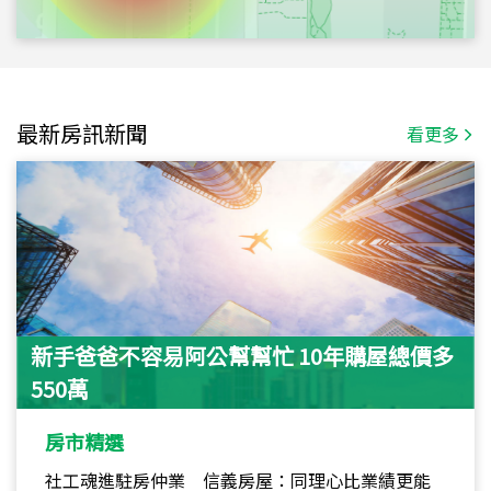
最新房訊新聞
看更多
新手爸爸不容易阿公幫幫忙 10年購屋總價多
550萬
房市精選
社工魂進駐房仲業 信義房屋：同理心比業績更能