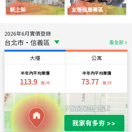
新上架
友善租屋專區
2026
年
6
月實價登錄
台北市
・
信義區
看全部
大樓
公寓
半年內平均單價
半年內平均單價
113.9
73.77
萬/坪
萬/坪