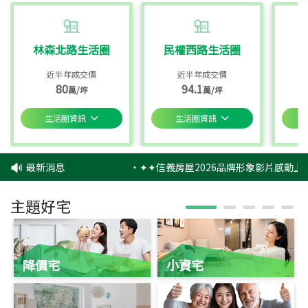
林森北路生活圈
民權西路生活圈
近半年成交價
近半年成交價
80
94.1
萬/坪
萬/坪
生活圈資訊
生活圈資訊
最新消息
‧
✦✦信義房屋2026品牌形象影片感動上映
主題好宅
降價宅
小資宅