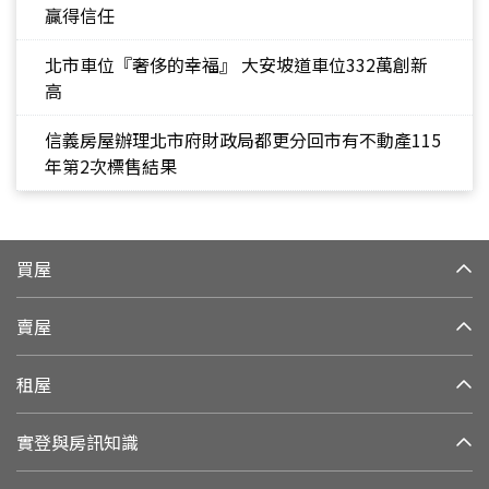
贏得信任
北市車位『奢侈的幸福』 大安坡道車位332萬創新
高
信義房屋辦理北市府財政局都更分回市有不動產115
年第2次標售結果
買屋
賣屋
租屋
實登與房訊知識