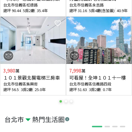
台北市信義區松德路
台北市信義區永吉路
建坪
90.44
5房2廳
35.4年
建坪
31.16
5房4廳(含加蓋)
40.9年
3,980
7,998
萬
萬
１０１景觀北醫電梯三房車
可看屋！全坤１０１十一樓
台北市信義區吳興街
台北市信義區信義路四段
建坪
56.5
3房2廳
25.0年
建坪
51.63
3房2廳
0.7年
台北市
熱門生活圈