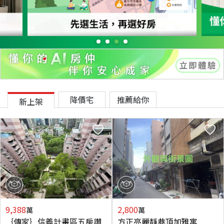
降價宅
推薦給你
新上架
9,388
2,800
萬
萬
｛傳家｝信義計畫區五房讚
方正亮麗靜巷頂加雅寓