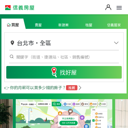
買屋
賣屋
新建案
租屋
信義居家
台北市
・
全區
找好屋
👉 你的月薪可以買多少錢的房子？
推薦