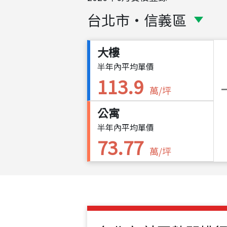
台北市
・
信義區
大樓
半年內平均單價
113.9
萬/坪
公寓
半年內平均單價
73.77
萬/坪