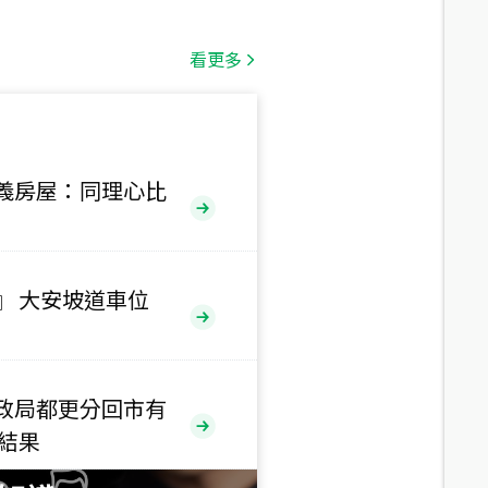
總價
1,808
萬
看更多
總價
530
萬
路二段
義房屋：同理心比
總價
5,800
萬
路
』 大安坡道車位
總價
1,938
萬
三段
政局都更分回市有
總價
售結果
1,350
萬