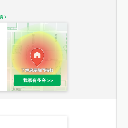
總價
1,350
萬
情
總價
1,020
萬
總價
490
萬
總價
1,808
萬
總價
530
萬
路二段