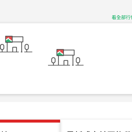
115
年
07
月 成交
捷豹
台北市中山區長春路
看全部行
115
年
07
月 成交
十泉十美
台北市北投區光明路
115
年
07
月 成交
四維天廈
新竹市新竹市四維路
115
年
07
月 成交
菁英典藏
新竹市新竹市慈祥路
115
年
07
月 成交
長隄
新北市永和區環河西