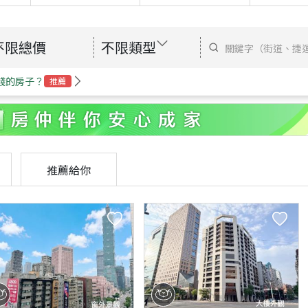
不限總價
不限類型
錢的房子？
推薦
推薦給你