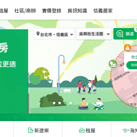
租屋
社區/商辦
實價登錄
房訊知識
信義居家
新建案
租屋
海