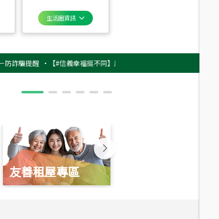
生活圈資訊
騙提醒
‧
【#信義幸福挺不同】用實力，讓升職免抽號碼牌！最新雇主品牌影片
友善租屋專區
新婚起家厝