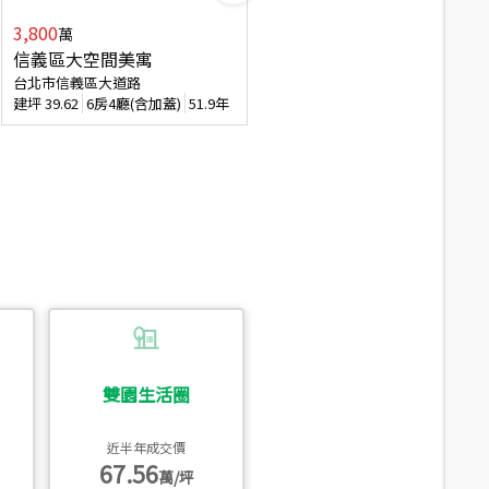
3,800
2,088
萬
萬
信義區大空間美寓
博愛精妝成家易
台北市信義區大道路
台北市信義區虎林街
建坪
39.62
6房4廳(含加蓋)
51.9年
建坪
20.47
3房2廳
56.4年
雙園生活圈
近半年成交價
67.56
萬/坪