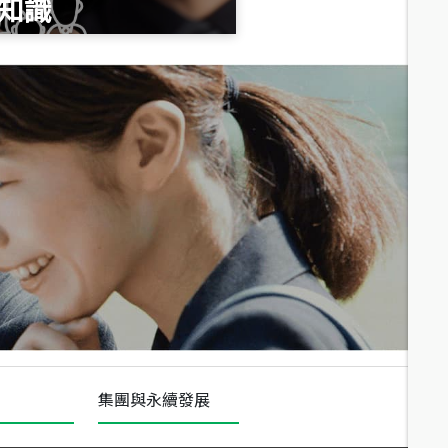
知識
總價
1,020
萬
總價
490
萬
總價
1,808
萬
集團與永續發展