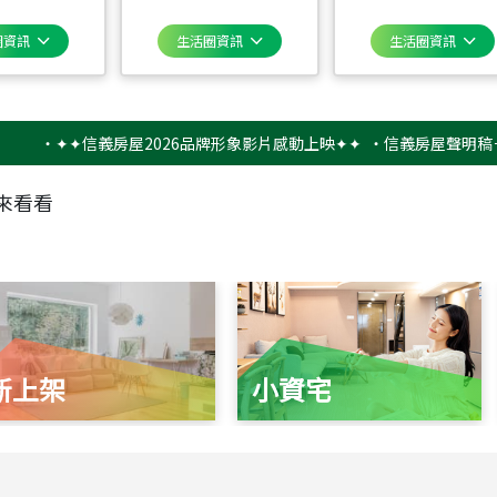
圈資訊
生活圈資訊
生活圈資訊
‧
✦✦信義房屋2026品牌形象影片感動上映✦✦
‧
信義房屋聲明稿－防詐
來看看
新上架
小資宅