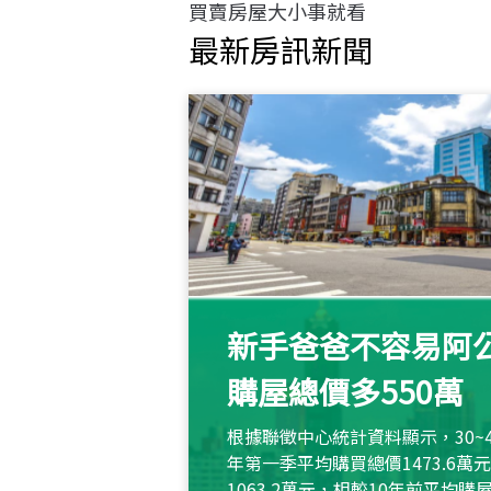
買賣房屋大小事就看
最新房訊新聞
新手爸爸不容易阿公
購屋總價多550萬
根據聯徵中心統計資料顯示，30~
年第一季平均購買總價1473.6
1063.2萬元，相較10年前平均購