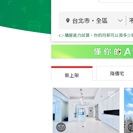
台北市
・
全區
👉 購屋能力試算，你的月薪可以買多少
降價宅
新上架