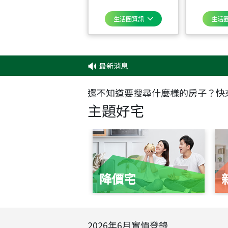
生活圈資訊
生活
最新消息
還不知道要搜尋什麼樣的房子？快
主題好宅
降價宅
2026
年
6
月實價登錄