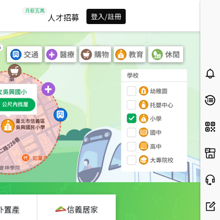
人才招募
登入/註冊
外置產
信義居家