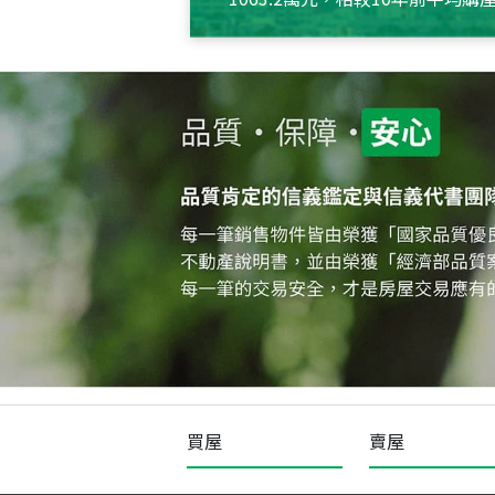
約550萬元，且貸款金額也多
買屋
賣屋