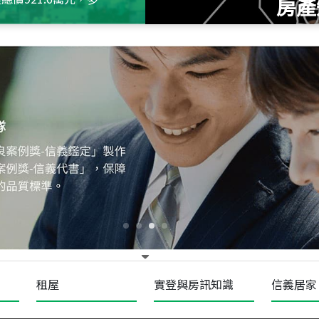
房產
115
年
07
月 成交
十泉十美
台北市北投區光明路
115
年
07
月 成交
四維天廈
新竹市新竹市四維路
115
年
07
月 成交
菁英典藏
新竹市新竹市慈祥路
租屋
實登與房訊知識
信義居家