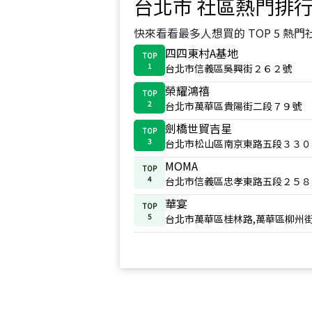
台北市
社區熱門排
快來看看最多人想買的 TOP 5 熱門
四四東村A基地
TOP
1
台北市信義區吳興街２６２號
榮耀鴻禧
TOP
2
台北市萬華區貴陽街二段７９號
劍橋世貿吉星
TOP
3
台北市松山區南京東路五段３３０
MOMA
TOP
4
台北市信義區忠孝東路五段２５８
華宴
TOP
5
台北市萬華區桂林路,萬華區柳州