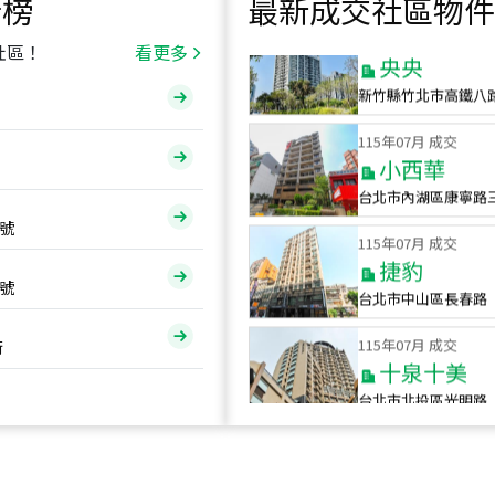
行榜
最新成交社區物件
115
年
07
月 成交
央央
社區！
看更多
新竹縣竹北市高鐵八
115
年
07
月 成交
小西華
台北市內湖區康寧路
115
年
07
月 成交
號
捷豹
台北市中山區長春路
號
115
年
07
月 成交
十泉十美
街
台北市北投區光明路
115
年
07
月 成交
四維天廈
新竹市新竹市四維路