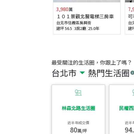
3,980
7,
萬
１０１景觀北醫電梯三房車
可
台北市信義區吳興街
台
建坪
56.5
3房2廳
25.0年
建
最受關注的生活圈，你跟上了嗎？
台北市
熱門生活圈
林森北路生活圈
民權西
近半年成交價
近半
80
94.
萬/坪