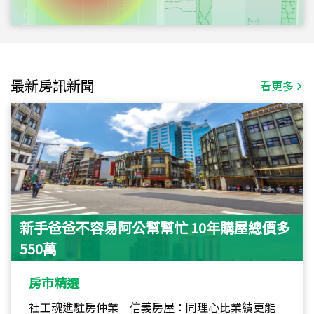
最新房訊新聞
看更多
新手爸爸不容易阿公幫幫忙 10年購屋總價多
550萬
房市精選
社工魂進駐房仲業 信義房屋：同理心比業績更能