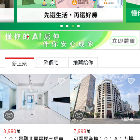
降價宅
推薦給你
新上架
3,980
7,998
萬
萬
１０１景觀北醫電梯三房車
可看屋全坤１０１Ａ１九樓