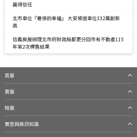
贏得信任
北市車位『奢侈的幸福』 大安坡道車位332萬創新
高
信義房屋辦理北市府財政局都更分回市有不動產115
年第2次標售結果
買屋
賣屋
租屋
實登與房訊知識