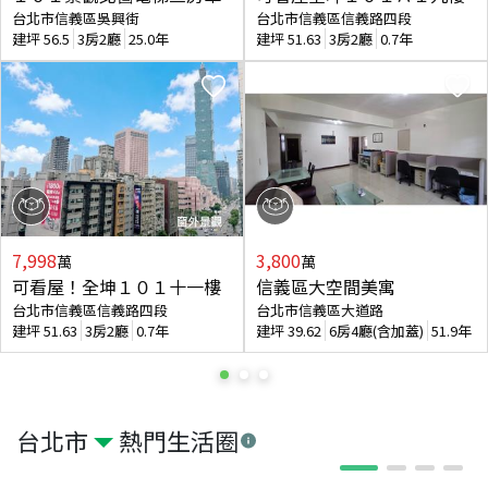
台北市信義區吳興街
台北市信義區信義路四段
建坪
56.5
3房2廳
25.0年
建坪
51.63
3房2廳
0.7年
7,998
3,800
萬
萬
可看屋！全坤１０１十一樓
信義區大空間美寓
台北市信義區信義路四段
台北市信義區大道路
建坪
51.63
3房2廳
0.7年
建坪
39.62
6房4廳(含加蓋)
51.9年
台北市
熱門生活圈