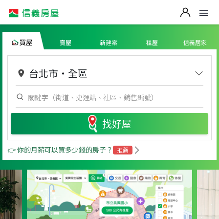
買屋
賣屋
新建案
租屋
信義居家
台北市
・
全區
找好屋
👉 你的月薪可以買多少錢的房子？
推薦