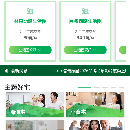
林森北路生活圈
民權西路生活圈
近半年成交價
近半年成交價
80
94.1
萬/坪
萬/坪
生活圈資訊
生活圈資訊
最新消息
‧
✦✦信義房屋2026品牌形象影片感動上映
主題好宅
降價宅
小資宅