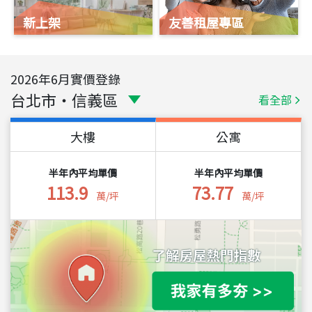
新上架
友善租屋專區
2026
年
6
月實價登錄
台北市
・
信義區
看全部
大樓
公寓
半年內平均單價
半年內平均單價
113.9
73.77
萬/坪
萬/坪