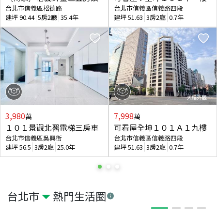
台北市信義區松德路
台北市信義區信義路四段
建坪
90.44
5房2廳
35.4年
建坪
51.63
3房2廳
0.7年
3,980
7,998
萬
萬
１０１景觀北醫電梯三房車
可看屋全坤１０１Ａ１九樓
台北市信義區吳興街
台北市信義區信義路四段
建坪
56.5
3房2廳
25.0年
建坪
51.63
3房2廳
0.7年
台北市
熱門生活圈