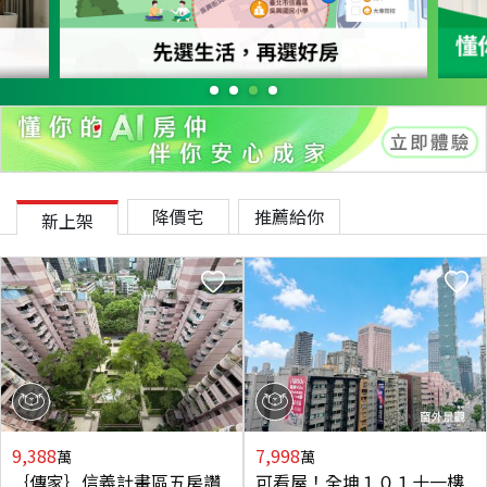
降價宅
推薦給你
新上架
9,388
7,998
萬
萬
｛傳家｝信義計畫區五房讚
可看屋！全坤１０１十一樓