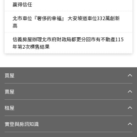
贏得信任
北市車位『奢侈的幸福』 大安坡道車位332萬創新
高
信義房屋辦理北市府財政局都更分回市有不動產115
年第2次標售結果
買屋
賣屋
租屋
實登與房訊知識