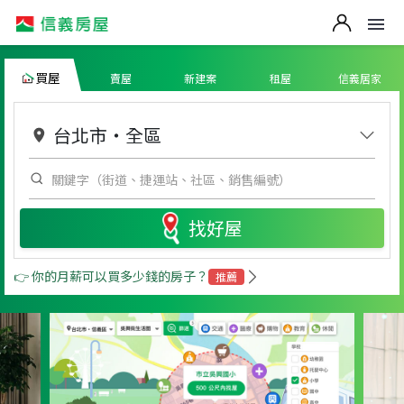
買屋
賣屋
新建案
租屋
信義居家
台北市
・
全區
找好屋
👉 你的月薪可以買多少錢的房子？
推薦