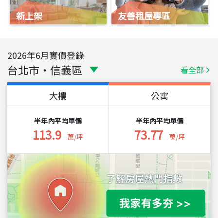
新上架
友善租屋專區
2026
年
6
月實價登錄
台北市
・
信義區
看全部
大樓
公寓
半年內平均單價
半年內平均單價
113.9
73.77
萬/坪
萬/坪