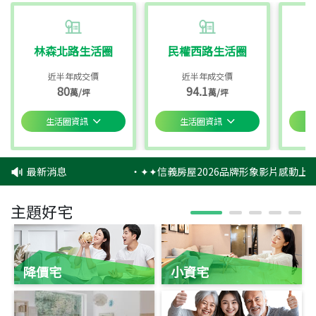
林森北路生活圈
民權西路生活圈
近半年成交價
近半年成交價
80
94.1
萬/坪
萬/坪
生活圈資訊
生活圈資訊
最新消息
‧
✦✦信義房屋2026品牌形象影片感動上映
主題好宅
降價宅
小資宅