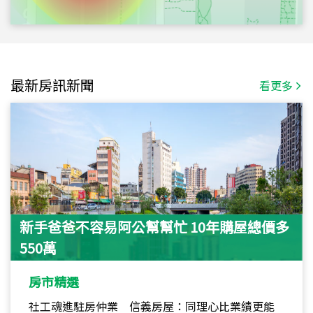
最新房訊新聞
看更多
新手爸爸不容易阿公幫幫忙 10年購屋總價多
550萬
房市精選
社工魂進駐房仲業 信義房屋：同理心比業績更能