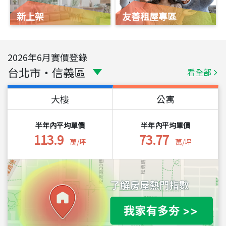
新上架
友善租屋專區
2026
年
6
月實價登錄
台北市
・
信義區
看全部
大樓
公寓
半年內平均單價
半年內平均單價
113.9
73.77
萬/坪
萬/坪