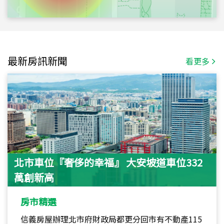
最新房訊新聞
看更多
北市車位『奢侈的幸福』 大安坡道車位332
萬創新高
房市精選
信義房屋辦理北市府財政局都更分回市有不動產115