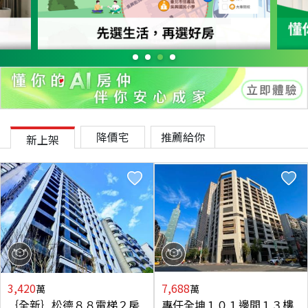
降價宅
推薦給你
新上架
3,420
7,688
萬
萬
｛全新｝松德８８電梯２房
專任全坤１０１邊間１３樓