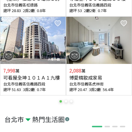
台北市信義區松德路
台北市信義區信義路四段
建坪
28.83
2房2廳
0.8年
建坪
53
2廳2衛
0.7年
7,998
2,088
萬
萬
可看屋全坤１０１Ａ１九樓
博愛精妝成家易
台北市信義區信義路四段
台北市信義區虎林街
建坪
51.63
3房2廳
0.7年
建坪
20.47
3房2廳
56.4年
台北市
熱門生活圈