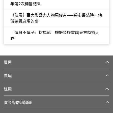
年第2次標售結果
《住展》百大影響力人物周俊吉——房市最熱時，他
偏做最麻煩的事
「傳賢不傳子」樹典範 施振榮膺首屆東方領袖人
物
買屋
賣屋
租屋
實登與房訊知識