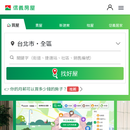
買屋
賣屋
新建案
租屋
信義居家
台北市
・
全區
找好屋
👉 你的月薪可以買多少錢的房子？
推薦