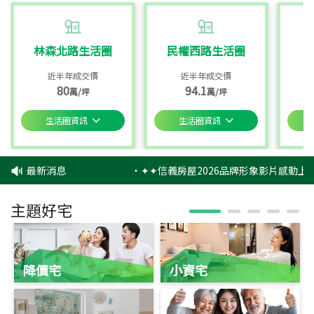
林森北路生活圈
民權西路生活圈
近半年成交價
近半年成交價
80
94.1
萬/坪
萬/坪
生活圈資訊
生活圈資訊
最新消息
‧
✦✦信義房屋2026品牌形象影片感動上映
主題好宅
降價宅
小資宅