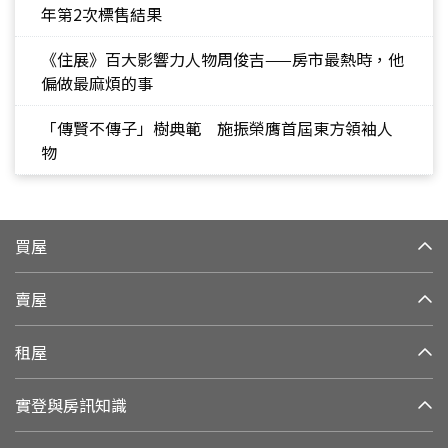
年第2次標售結果
《住展》百大影響力人物周俊吉——房市最熱時，他
偏做最麻煩的事
「傳賢不傳子」樹典範 施振榮膺首屆東方領袖人
物
買屋
賣屋
租屋
實登與房訊知識