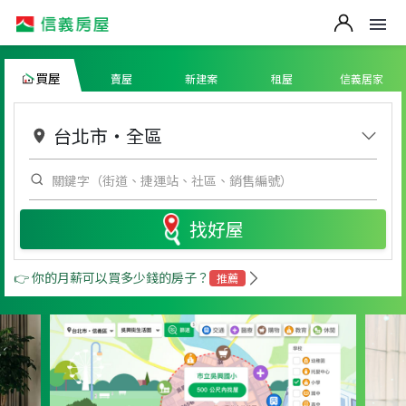
買屋
賣屋
新建案
租屋
信義居家
台北市
・
全區
找好屋
👉 你的月薪可以買多少錢的房子？
推薦