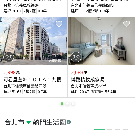
台北市信義區松德路
台北市信義區信義路四段
建坪
28.83
2房2廳
0.8年
建坪
53
2廳2衛
0.7年
7,998
2,088
萬
萬
可看屋全坤１０１Ａ１九樓
博愛精妝成家易
台北市信義區信義路四段
台北市信義區虎林街
建坪
51.63
3房2廳
0.7年
建坪
20.47
3房2廳
56.4年
台北市
熱門生活圈