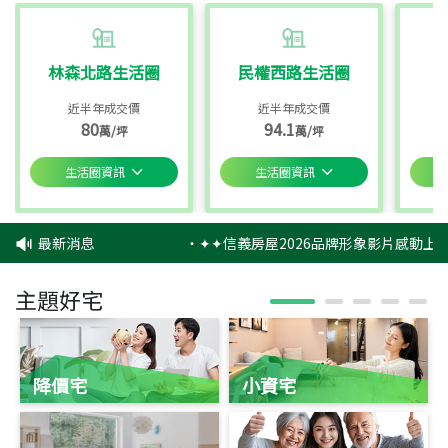
林森北路生活圈
民權西路生活圈
近半年成交價
近半年成交價
80
94.1
萬/坪
萬/坪
生活圈資訊
生活圈資訊
最新消息
‧
✦✦信義房屋2026品牌形象影片感動上映
主題好宅
降價宅
小資宅