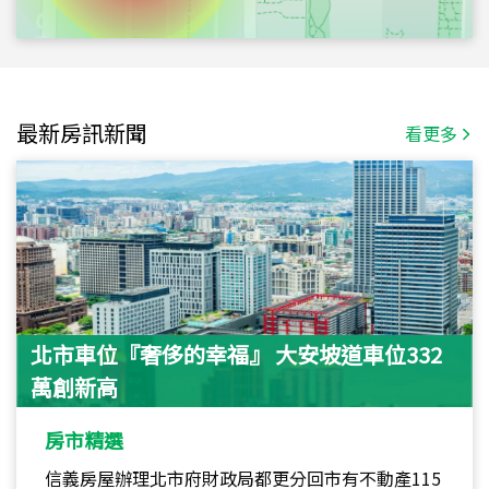
最新房訊新聞
看更多
北市車位『奢侈的幸福』 大安坡道車位332
萬創新高
房市精選
信義房屋辦理北市府財政局都更分回市有不動產115