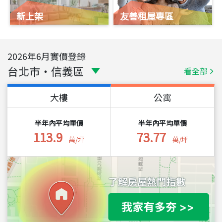
新上架
友善租屋專區
2026
年
6
月實價登錄
台北市
・
信義區
看全部
大樓
公寓
半年內平均單價
半年內平均單價
113.9
73.77
萬/坪
萬/坪