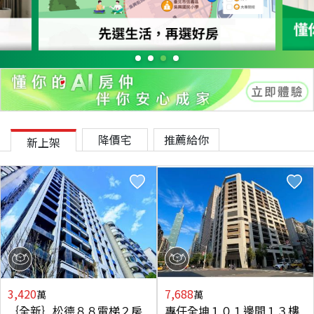
降價宅
推薦給你
新上架
3,420
7,688
萬
萬
｛全新｝松德８８電梯２房
專任全坤１０１邊間１３樓