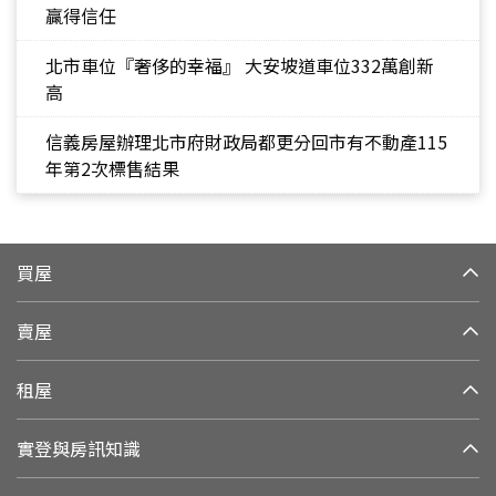
贏得信任
北市車位『奢侈的幸福』 大安坡道車位332萬創新
高
信義房屋辦理北市府財政局都更分回市有不動產115
年第2次標售結果
買屋
賣屋
租屋
實登與房訊知識