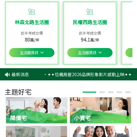
林森北路生活圈
民權西路生活圈
近半年成交價
近半年成交價
80
94.1
萬/坪
萬/坪
生活圈資訊
生活圈資訊
最新消息
‧
✦✦信義房屋2026品牌形象影片感動上映✦✦
‧
主題好宅
降價宅
小資宅