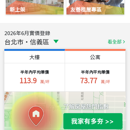
新上架
友善租屋專區
2026
年
6
月實價登錄
台北市
・
信義區
看全部
大樓
公寓
半年內平均單價
半年內平均單價
113.9
73.77
萬/坪
萬/坪