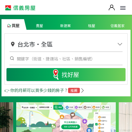
買屋
賣屋
新建案
租屋
信義居家
台北市
・
全區
找好屋
👉 你的月薪可以買多少錢的房子？
推薦