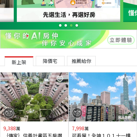
降價宅
推薦給你
新上架
9,388
7,998
萬
萬
｛傳家｝信義計畫區五房讚
可看屋！全坤１０１十一樓