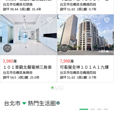
台北市信義區松德路
台北市信義區信義路四段
建坪
90.44
5房2廳
35.4年
建坪
51.63
3房2廳
0.7年
3,980
7,998
萬
萬
１０１景觀北醫電梯三房車
可看屋全坤１０１Ａ１九樓
台北市信義區吳興街
台北市信義區信義路四段
建坪
56.5
3房2廳
25.0年
建坪
51.63
3房2廳
0.7年
台北市
熱門生活圈