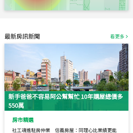
最新房訊新聞
看更多
新手爸爸不容易阿公幫幫忙 10年購屋總價多
550萬
房市精選
社工魂進駐房仲業 信義房屋：同理心比業績更能