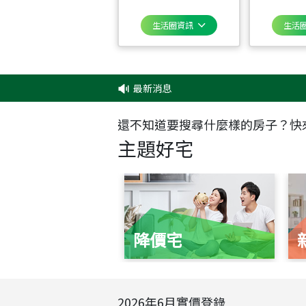
生活圈資訊
生活
最新消息
還不知道要搜尋什麼樣的房子？快
主題好宅
降價宅
2026
年
6
月實價登錄