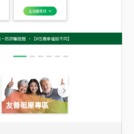
生活圈資訊
騙提醒
‧
【#信義幸福挺不同】用實力，讓升職免抽號碼牌！最新雇主品牌影
友善租屋專區
新婚起家厝
總價