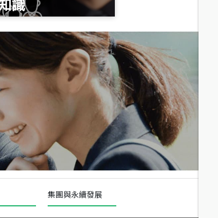
知識
總價
1,020
萬
總價
490
萬
總價
1,808
萬
集團與永續發展