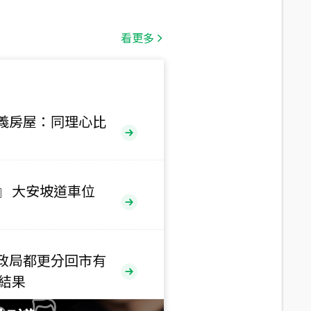
總價
1,808
萬
看更多
總價
530
萬
路二段
義房屋：同理心比
總價
5,800
萬
路
』 大安坡道車位
總價
1,938
萬
三段
政局都更分回市有
總價
售結果
1,350
萬