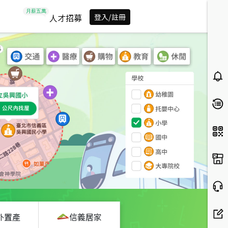
人才招募
登入/註冊
外置產
信義居家