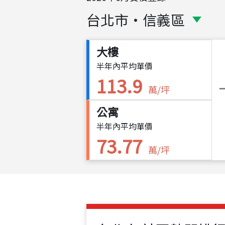
台北市
・
信義區
大樓
半年內平均單價
113.9
萬/坪
公寓
半年內平均單價
73.77
萬/坪