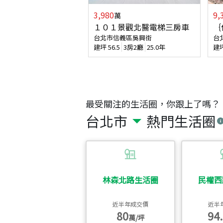
3,980
9,
萬
１０１景觀北醫電梯三房車
｛
台北市信義區吳興街
台
建坪
56.5
3房2廳
25.0年
建
最受關注的生活圈，你跟上了嗎？
台北市
熱門生活圈
林森北路生活圈
民權西
近半年成交價
近半
80
94.
萬/坪