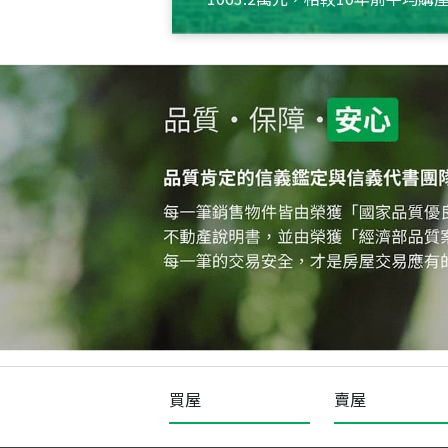
約550萬元，且貸款金額也多
買屋
賣屋