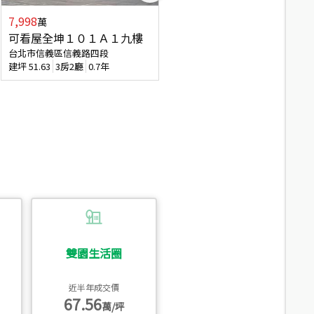
7,998
3,800
萬
萬
可看屋全坤１０１Ａ１九樓
信義區大空間美寓
台北市信義區信義路四段
台北市信義區大道路
建坪
51.63
3房2廳
0.7年
建坪
39.62
6房4廳(含加蓋)
51.9
雙園生活圈
近半年成交價
67.56
萬/坪