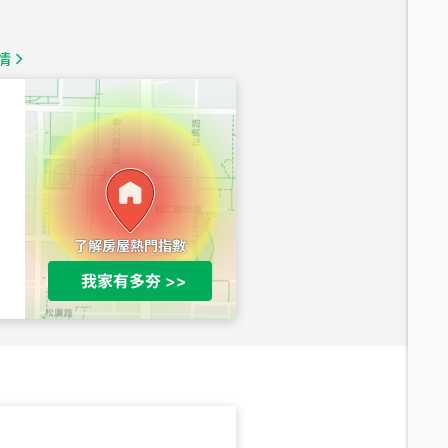
1,350
萬
情
總價
1,020
萬
總價
490
萬
總價
1,808
萬
總價
530
萬
路二段