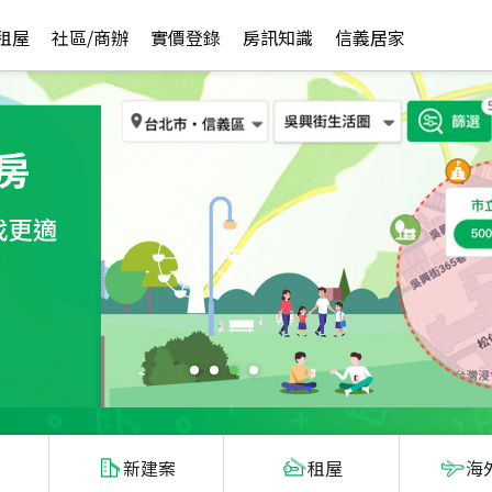
租屋
社區/商辦
實價登錄
房訊知識
信義居家
新建案
租屋
海