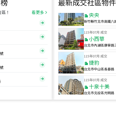
行榜
最新成交社區物件
115
年
07
月 成交
央央
社區！
看更多
新竹縣竹北市高鐵八
115
年
07
月 成交
小西華
台北市內湖區康寧路
115
年
07
月 成交
號
捷豹
台北市中山區長春路
號
115
年
07
月 成交
十泉十美
街
台北市北投區光明路
115
年
07
月 成交
四維天廈
新竹市新竹市四維路