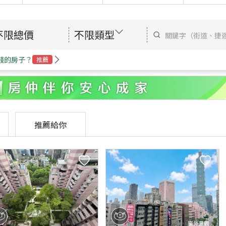
不限總價
不限類型
錢的房子？
推薦
推薦給你