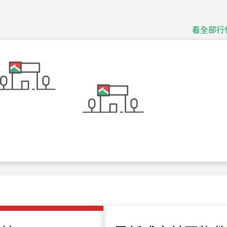
捷豹
台北市中山區長春路
看全部行
115
年
07
月 成交
十泉十美
台北市北投區光明路
115
年
07
月 成交
四維天廈
新竹市新竹市四維路
115
年
07
月 成交
菁英典藏
新竹市新竹市慈祥路
115
年
07
月 成交
長隄
新北市永和區環河西