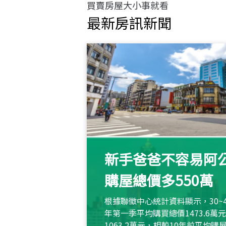
買賣房屋大小事就看
最新房訊新聞
新手爸爸不容易阿公
購屋總價多550萬
根據聯徵中心統計資料顯示，30~
年第一季平均購買總價1473.6
1063.2萬元，相較10年前平均購