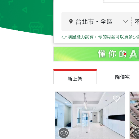
台北市
・
全區
👉 購屋能力試算，你的月薪可以買多少
降價宅
新上架