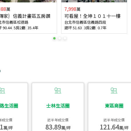
388
7,998
萬
萬
傳家｝信義計畫區五房讚
可看屋！全坤１０１十一樓
北市信義區松德路
台北市信義區信義路四段
坪
90.44
5房2廳
35.4年
建坪
51.63
3房2廳
0.7年
路生活圈
士林生活圈
東區商圈
年成交價
近半年成交價
近半年成交價
1
83.89
121.64
萬/坪
萬/坪
萬/坪