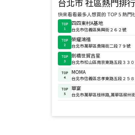
台北市
社區熱門排
快來看看最多人想買的 TOP 5 熱門
四四東村A基地
TOP
1
台北市信義區吳興街２６２號
榮耀鴻禧
TOP
2
台北市萬華區貴陽街二段７９號
劍橋世貿吉星
TOP
3
台北市松山區南京東路五段３３０
MOMA
TOP
4
台北市信義區忠孝東路五段２５８
華宴
TOP
5
台北市萬華區桂林路,萬華區柳州