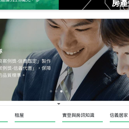
房產
115
年
07
月 成交
十泉十美
台北市北投區光明路
115
年
07
月 成交
四維天廈
新竹市新竹市四維路
115
年
07
月 成交
菁英典藏
新竹市新竹市慈祥路
租屋
實登與房訊知識
信義居家