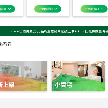
圈資訊
生活圈資訊
生活圈資訊
‧
✦✦信義房屋2026品牌形象影片感動上映✦✦
‧
信義房屋聲明稿－防詐
來看看
新上架
小資宅
115
年
07
月 成交