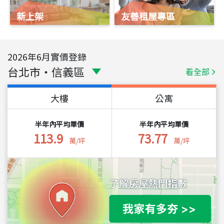
新上架
友善租屋專區
2026
年
6
月實價登錄
台北市
・
信義區
看全部
大樓
公寓
半年內平均單價
半年內平均單價
113.9
73.77
萬/坪
萬/坪