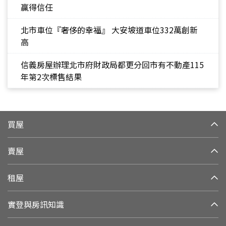
贏得信任
北市車位『奢侈的幸福』 大安坡道車位332萬創新
高
信義房屋辦理北市府財政局都更分回市有不動產115
年第2次標售結果
買屋
賣屋
租屋
實登與房訊知識