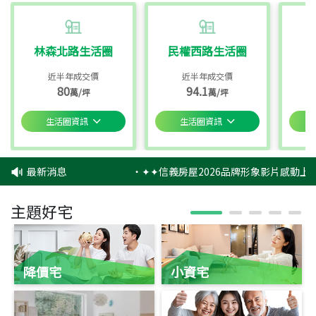
林森北路生活圈
民權西路生活圈
近半年成交價
近半年成交價
80
94.1
萬/坪
萬/坪
生活圈資訊
生活圈資訊
最新消息
‧
✦✦信義房屋2026品牌形象影片感動上映
主題好宅
降價宅
小資宅