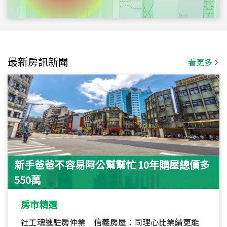
最新房訊新聞
看更多
新手爸爸不容易阿公幫幫忙 10年購屋總價多
550萬
房市精選
社工魂進駐房仲業 信義房屋：同理心比業績更能