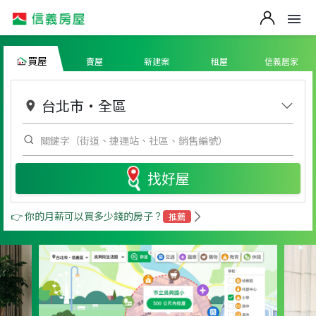
買屋
賣屋
新建案
租屋
信義居家
台北市
・
全區
找好屋
👉 你的月薪可以買多少錢的房子？
推薦