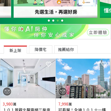
降價宅
推薦給你
新上架
3,980
7,998
萬
萬
１０１景觀北醫電梯三房車
可看屋！全坤１０１十一樓