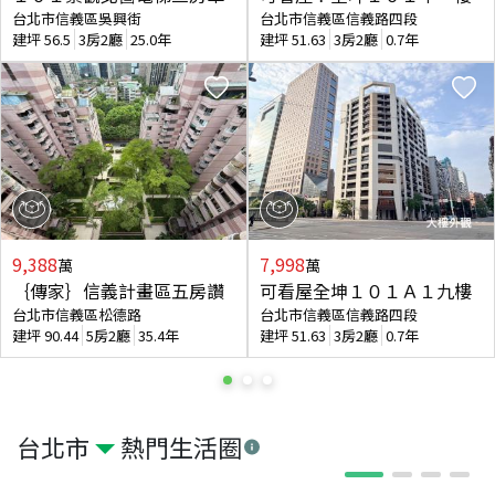
台北市信義區吳興街
台北市信義區信義路四段
建坪
56.5
3房2廳
25.0年
建坪
51.63
3房2廳
0.7年
9,388
7,998
萬
萬
｛傳家｝信義計畫區五房讚
可看屋全坤１０１Ａ１九樓
台北市信義區松德路
台北市信義區信義路四段
建坪
90.44
5房2廳
35.4年
建坪
51.63
3房2廳
0.7年
台北市
熱門生活圈