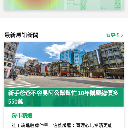
最新房訊新聞
看更多
新手爸爸不容易阿公幫幫忙 10年購屋總價多
550萬
房市精選
社工魂進駐房仲業 信義房屋：同理心比業績更能