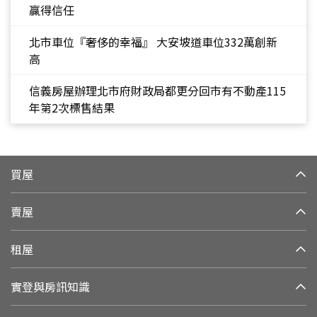
贏得信任
北市車位『奢侈的幸福』 大安坡道車位332萬創新
高
信義房屋辦理北市府財政局都更分回市有不動產115
年第2次標售結果
買屋
賣屋
租屋
實登與房訊知識