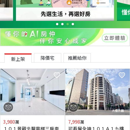
降價宅
推薦給你
新上架
3,980
7,998
萬
萬
１０１景觀北醫電梯三房車
可看屋全坤１０１Ａ１九樓