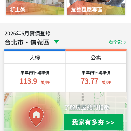
新上架
友善租屋專區
2026
年
6
月實價登錄
台北市
・
信義區
看全部
大樓
公寓
半年內平均單價
半年內平均單價
113.9
73.77
萬/坪
萬/坪