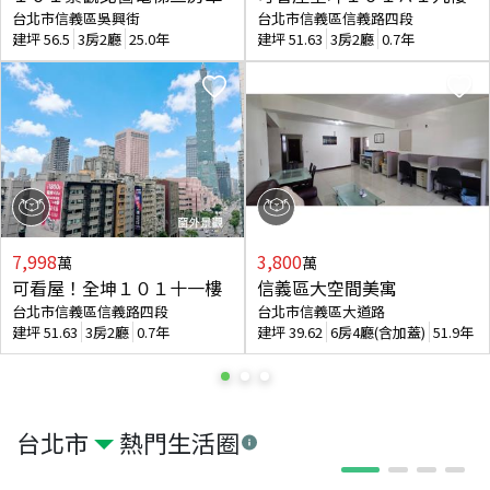
台北市信義區吳興街
台北市信義區信義路四段
建坪
56.5
3房2廳
25.0年
建坪
51.63
3房2廳
0.7年
7,998
3,800
萬
萬
可看屋！全坤１０１十一樓
信義區大空間美寓
台北市信義區信義路四段
台北市信義區大道路
建坪
51.63
3房2廳
0.7年
建坪
39.62
6房4廳(含加蓋)
51.9年
台北市
熱門生活圈