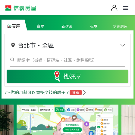
買屋
賣屋
新建案
租屋
信義居家
台北市
・
全區
找好屋
👉 你的月薪可以買多少錢的房子？
推薦