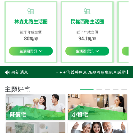
林森北路生活圈
民權西路生活圈
近半年成交價
近半年成交價
80
94.1
萬/坪
萬/坪
生活圈資訊
生活圈資訊
最新消息
‧
✦✦信義房屋2026品牌形象影片感動上映
主題好宅
降價宅
小資宅