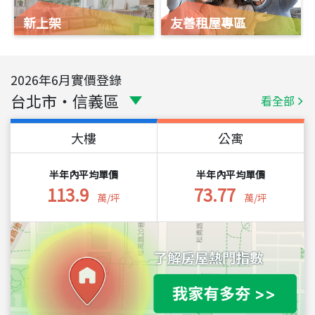
新上架
友善租屋專區
2026
年
6
月實價登錄
台北市
・
信義區
看全部
大樓
公寓
半年內平均單價
半年內平均單價
113.9
73.77
萬/坪
萬/坪