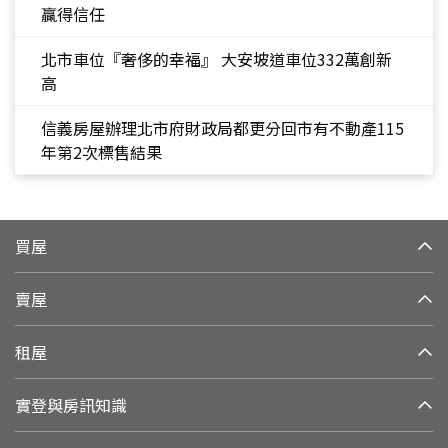
贏得信任
北市車位『奢侈的幸福』 大安坡道車位332萬創新
高
信義房屋辦理北市府財政局都更分回市有不動產115
年第2次標售結果
買屋
賣屋
租屋
實登與房訊知識