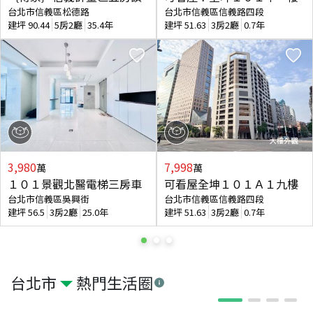
台北市信義區松德路
台北市信義區信義路四段
建坪
90.44
5房2廳
35.4年
建坪
51.63
3房2廳
0.7年
3,980
7,998
萬
萬
１０１景觀北醫電梯三房車
可看屋全坤１０１Ａ１九樓
台北市信義區吳興街
台北市信義區信義路四段
建坪
56.5
3房2廳
25.0年
建坪
51.63
3房2廳
0.7年
台北市
熱門生活圈