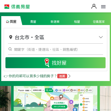
買屋
賣屋
新建案
租屋
信義居家
台北市
・
全區
找好屋
👉 你的月薪可以買多少錢的房子？
推薦