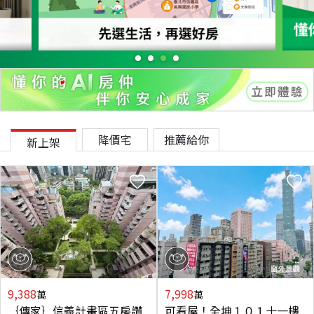
降價宅
推薦給你
新上架
9,388
7,998
萬
萬
｛傳家｝信義計畫區五房讚
可看屋！全坤１０１十一樓