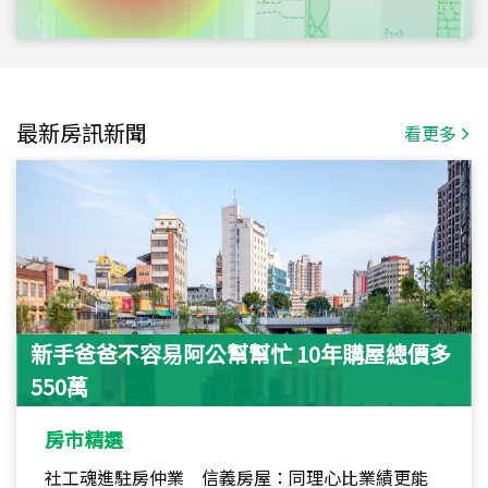
最新房訊新聞
看更多
新手爸爸不容易阿公幫幫忙 10年購屋總價多
550萬
房市精選
社工魂進駐房仲業 信義房屋：同理心比業績更能