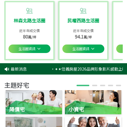
林森北路生活圈
民權西路生活圈
近半年成交價
近半年成交價
80
94.1
萬/坪
萬/坪
生活圈資訊
生活圈資訊
最新消息
‧
✦✦信義房屋2026品牌形象影片感動上映
主題好宅
降價宅
小資宅