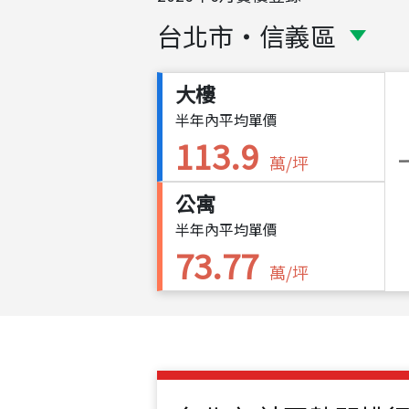
台北市
・
信義區
大樓
半年內平均單價
113.9
萬/坪
公寓
半年內平均單價
73.77
萬/坪