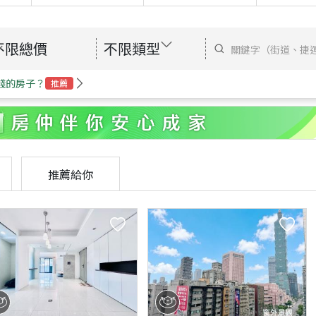
不限總價
不限類型
錢的房子？
推薦
推薦給你