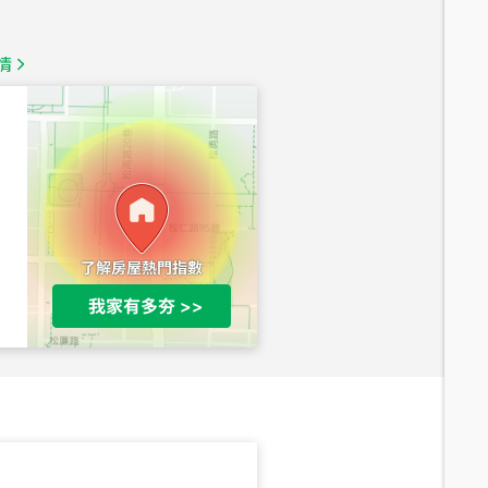
總價
1,350
萬
情
總價
1,020
萬
總價
490
萬
總價
1,808
萬
總價
530
萬
路二段