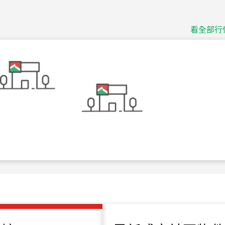
115
年
07
月 成交
捷豹
台北市中山區長春路
看全部行
115
年
07
月 成交
十泉十美
台北市北投區光明路
115
年
07
月 成交
四維天廈
新竹市新竹市四維路
115
年
07
月 成交
菁英典藏
新竹市新竹市慈祥路
115
年
07
月 成交
長隄
新北市永和區環河西