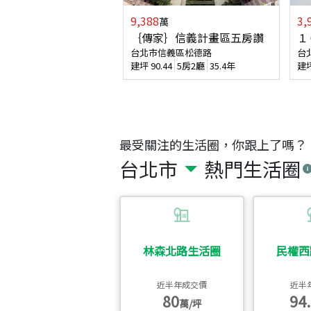
9,388
3,
萬
｛傳家｝信義計畫區五房讚
１
台北市信義區松德路
台
建坪
90.44
5房2廳
35.4年
建
最受關注的生活圈，你跟上了嗎？
台北市
熱門生活圈
林森北路生活圈
民權西
近半年成交價
近半
80
94.
萬/坪