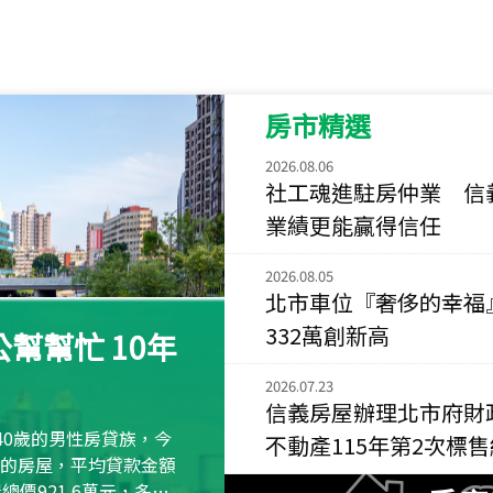
115
年
07
月 成交
菁英典藏
新竹市新竹市慈祥路
房市精選
115
年
07
月 成交
長隄
2026.08.06
新北市永和區環河西
社工魂進駐房仲業 信
業績更能贏得信任
115
年
07
月 成交
央央
2026.08.05
新竹縣竹北市高鐵八
北市車位『奢侈的幸福
332萬創新高
115
年
07
月 成交
幫幫忙 10年
小西華
台北市內湖區康寧路
2026.07.23
信義房屋辦理北市府財
115
年
07
月 成交
40歲的男性房貸族，今
不動產115年第2次標
捷豹
萬元的房屋，平均貸款金額
台北市中山區長春路
屋總價921.6萬元，多出