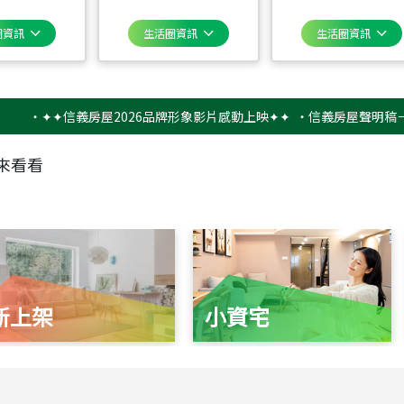
圈資訊
生活圈資訊
生活圈資訊
✦✦信義房屋2026品牌形象影片感動上映✦✦
‧
信義房屋聲明稿－防詐騙
來看看
新上架
小資宅