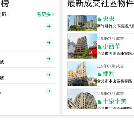
行榜
最新成交社區物件
115
年
07
月 成交
央央
社區！
看更多
新竹縣竹北市高鐵八
115
年
07
月 成交
小西華
台北市內湖區康寧路
115
年
07
月 成交
號
捷豹
台北市中山區長春路
號
115
年
07
月 成交
十泉十美
街
台北市北投區光明路
115
年
07
月 成交
四維天廈
新竹市新竹市四維路