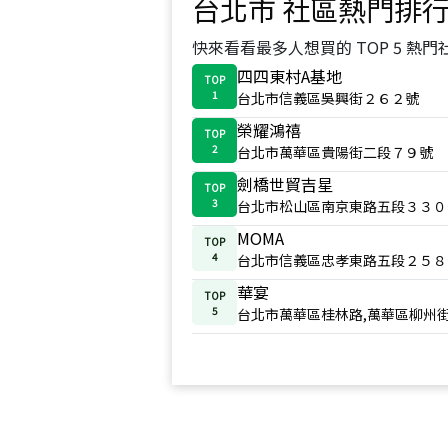
台北市
社區熱門排
快來看看最多人想買的 TOP 5 熱門
四四東村A基地
TOP
1
台北市信義區吳興街２６２號
榮耀鴻禧
TOP
2
台北市萬華區貴陽街二段７９號
劍橋世貿吉星
TOP
3
台北市松山區南京東路五段３３０
MOMA
TOP
4
台北市信義區忠孝東路五段２５８
華宴
TOP
5
台北市萬華區桂林路,萬華區柳州