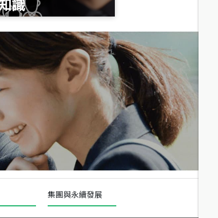
知識
總價
1,020
萬
總價
490
萬
總價
1,808
萬
集團與永續發展