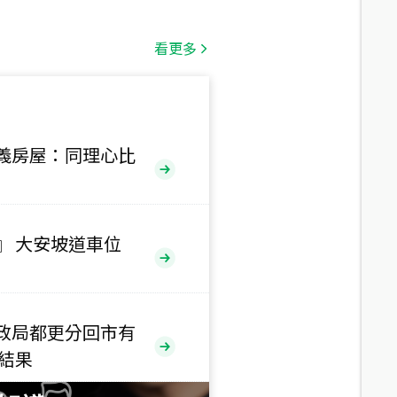
總價
1,808
萬
看更多
總價
530
萬
路二段
義房屋：同理心比
總價
5,800
萬
路
』 大安坡道車位
總價
1,938
萬
三段
政局都更分回市有
總價
售結果
1,350
萬