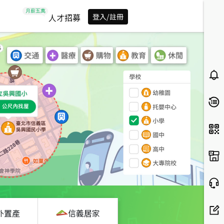
人才招募
登入/註冊
外置產
信義居家