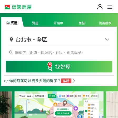
買屋
賣屋
新建案
租屋
信義居家
台北市
・
全區
找好屋
👉 你的月薪可以買多少錢的房子？
推薦