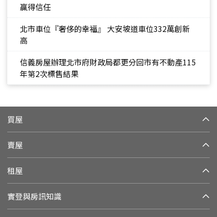
贏得信任
北市車位『奢侈的幸福』 大安坡道車位332萬創新
高
信義房屋辦理北市府財政局都更分回市有不動產115
年第2次標售結果
買屋
賣屋
租屋
實登與房訊知識