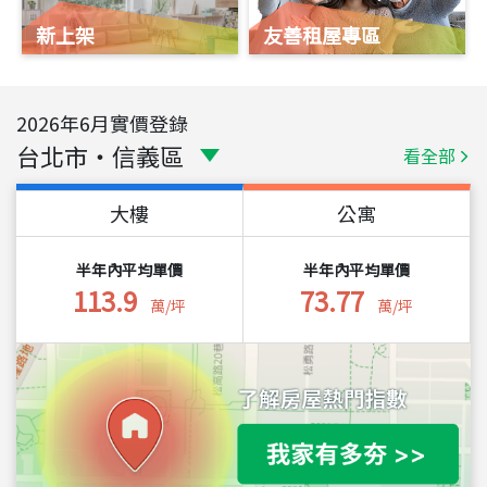
新上架
友善租屋專區
2026
年
6
月實價登錄
台北市
・
信義區
看全部
大樓
公寓
半年內平均單價
半年內平均單價
113.9
73.77
萬/坪
萬/坪