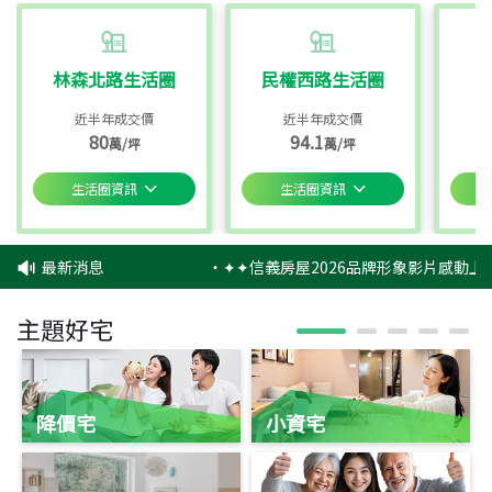
林森北路生活圈
民權西路生活圈
近半年成交價
近半年成交價
80
94.1
萬/坪
萬/坪
生活圈資訊
生活圈資訊
最新消息
‧
✦✦信義房屋2026品牌形象影片感動上映
主題好宅
降價宅
小資宅