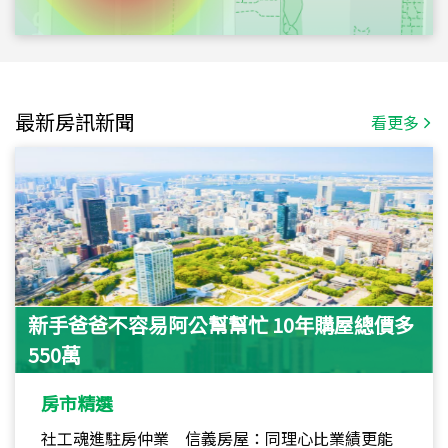
最新房訊新聞
看更多
新手爸爸不容易阿公幫幫忙 10年購屋總價多
550萬
房市精選
社工魂進駐房仲業 信義房屋：同理心比業績更能