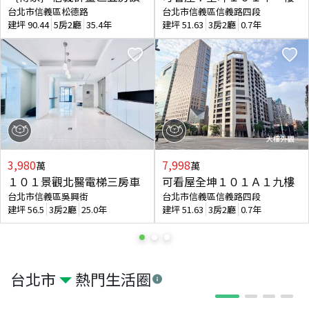
台北市信義區松德路
台北市信義區信義路四段
建坪
90.44
5房2廳
35.4年
建坪
51.63
3房2廳
0.7年
3,980
7,998
萬
萬
１０１景觀北醫電梯三房車
可看屋全坤１０１Ａ１九樓
台北市信義區吳興街
台北市信義區信義路四段
建坪
56.5
3房2廳
25.0年
建坪
51.63
3房2廳
0.7年
台北市
熱門生活圈