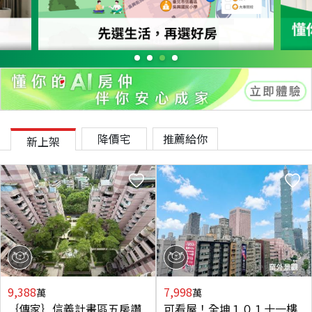
降價宅
推薦給你
新上架
9,388
7,998
萬
萬
｛傳家｝信義計畫區五房讚
可看屋！全坤１０１十一樓