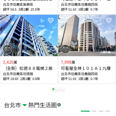
台北市信義區吳興街
台北市信義區信義路四段
建坪
56.5
3房2廳
25.0年
建坪
51.63
3房2廳
0.7年
3,420
7,998
萬
萬
｛全新｝松德８８電梯２房
可看屋全坤１０１Ａ１九樓
台北市信義區松德路
台北市信義區信義路四段
建坪
28.83
2房2廳
0.8年
建坪
51.63
3房2廳
0.7年
台北市
熱門生活圈