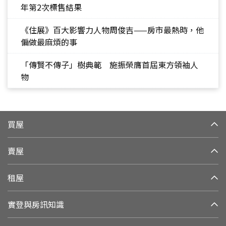
年第2次標售結果
《住展》百大影響力人物周俊吉——房市最熱時，他
偏做最麻煩的事
「傳賢不傳子」樹典範 施振榮膺首屆東方領袖人
物
買屋
賣屋
租屋
實登與房訊知識