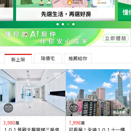
降價宅
推薦給你
新上架
3,980
7,998
萬
萬
１０１景觀北醫電梯三房車
可看屋！全坤１０１十一樓