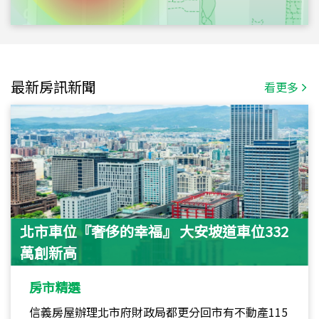
最新房訊新聞
看更多
北市車位『奢侈的幸福』 大安坡道車位332
萬創新高
房市精選
信義房屋辦理北市府財政局都更分回市有不動產115