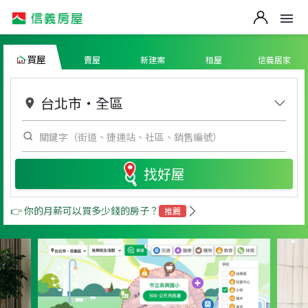
買屋
賣屋
新建案
租屋
信義居家
台北市
・
全區
找好屋
👉 你的月薪可以買多少錢的房子？
推薦