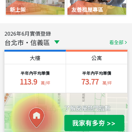
新上架
友善租屋專區
2026
年
6
月實價登錄
台北市
・
信義區
看全部
大樓
公寓
半年內平均單價
半年內平均單價
113.9
73.77
萬/坪
萬/坪