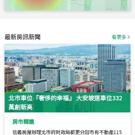
最新房訊新聞
看更多
北市車位『奢侈的幸福』 大安坡道車位332
萬創新高
房市精選
信義房屋辦理北市府財政局都更分回市有不動產115