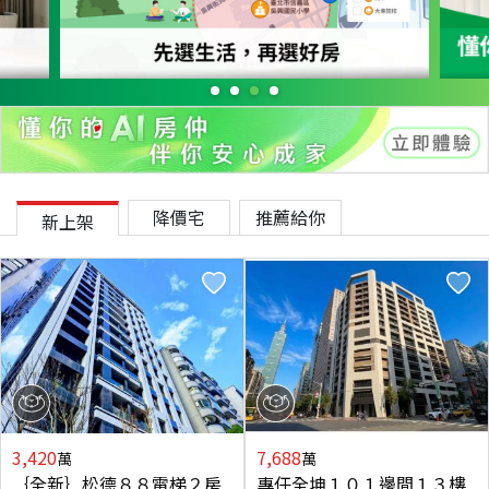
降價宅
推薦給你
新上架
3,420
7,688
萬
萬
｛全新｝松德８８電梯２房
專任全坤１０１邊間１３樓