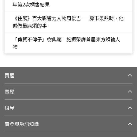
年第2次標售結果
《住展》百大影響力人物周俊吉——房市最熱時，他
偏做最麻煩的事
「傳賢不傳子」樹典範 施振榮膺首屆東方領袖人
物
買屋
賣屋
租屋
實登與房訊知識