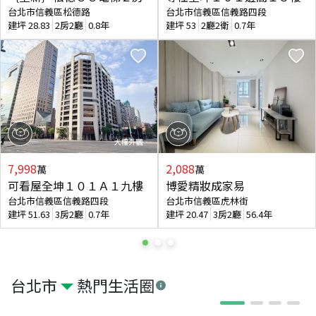
台北市信義區松德路
台北市信義區信義路四段
建坪
28.83
2房2廳
0.8年
建坪
53
2廳2衛
0.7年
7,998
2,088
萬
萬
可看屋全坤１０１Ａ１九樓
博愛精妝成家易
台北市信義區信義路四段
台北市信義區虎林街
建坪
51.63
3房2廳
0.7年
建坪
20.47
3房2廳
56.4年
台北市
熱門生活圈