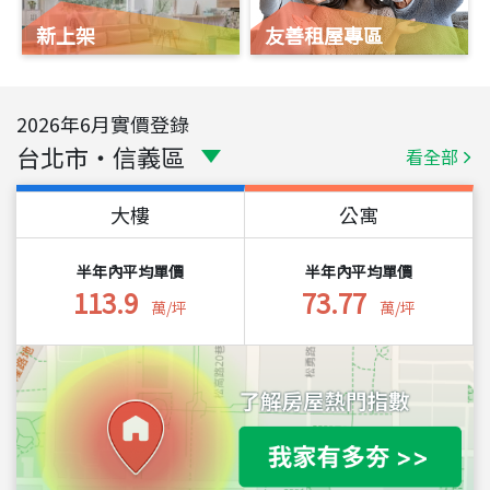
新上架
友善租屋專區
2026
年
6
月實價登錄
台北市
・
信義區
看全部
大樓
公寓
半年內平均單價
半年內平均單價
113.9
73.77
萬/坪
萬/坪