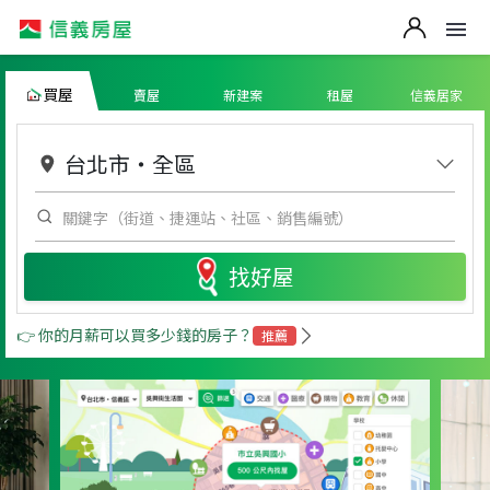
買屋
賣屋
新建案
租屋
信義居家
台北市
・
全區
找好屋
👉 你的月薪可以買多少錢的房子？
推薦