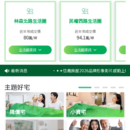
林森北路生活圈
民權西路生活圈
近半年成交價
近半年成交價
80
94.1
萬/坪
萬/坪
生活圈資訊
生活圈資訊
最新消息
‧
✦✦信義房屋2026品牌形象影片感動上映
主題好宅
降價宅
小資宅