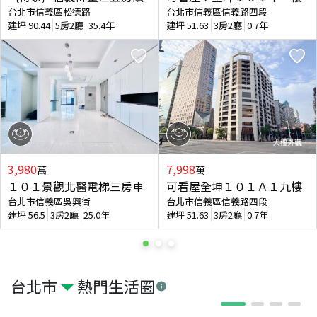
台北市信義區松德路
台北市信義區信義路四段
建坪
90.44
5房2廳
35.4年
建坪
51.63
3房2廳
0.7年
3,980
7,998
萬
萬
１０１景觀北醫電梯三房車
可看屋全坤１０１Ａ１九樓
台北市信義區吳興街
台北市信義區信義路四段
建坪
56.5
3房2廳
25.0年
建坪
51.63
3房2廳
0.7年
台北市
熱門生活圈