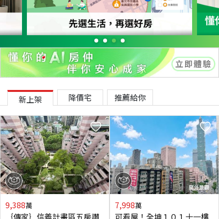
降價宅
推薦給你
新上架
9,388
7,998
萬
萬
｛傳家｝信義計畫區五房讚
可看屋！全坤１０１十一樓