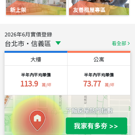
新上架
友善租屋專區
2026
年
6
月實價登錄
台北市
・
信義區
看全部
大樓
公寓
半年內平均單價
半年內平均單價
113.9
73.77
萬/坪
萬/坪