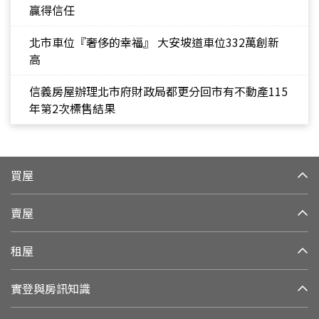
贏得信任
北市車位『奢侈的幸福』 大安坡道車位332萬創新
高
信義房屋辦理北市府財政局都更分回市有不動產115
年第2次標售結果
買屋
賣屋
租屋
實登與房訊知識