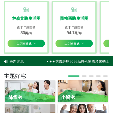
林森北路生活圈
民權西路生活圈
近半年成交價
近半年成交價
80
94.1
萬/坪
萬/坪
生活圈資訊
生活圈資訊
最新消息
‧
✦✦信義房屋2026品牌形象影片感動上映
主題好宅
降價宅
小資宅