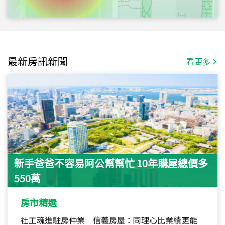
最新房訊新聞
看更多
新手爸爸不容易阿公幫幫忙 10年購屋總價多
550萬
房市精選
社工魂進駐房仲業 信義房屋：同理心比業績更能