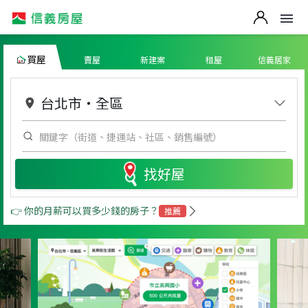
買屋
賣屋
新建案
租屋
信義居家
台北市
・
全區
找好屋
👉 你的月薪可以買多少錢的房子？
推薦