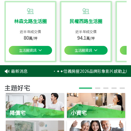
林森北路生活圈
民權西路生活圈
近半年成交價
近半年成交價
80
94.1
萬/坪
萬/坪
生活圈資訊
生活圈資訊
最新消息
‧
✦✦信義房屋2026品牌形象影片感動上映
主題好宅
降價宅
小資宅