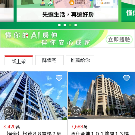
降價宅
推薦給你
新上架
3,420
7,688
萬
萬
｛全新｝松德８８電梯２房
專任全坤１０１邊間１３樓