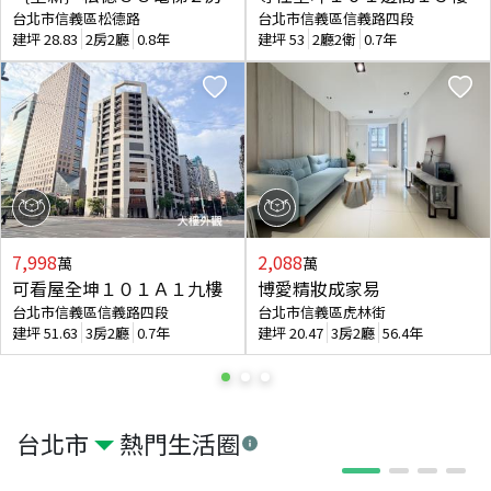
台北市信義區松德路
台北市信義區信義路四段
建坪
28.83
2房2廳
0.8年
建坪
53
2廳2衛
0.7年
7,998
2,088
萬
萬
可看屋全坤１０１Ａ１九樓
博愛精妝成家易
台北市信義區信義路四段
台北市信義區虎林街
建坪
51.63
3房2廳
0.7年
建坪
20.47
3房2廳
56.4年
台北市
熱門生活圈