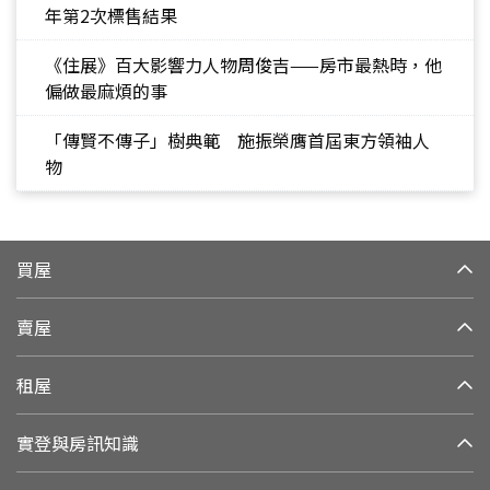
年第2次標售結果
《住展》百大影響力人物周俊吉——房市最熱時，他
偏做最麻煩的事
「傳賢不傳子」樹典範 施振榮膺首屆東方領袖人
物
買屋
賣屋
租屋
實登與房訊知識