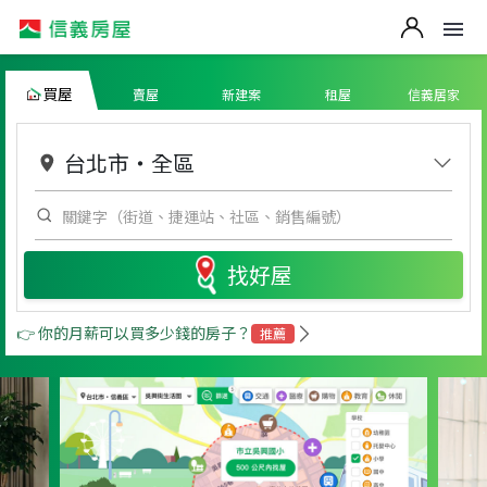
買屋
賣屋
新建案
租屋
信義居家
台北市
・
全區
找好屋
👉 你的月薪可以買多少錢的房子？
推薦