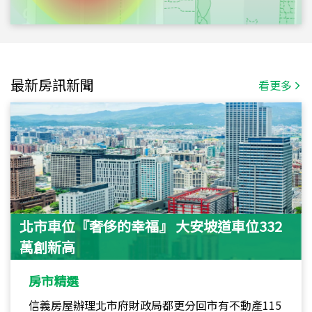
最新房訊新聞
看更多
北市車位『奢侈的幸福』 大安坡道車位332
萬創新高
房市精選
信義房屋辦理北市府財政局都更分回市有不動產115