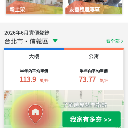
新上架
友善租屋專區
2026
年
6
月實價登錄
台北市
・
信義區
看全部
大樓
公寓
半年內平均單價
半年內平均單價
113.9
73.77
萬/坪
萬/坪