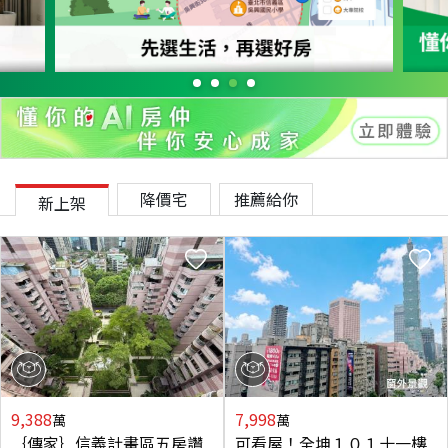
降價宅
推薦給你
新上架
9,388
7,998
萬
萬
｛傳家｝信義計畫區五房讚
可看屋！全坤１０１十一樓