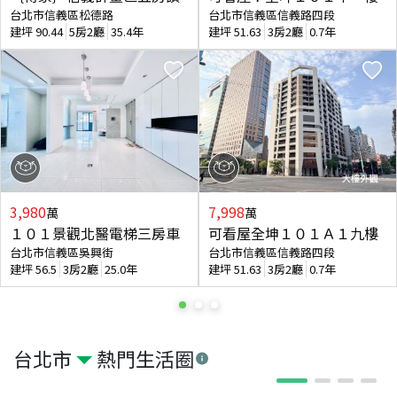
台北市信義區松德路
台北市信義區信義路四段
建坪
90.44
5房2廳
35.4年
建坪
51.63
3房2廳
0.7年
3,980
7,998
萬
萬
１０１景觀北醫電梯三房車
可看屋全坤１０１Ａ１九樓
台北市信義區吳興街
台北市信義區信義路四段
建坪
56.5
3房2廳
25.0年
建坪
51.63
3房2廳
0.7年
台北市
熱門生活圈