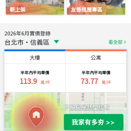
新上架
友善租屋專區
2026
年
6
月實價登錄
台北市
・
信義區
看全部
大樓
公寓
半年內平均單價
半年內平均單價
113.9
73.77
萬/坪
萬/坪