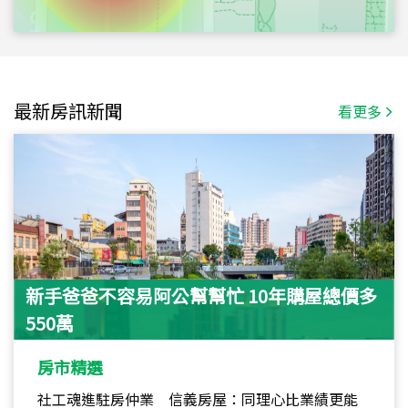
最新房訊新聞
看更多
新手爸爸不容易阿公幫幫忙 10年購屋總價多
550萬
房市精選
社工魂進駐房仲業 信義房屋：同理心比業績更能