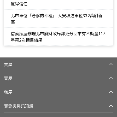
贏得信任
北市車位『奢侈的幸福』 大安坡道車位332萬創新
高
信義房屋辦理北市府財政局都更分回市有不動產115
年第2次標售結果
買屋
賣屋
租屋
實登與房訊知識