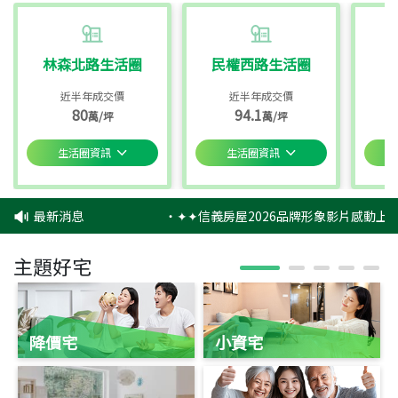
林森北路生活圈
民權西路生活圈
近半年成交價
近半年成交價
80
94.1
萬/坪
萬/坪
生活圈資訊
生活圈資訊
最新消息
‧
✦✦信義房屋2026品牌形象影片感動上映
主題好宅
降價宅
小資宅