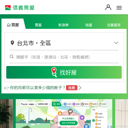
買屋
賣屋
新建案
租屋
信義居家
台北市
・
全區
找好屋
👉 你的月薪可以買多少錢的房子？
推薦