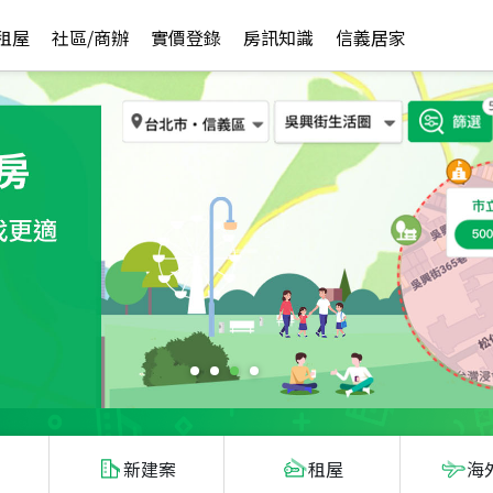
租屋
社區/商辦
實價登錄
房訊知識
信義居家
新建案
租屋
海