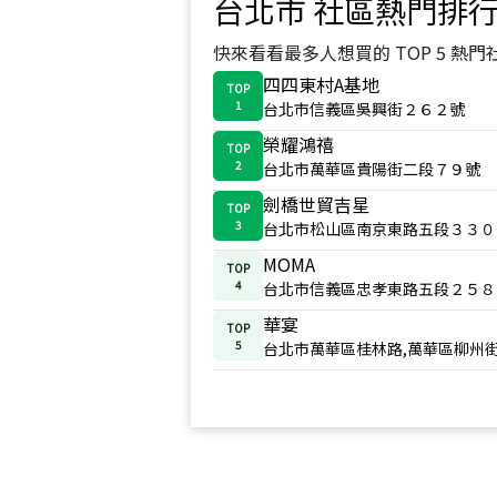
台北市
社區熱門排
快來看看最多人想買的 TOP 5 熱門
四四東村A基地
TOP
1
台北市信義區吳興街２６２號
榮耀鴻禧
TOP
2
台北市萬華區貴陽街二段７９號
劍橋世貿吉星
TOP
3
台北市松山區南京東路五段３３０
MOMA
TOP
4
台北市信義區忠孝東路五段２５８
華宴
TOP
5
台北市萬華區桂林路,萬華區柳州