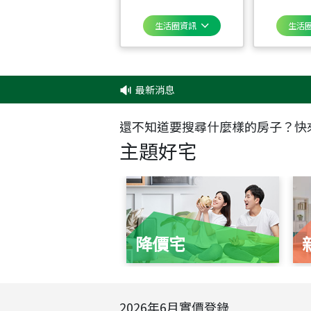
生活圈資訊
生活
最新消息
還不知道要搜尋什麼樣的房子？快
主題好宅
降價宅
2026
年
6
月實價登錄