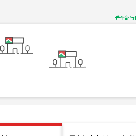
115
年
07
月 成交
捷豹
台北市中山區長春路
看全部行
115
年
07
月 成交
十泉十美
台北市北投區光明路
115
年
07
月 成交
四維天廈
新竹市新竹市四維路
115
年
07
月 成交
菁英典藏
新竹市新竹市慈祥路
115
年
07
月 成交
長隄
新北市永和區環河西