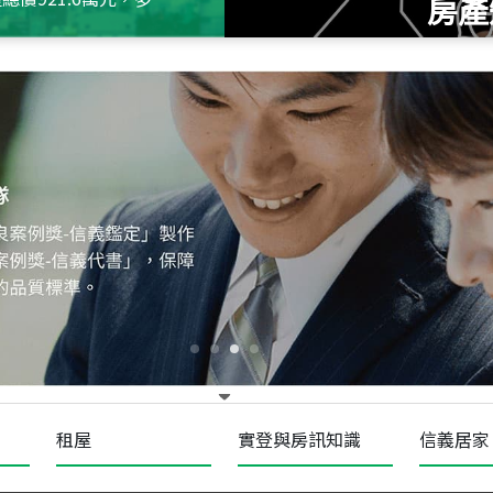
房產
115
年
07
月 成交
十泉十美
台北市北投區光明路
115
年
07
月 成交
四維天廈
新竹市新竹市四維路
115
年
07
月 成交
菁英典藏
新竹市新竹市慈祥路
租屋
實登與房訊知識
信義居家