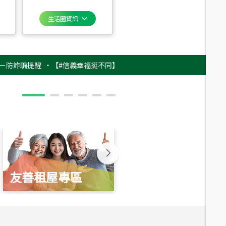
生活圈資訊
騙提醒
‧
【#信義幸福挺不同】用實力，讓升職免抽號碼牌！最新雇主品牌影片
友善租屋專區
新婚起家厝