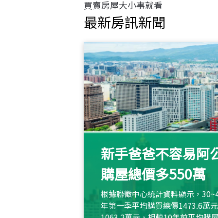
買賣房屋大小事就看
最新房訊新聞
新手爸爸不容易阿公
購屋總價多550萬
根據聯徵中心統計資料顯示，30~
年第一季平均購買總價1473.6
1063.2萬元，相較10年前平均購