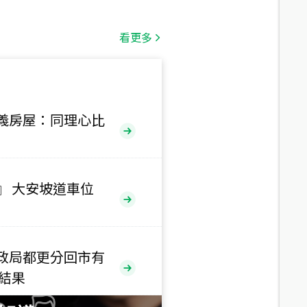
總價
1,808
萬
看更多
總價
530
萬
路二段
義房屋：同理心比
總價
5,800
萬
路
』 大安坡道車位
總價
1,938
萬
三段
政局都更分回市有
總價
售結果
1,350
萬