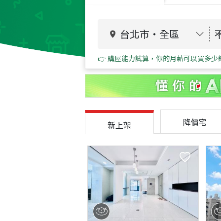
台北市
・
全區
👉 購屋能力試算，你的月薪可以買多少
降價宅
新上架