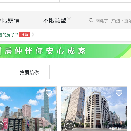
不限總價
不限類型
錢的房子？
推薦
推薦給你