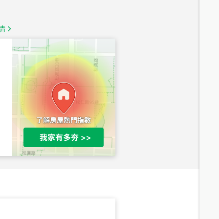
總價
1,350
萬
情
總價
1,020
萬
總價
490
萬
總價
1,808
萬
總價
530
萬
路二段