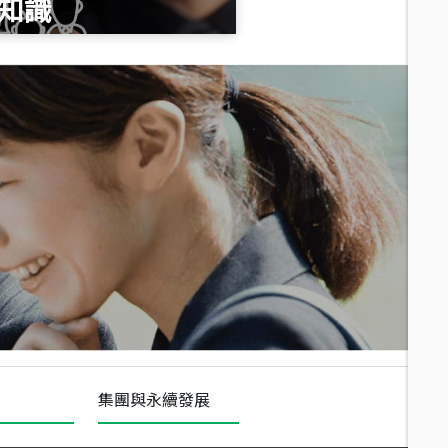
知識
總價
1,020
萬
總價
490
萬
總價
1,808
萬
集團與永續發展