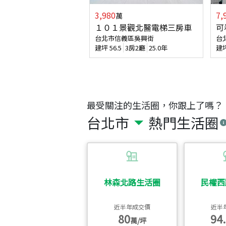
3,980
7,
萬
１０１景觀北醫電梯三房車
可
台北市信義區吳興街
台
建坪
56.5
3房2廳
25.0年
建
最受關注的生活圈，你跟上了嗎？
台北市
熱門生活圈
林森北路生活圈
民權西
近半年成交價
近半
80
94.
萬/坪