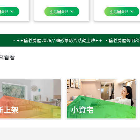
圈資訊
生活圈資訊
生活圈資訊
‧
✦✦信義房屋2026品牌形象影片感動上映✦✦
‧
信義房屋聲明稿－防詐
來看看
新上架
小資宅