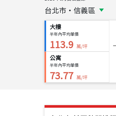
台北市
・
信義區
大樓
半年內平均單價
113.9
萬/坪
公寓
半年內平均單價
73.77
萬/坪