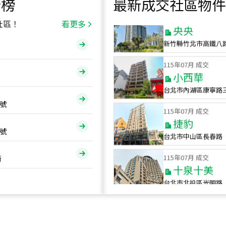
行榜
最新成交社區物件
115
年
07
月 成交
央央
社區！
看更多
新竹縣竹北市高鐵八
115
年
07
月 成交
小西華
台北市內湖區康寧路
115
年
07
月 成交
號
捷豹
台北市中山區長春路
號
115
年
07
月 成交
十泉十美
街
台北市北投區光明路
115
年
07
月 成交
四維天廈
新竹市新竹市四維路