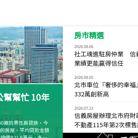
115
年
07
月 成交
菁英典藏
新竹市新竹市慈祥路
房市精選
115
年
07
月 成交
長隄
2026.08.06
新北市永和區環河西
社工魂進駐房仲業 信
業績更能贏得信任
115
年
07
月 成交
央央
2026.08.05
新竹縣竹北市高鐵八
北市車位『奢侈的幸福
332萬創新高
115
年
07
月 成交
幫幫忙 10年
小西華
台北市內湖區康寧路
2026.07.23
信義房屋辦理北市府財
115
年
07
月 成交
40歲的男性房貸族，今
不動產115年第2次標
捷豹
萬元的房屋，平均貸款金額
台北市中山區長春路
屋總價921.6萬元，多出