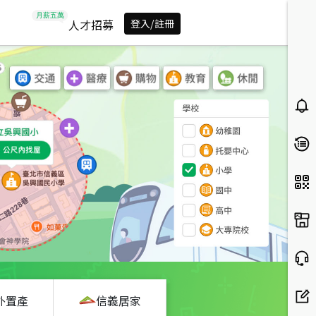
人才招募
登入/註冊
外置產
信義居家