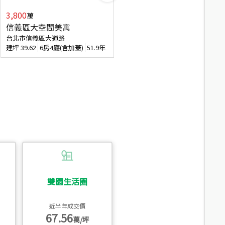
3,800
2,088
萬
萬
信義區大空間美寓
博愛精妝成家易
台北市信義區大道路
台北市信義區虎林街
建坪
39.62
6房4廳(含加蓋)
51.9年
建坪
20.47
3房2廳
56.4年
雙園生活圈
近半年成交價
67.56
萬/坪