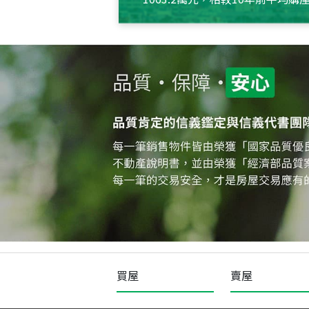
約550萬元，且貸款金額也多
買屋
賣屋