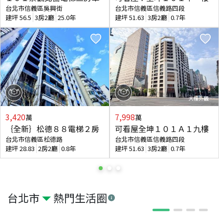
台北市信義區吳興街
台北市信義區信義路四段
建坪
56.5
3房2廳
25.0年
建坪
51.63
3房2廳
0.7年
3,420
7,998
萬
萬
｛全新｝松德８８電梯２房
可看屋全坤１０１Ａ１九樓
台北市信義區松德路
台北市信義區信義路四段
建坪
28.83
2房2廳
0.8年
建坪
51.63
3房2廳
0.7年
台北市
熱門生活圈