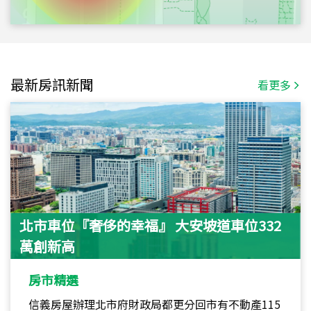
最新房訊新聞
看更多
北市車位『奢侈的幸福』 大安坡道車位332
萬創新高
房市精選
信義房屋辦理北市府財政局都更分回市有不動產115