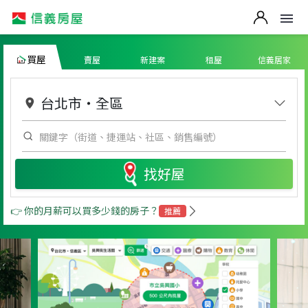
買屋
賣屋
新建案
租屋
信義居家
台北市
・
全區
找好屋
👉 你的月薪可以買多少錢的房子？
推薦