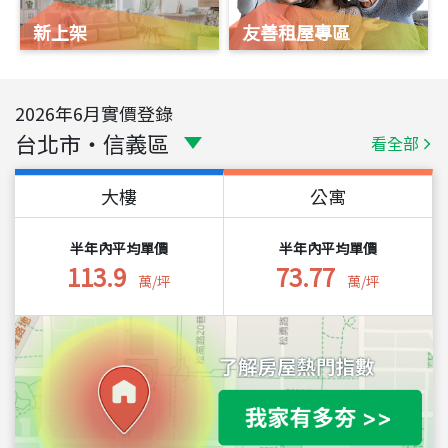
新上架
友善租屋專區
2026
年
6
月實價登錄
台北市
・
信義區
看全部
大樓
公寓
半年內平均單價
半年內平均單價
113.9
73.77
萬/坪
萬/坪