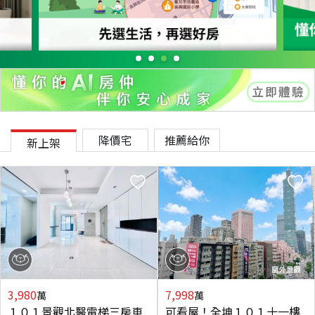
降價宅
推薦給你
新上架
3,980
7,998
萬
萬
１０１景觀北醫電梯三房車
可看屋！全坤１０１十一樓