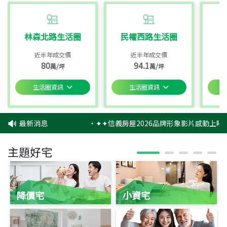
林森北路生活圈
民權西路生活圈
近半年成交價
近半年成交價
80
94.1
萬/坪
萬/坪
生活圈資訊
生活圈資訊
最新消息
‧
✦✦信義房屋2026品牌形象影片感動上映✦
主題好宅
降價宅
小資宅