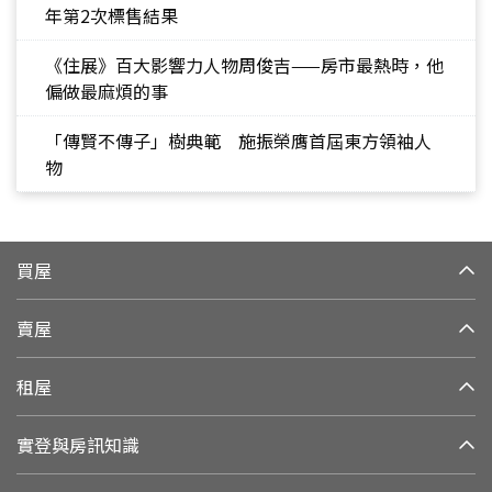
年第2次標售結果
《住展》百大影響力人物周俊吉——房市最熱時，他
偏做最麻煩的事
「傳賢不傳子」樹典範 施振榮膺首屆東方領袖人
物
買屋
賣屋
租屋
實登與房訊知識