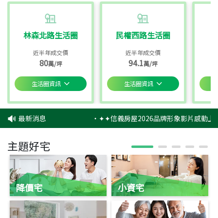
林森北路生活圈
民權西路生活圈
近半年成交價
近半年成交價
80
94.1
萬/坪
萬/坪
生活圈資訊
生活圈資訊
最新消息
‧
✦✦信義房屋2026品牌形象影片感動上映
主題好宅
降價宅
小資宅