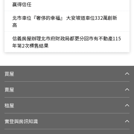
贏得信任
北市車位『奢侈的幸福』 大安坡道車位332萬創新
高
信義房屋辦理北市府財政局都更分回市有不動產115
年第2次標售結果
買屋
賣屋
租屋
實登與房訊知識