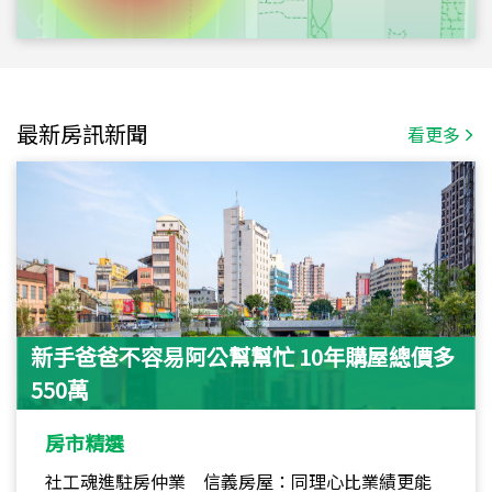
最新房訊新聞
看更多
新手爸爸不容易阿公幫幫忙 10年購屋總價多
550萬
房市精選
社工魂進駐房仲業 信義房屋：同理心比業績更能