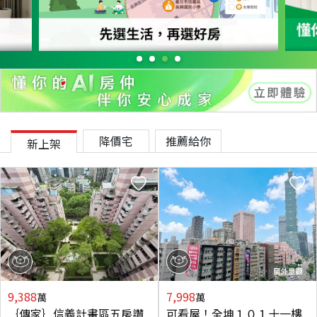
降價宅
推薦給你
新上架
9,388
7,998
萬
萬
｛傳家｝信義計畫區五房讚
可看屋！全坤１０１十一樓