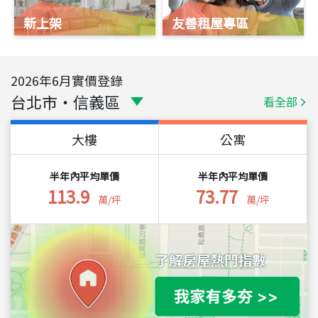
新上架
友善租屋專區
2026
年
6
月實價登錄
台北市
・
信義區
看全部
大樓
公寓
半年內平均單價
半年內平均單價
113.9
73.77
萬/坪
萬/坪