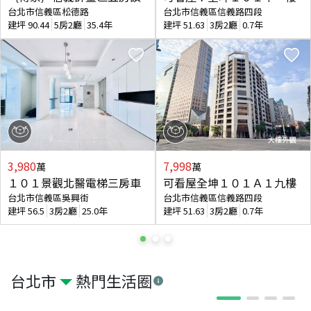
台北市信義區松德路
台北市信義區信義路四段
建坪
90.44
5房2廳
35.4年
建坪
51.63
3房2廳
0.7年
3,980
7,998
萬
萬
１０１景觀北醫電梯三房車
可看屋全坤１０１Ａ１九樓
台北市信義區吳興街
台北市信義區信義路四段
建坪
56.5
3房2廳
25.0年
建坪
51.63
3房2廳
0.7年
台北市
熱門生活圈