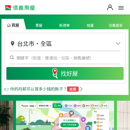
買屋
賣屋
新建案
租屋
信義居家
台北市
・
全區
找好屋
👉 你的月薪可以買多少錢的房子？
推薦