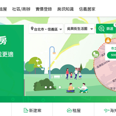
租屋
社區/商辦
實價登錄
房訊知識
信義居家
新建案
租屋
海