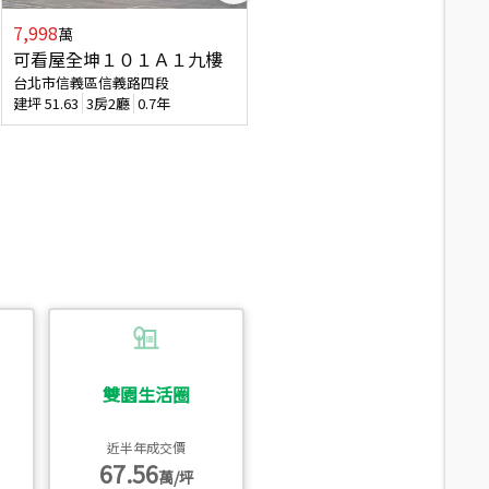
7,998
7,688
萬
萬
可看屋全坤１０１Ａ１九樓
專任全坤１０１邊間１３樓
台北市信義區信義路四段
台北市信義區信義路四段
建坪
51.63
3房2廳
0.7年
建坪
53
2廳2衛
0.7年
雙園生活圈
近半年成交價
67.56
萬/坪