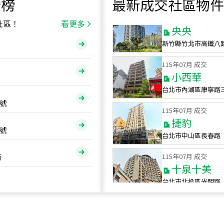
行榜
最新成交社區物件
115
年
07
月 成交
央央
社區！
看更多
新竹縣竹北市高鐵八
115
年
07
月 成交
小西華
台北市內湖區康寧路
115
年
07
月 成交
號
捷豹
台北市中山區長春路
號
115
年
07
月 成交
十泉十美
街
台北市北投區光明路
115
年
07
月 成交
四維天廈
新竹市新竹市四維路