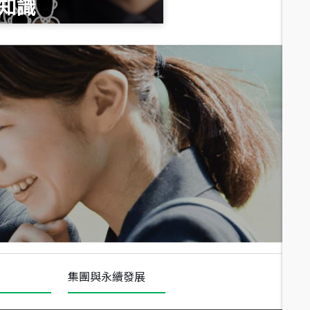
知識
總價
1,020
萬
總價
490
萬
總價
1,808
萬
集團與永續發展