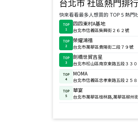
台北市
社區熱門排
快來看看最多人想買的 TOP 5 熱門
四四東村A基地
TOP
1
台北市信義區吳興街２６２號
榮耀鴻禧
TOP
2
台北市萬華區貴陽街二段７９號
劍橋世貿吉星
TOP
3
台北市松山區南京東路五段３３０
MOMA
TOP
4
台北市信義區忠孝東路五段２５８
華宴
TOP
5
台北市萬華區桂林路,萬華區柳州