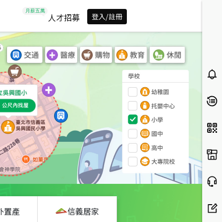
人才招募
登入/註冊
外置產
信義居家