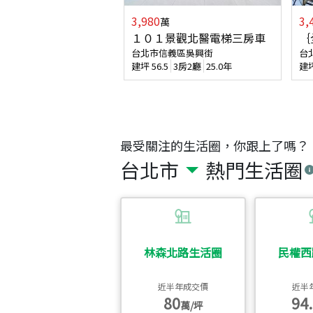
3,980
3,
萬
１０１景觀北醫電梯三房車
｛
台北市信義區吳興街
台
建坪
56.5
3房2廳
25.0年
建
最受關注的生活圈，你跟上了嗎？
台北市
熱門生活圈
林森北路生活圈
民權西
近半年成交價
近半
80
94.
萬/坪