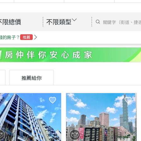
不限總價
不限類型
錢的房子？
推薦
推薦給你