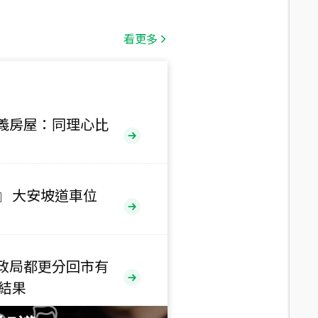
總價
1,808
萬
看更多
總價
530
萬
路二段
義房屋：同理心比
總價
5,800
萬
路
』 大安坡道車位
總價
1,938
萬
三段
政局都更分回市有
總價
售結果
1,350
萬