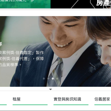
房產
115
年
07
月 成交
十泉十美
台北市北投區光明路
115
年
07
月 成交
四維天廈
新竹市新竹市四維路
115
年
07
月 成交
菁英典藏
新竹市新竹市慈祥路
租屋
實登與房訊知識
信義居家