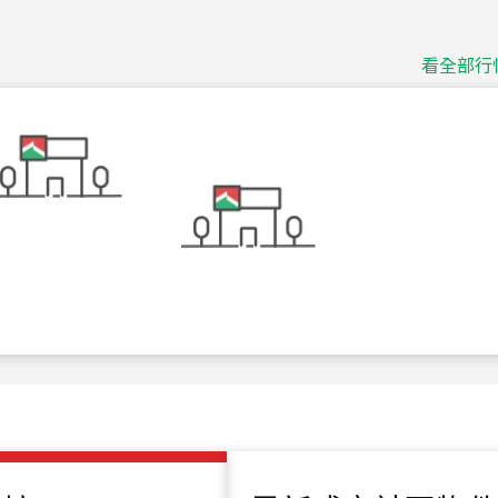
115
年
07
月 成交
捷豹
台北市中山區長春路
看全部行
115
年
07
月 成交
十泉十美
台北市北投區光明路
115
年
07
月 成交
四維天廈
新竹市新竹市四維路
115
年
07
月 成交
菁英典藏
新竹市新竹市慈祥路
115
年
07
月 成交
長隄
新北市永和區環河西