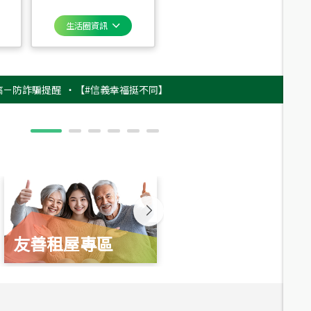
生活圈資訊
騙提醒
‧
【#信義幸福挺不同】用實力，讓升職免抽號碼牌！最新雇主品牌影
友善租屋專區
新婚起家厝