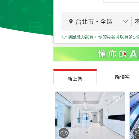
台北市
・
全區
👉 購屋能力試算，你的月薪可以買多少
降價宅
新上架