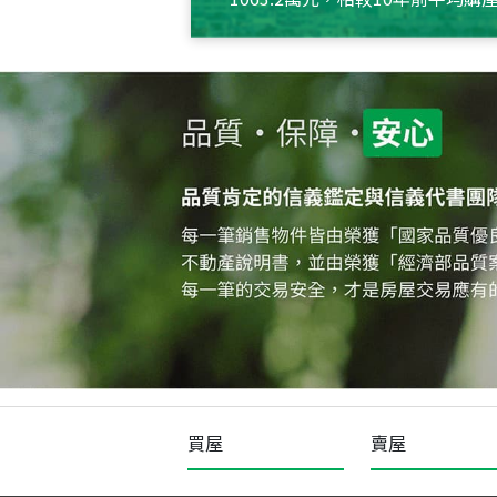
約550萬元，且貸款金額也多
買屋
賣屋