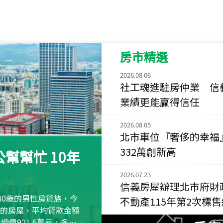
115
年
07
月 成交
菁英典藏
新竹市新竹市慈祥路
房市精選
115
年
07
月 成交
長隄
2026.08.06
新北市永和區環河西
社工魂進駐房仲業 信
業績更能贏得信任
115
年
07
月 成交
央央
2026.08.05
新竹縣竹北市高鐵八
北市車位『奢侈的幸福
332萬創新高
115
年
07
月 成交
幫幫忙 10年
小西華
2026.07.23
台北市內湖區康寧路
信義房屋辦理北市府財
115
年
07
月 成交
40歲的男性房貸族，今
不動產115年第2次標
捷豹
萬元的房屋，平均貸款金額
台北市中山區長春路
屋總價921.6萬元，多出