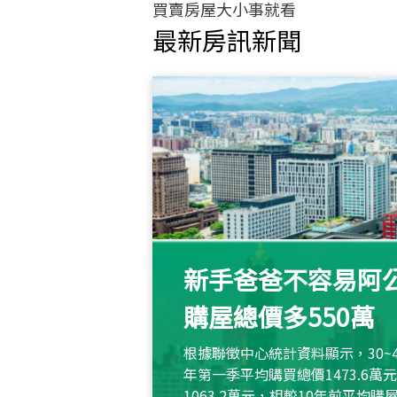
買賣房屋大小事就看
最新房訊新聞
新手爸爸不容易阿公
購屋總價多550萬
根據聯徵中心統計資料顯示，30~
年第一季平均購買總價1473.6
1063.2萬元，相較10年前平均購