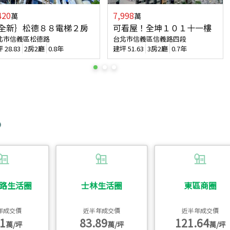
420
7,998
萬
萬
全新｝松德８８電梯２房
可看屋！全坤１０１十一樓
北市信義區松德路
台北市信義區信義路四段
坪
28.83
2房2廳
0.8年
建坪
51.63
3房2廳
0.7年
路生活圈
士林生活圈
東區商圈
年成交價
近半年成交價
近半年成交價
1
83.89
121.64
萬/坪
萬/坪
萬/坪