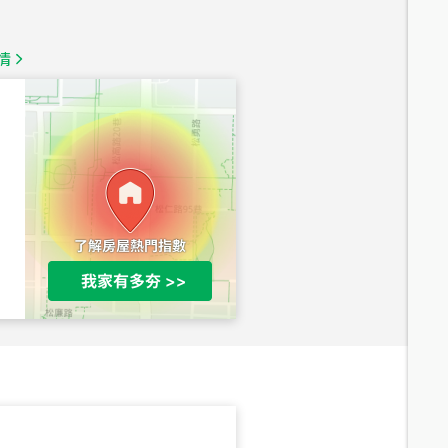
總價
1,350
萬
情
總價
1,020
萬
總價
490
萬
總價
1,808
萬
總價
530
萬
路二段