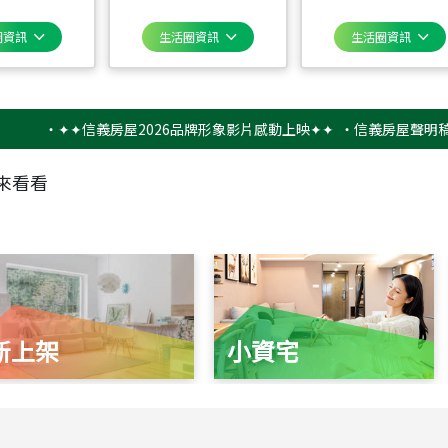
圈資訊
生活圈資訊
生活圈資訊
‧
✦✦信義房屋2026品牌形象影片感動上映✦✦
‧
信義房屋聲明稿－防詐
來看看
新上架
小資宅