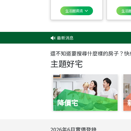
生活圈資訊
生活
最新消息
還不知道要搜尋什麼樣的房子？快
主題好宅
降價宅
2026
年
6
月實價登錄