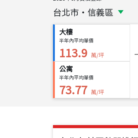
台北市
・
信義區
大樓
半年內平均單價
113.9
萬/坪
公寓
半年內平均單價
73.77
萬/坪