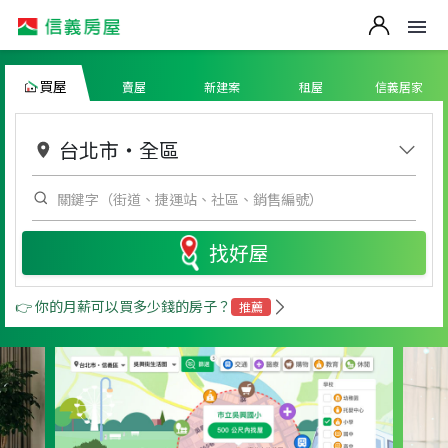
買屋
賣屋
新建案
租屋
信義居家
台北市
・
全區
找好屋
👉 你的月薪可以買多少錢的房子？
推薦