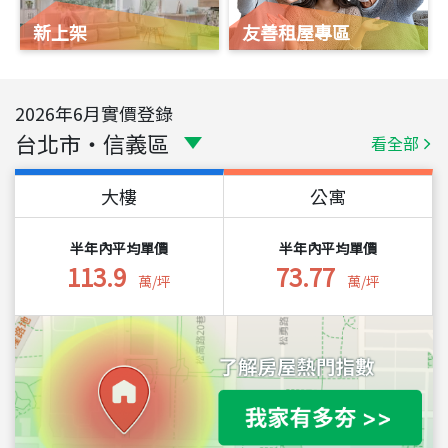
新上架
友善租屋專區
2026
年
6
月實價登錄
台北市
・
信義區
看全部
大樓
公寓
半年內平均單價
半年內平均單價
113.9
73.77
萬/坪
萬/坪