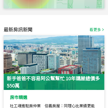
最新房訊新聞
看更多
新手爸爸不容易阿公幫幫忙 10年購屋總價多
550萬
房市精選
社工魂進駐房仲業 信義房屋：同理心比業績更能