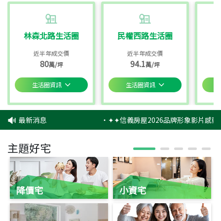
林森北路生活圈
民權西路生活圈
近半年成交價
近半年成交價
80
94.1
萬/坪
萬/坪
生活圈資訊
生活圈資訊
最新消息
‧
✦✦信義房屋2026品牌形象影片感動
主題好宅
降價宅
小資宅