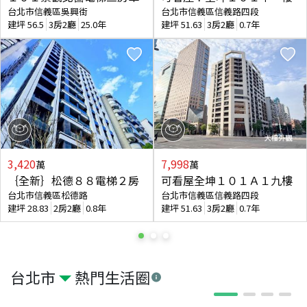
台北市信義區吳興街
台北市信義區信義路四段
建坪
56.5
3房2廳
25.0年
建坪
51.63
3房2廳
0.7年
3,420
7,998
萬
萬
｛全新｝松德８８電梯２房
可看屋全坤１０１Ａ１九樓
台北市信義區松德路
台北市信義區信義路四段
建坪
28.83
2房2廳
0.8年
建坪
51.63
3房2廳
0.7年
台北市
熱門生活圈