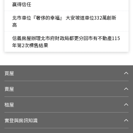
贏得信任
北市車位『奢侈的幸福』 大安坡道車位332萬創新
高
信義房屋辦理北市府財政局都更分回市有不動產115
年第2次標售結果
買屋
賣屋
租屋
實登與房訊知識