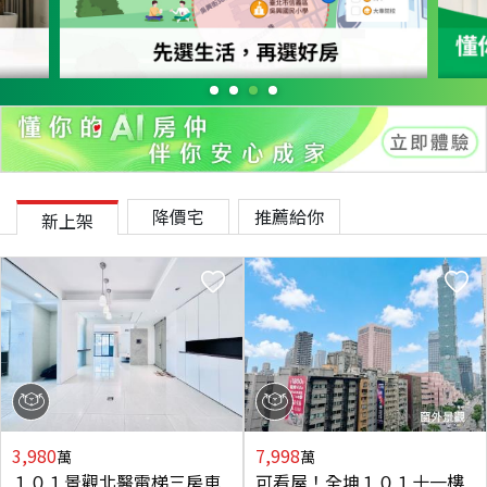
降價宅
推薦給你
新上架
3,980
7,998
萬
萬
１０１景觀北醫電梯三房車
可看屋！全坤１０１十一樓