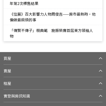
年第2次標售結果
《住展》百大影響力人物周俊吉——房市最熱時，他
偏做最麻煩的事
「傳賢不傳子」樹典範 施振榮膺首屆東方領袖人
物
買屋
賣屋
租屋
實登與房訊知識