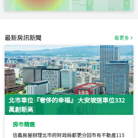
最新房訊新聞
看更多
北市車位『奢侈的幸福』 大安坡道車位332
萬創新高
房市精選
信義房屋辦理北市府財政局都更分回市有不動產115