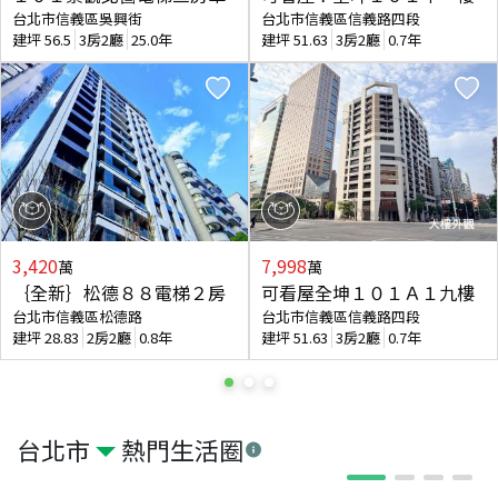
台北市信義區吳興街
台北市信義區信義路四段
建坪
56.5
3房2廳
25.0年
建坪
51.63
3房2廳
0.7年
3,420
7,998
萬
萬
｛全新｝松德８８電梯２房
可看屋全坤１０１Ａ１九樓
台北市信義區松德路
台北市信義區信義路四段
建坪
28.83
2房2廳
0.8年
建坪
51.63
3房2廳
0.7年
台北市
熱門生活圈