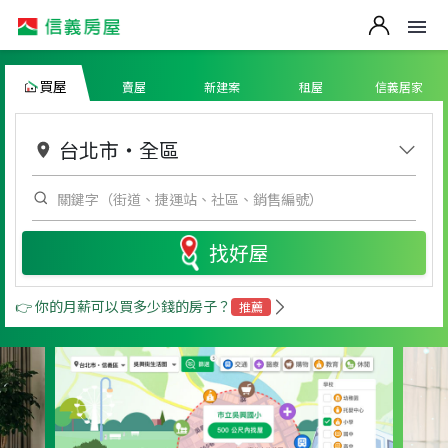
買屋
賣屋
新建案
租屋
信義居家
台北市
・
全區
找好屋
👉 你的月薪可以買多少錢的房子？
推薦