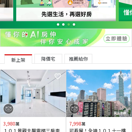
降價宅
推薦給你
新上架
3,980
7,998
萬
萬
１０１景觀北醫電梯三房車
可看屋！全坤１０１十一樓