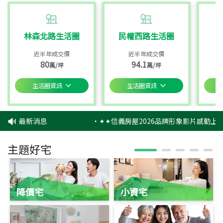
林森北路生活圈
民權西路生活圈
近半年成交價
近半年成交價
80
94.1
萬/坪
萬/坪
生活圈資訊
生活圈資訊
最新消息
‧
✦✦信義房屋2026品牌形象影片感動上映
主題好宅
降價宅
小資宅