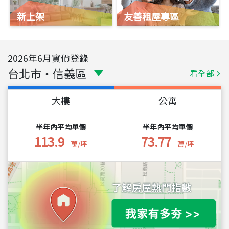
新上架
友善租屋專區
2026
年
6
月實價登錄
台北市
・
信義區
看全部
大樓
公寓
半年內平均單價
半年內平均單價
113.9
73.77
萬/坪
萬/坪