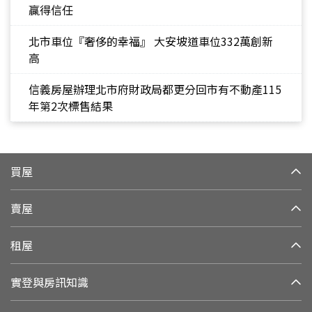
贏得信任
北市車位『奢侈的幸福』 大安坡道車位332萬創新
高
信義房屋辦理北市府財政局都更分回市有不動產115
年第2次標售結果
買屋
賣屋
租屋
實登與房訊知識