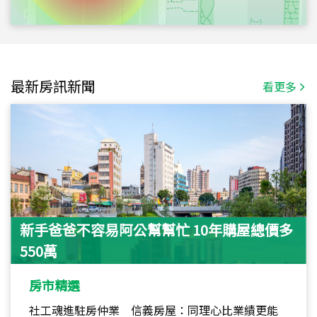
最新房訊新聞
看更多
新手爸爸不容易阿公幫幫忙 10年購屋總價多
550萬
房市精選
社工魂進駐房仲業 信義房屋：同理心比業績更能