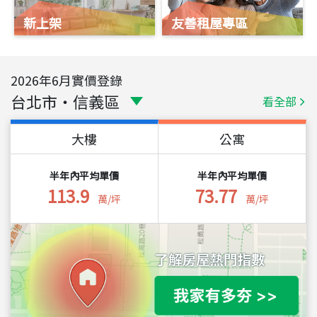
新上架
友善租屋專區
2026
年
6
月實價登錄
台北市
・
信義區
看全部
大樓
公寓
半年內平均單價
半年內平均單價
113.9
73.77
萬/坪
萬/坪