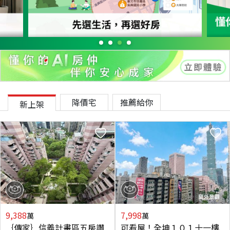
降價宅
推薦給你
新上架
9,388
7,998
萬
萬
｛傳家｝信義計畫區五房讚
可看屋！全坤１０１十一樓