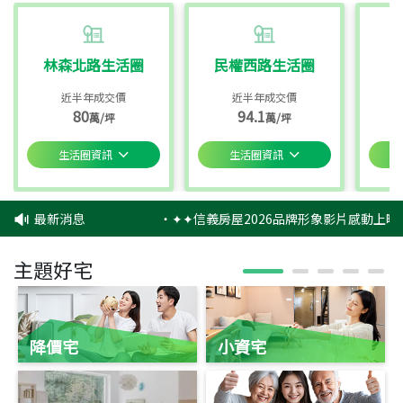
林森北路生活圈
民權西路生活圈
近半年成交價
近半年成交價
80
94.1
萬/坪
萬/坪
生活圈資訊
生活圈資訊
最新消息
‧
✦✦信義房屋2026品牌形象影片感動上映✦
主題好宅
降價宅
小資宅