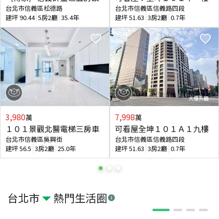
台北市信義區松德路
台北市信義區信義路四段
建坪
90.44
5房2廳
35.4年
建坪
51.63
3房2廳
0.7年
3,980
7,998
萬
萬
１０１景觀北醫電梯三房車
可看屋全坤１０１Ａ１九樓
台北市信義區吳興街
台北市信義區信義路四段
建坪
56.5
3房2廳
25.0年
建坪
51.63
3房2廳
0.7年
台北市
熱門生活圈