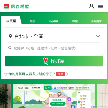
買屋
賣屋
新建案
租屋
信義居家
台北市
・
全區
找好屋
👉 你的月薪可以買多少錢的房子？
推薦