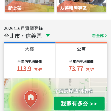
新上架
友善租屋專區
2026
年
6
月實價登錄
台北市
・
信義區
看全部
大樓
公寓
半年內平均單價
半年內平均單價
113.9
73.77
萬/坪
萬/坪