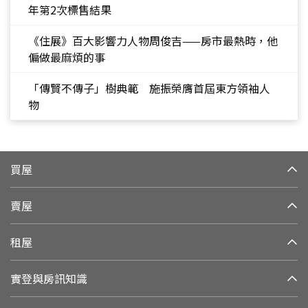
年第2次標售結果
《住展》百大影響力人物周俊吉——房市最熱時，他
偏做最麻煩的事
「傳賢不傳子」樹典範 施振榮膺首屆東方領袖人
物
買屋
賣屋
租屋
實登與房訊知識