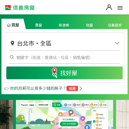
買屋
賣屋
新建案
租屋
信義居家
台北市
・
全區
找好屋
👉 你的月薪可以買多少錢的房子？
推薦