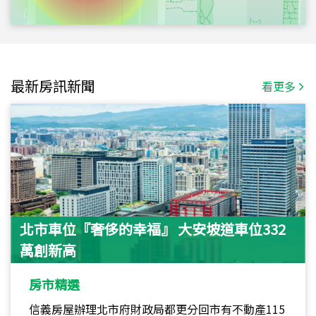
最新房訊新聞
看更多
北市車位『奢侈的幸福』 大安坡道車位332
萬創新高
房市精選
信義房屋辦理北市府財政局都更分回市有不動產115