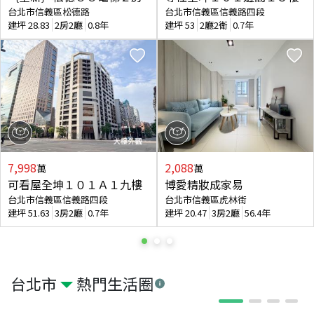
台北市信義區松德路
台北市信義區信義路四段
建坪
28.83
2房2廳
0.8年
建坪
53
2廳2衛
0.7年
7,998
2,088
萬
萬
可看屋全坤１０１Ａ１九樓
博愛精妝成家易
台北市信義區信義路四段
台北市信義區虎林街
建坪
51.63
3房2廳
0.7年
建坪
20.47
3房2廳
56.4年
台北市
熱門生活圈