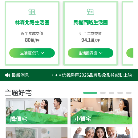
林森北路生活圈
民權西路生活圈
近半年成交價
近半年成交價
80
94.1
萬/坪
萬/坪
生活圈資訊
生活圈資訊
最新消息
‧
✦✦信義房屋2026品牌形象影片感動上映✦✦
主題好宅
降價宅
小資宅