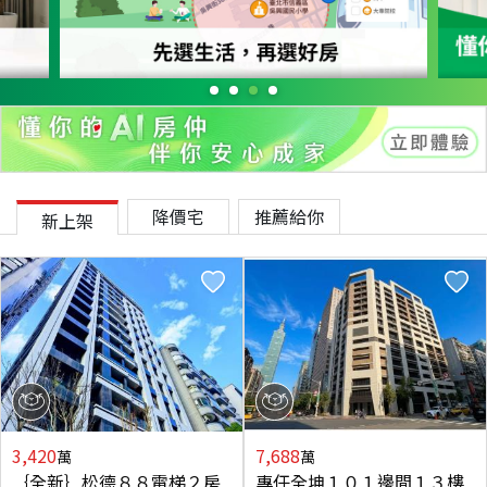
降價宅
推薦給你
新上架
3,420
7,688
萬
萬
｛全新｝松德８８電梯２房
專任全坤１０１邊間１３樓