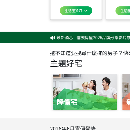
生活圈資訊
生活
‧
✦✦信義房屋2026品牌形象影片感動上映
最新消息
還不知道要搜尋什麼樣的房子？快
主題好宅
降價宅
2026
年
6
月實價登錄