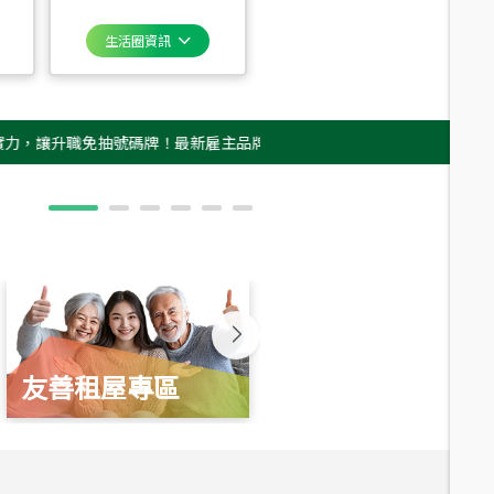
生活圈資訊
職免抽號碼牌！最新雇主品牌影片上架，立即GO！(ﾉ>ω<)ﾉ
‧
▷▶︎▷
友善租屋專區
新婚起家厝
總價
1,350
萬
總價