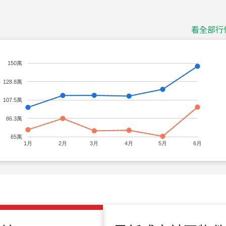
十泉十美
台北市北投區光明路
看全部行
115
年
07
月 成交
四維天廈
150萬
新竹市新竹市四維路
128.8萬
115
年
07
月 成交
菁英典藏
107.5萬
新竹市新竹市慈祥路
86.3萬
115
年
07
月 成交
65萬
1月
2月
3月
4月
5月
6月
長隄
新北市永和區環河西
115
年
07
月 成交
央央
新竹縣竹北市高鐵八