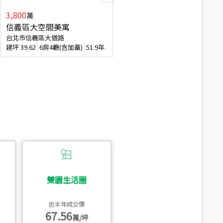
3,800
2,088
萬
萬
信義區大空間美寓
博愛精妝成家易
台北市信義區大道路
台北市信義區虎林街
建坪
39.62
6房4廳(含加蓋)
51.9年
建坪
20.47
3房2廳
56.4年
雙園生活圈
近半年成交價
67.56
萬/坪