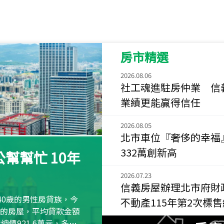
115
年
07
月 成交
長隄
新北市永和區環河西
房市精選
115
年
07
月 成交
央央
2026.08.06
新竹縣竹北市高鐵八
社工魂進駐房仲業 信
業績更能贏得信任
115
年
07
月 成交
小西華
2026.08.05
台北市內湖區康寧路
北市車位『奢侈的幸福
115
年
07
月 成交
332萬創新高
幫幫忙 10年
捷豹
台北市中山區長春路
2026.07.23
信義房屋辦理北市府財
115
年
07
月 成交
40歲的男性房貸族，今
不動產115年第2次標
十泉十美
萬元的房屋，平均貸款金額
台北市北投區光明路
屋總價921.6萬元，多出