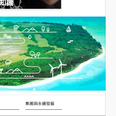
知識
總價
490
萬
總價
1,808
萬
集團與永續發展