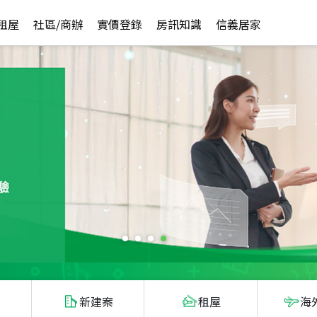
租屋
社區/商辦
實價登錄
房訊知識
信義居家
新建案
租屋
海