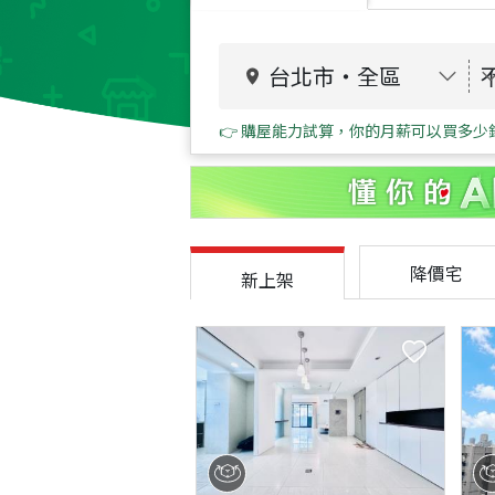
台北市
・
全區
👉 購屋能力試算，你的月薪可以買多少
降價宅
新上架