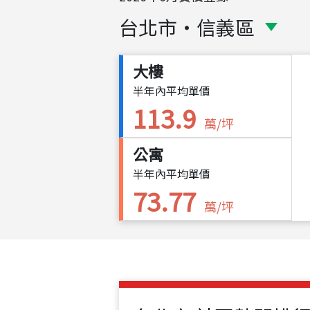
台北市
・
信義區
大樓
半年內平均單價
113.9
萬/坪
公寓
半年內平均單價
73.77
萬/坪