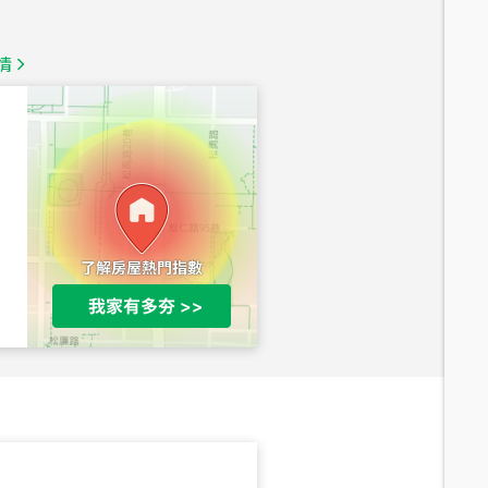
1,020
萬
情
總價
490
萬
總價
1,808
萬
總價
530
萬
路二段
總價
5,800
萬
路