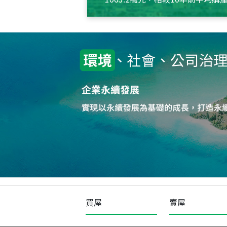
約550萬元，且貸款金額也多
買屋
賣屋