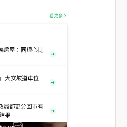
總價
530
萬
看更多
路二段
總價
5,800
萬
路
義房屋：同理心比
總價
1,938
萬
三段
』 大安坡道車位
總價
1,350
萬
政局都更分回市有
總價
售結果
1,020
萬