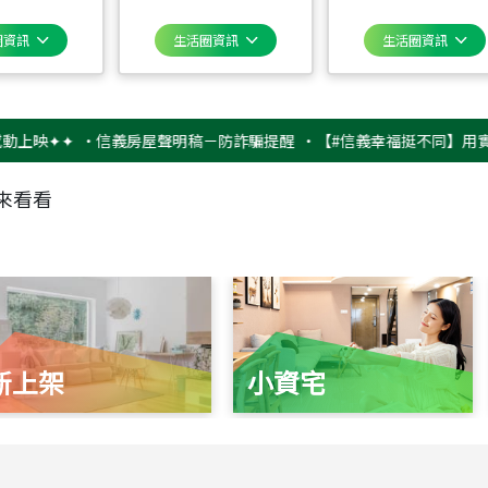
圈資訊
生活圈資訊
生活圈資訊
✦✦
‧
信義房屋聲明稿－防詐騙提醒
‧
【#信義幸福挺不同】用實力，讓升
來看看
新上架
小資宅
115
年
07
月 成交
捷豹
台北市中山區長春路
115
年
07
月 成交