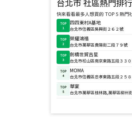
台北市
社區熱門排
快來看看最多人想買的 TOP 5 熱門
四四東村A基地
TOP
1
台北市信義區吳興街２６２號
榮耀鴻禧
TOP
2
台北市萬華區貴陽街二段７９號
劍橋世貿吉星
TOP
3
台北市松山區南京東路五段３３０
MOMA
TOP
4
台北市信義區忠孝東路五段２５８
華宴
TOP
5
台北市萬華區桂林路,萬華區柳州