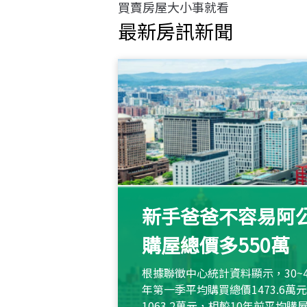
買賣房屋大小事就看
最新房訊新聞
新手爸爸不容易阿公
購屋總價多550萬
根據聯徵中心統計資料顯示，30~
年第一季平均購買總價1473.6
1063.2萬元，相較10年前平均購