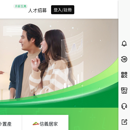
人才招募
登入/註冊
外置產
信義居家