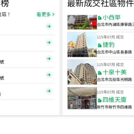
行榜
最新成交社區物件
115
年
07
月 成交
小西華
社區！
看更多
台北市內湖區康寧路
115
年
07
月 成交
捷豹
台北市中山區長春路
115
年
07
月 成交
號
十泉十美
台北市北投區光明路
號
115
年
07
月 成交
四維天廈
街
新竹市新竹市四維路
115
年
07
月 成交
菁英典藏
新竹市新竹市慈祥路