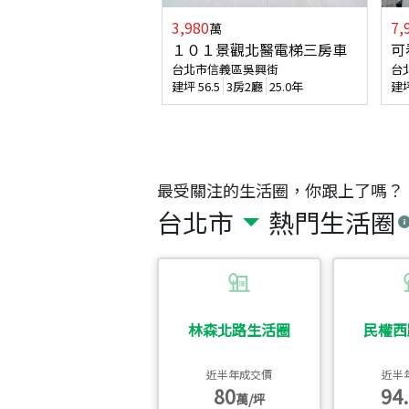
3,980
7,
萬
１０１景觀北醫電梯三房車
可
台北市信義區吳興街
台
建坪
56.5
3房2廳
25.0年
建
最受關注的生活圈，你跟上了嗎？
台北市
熱門生活圈
林森北路生活圈
民權西
近半年成交價
近半
80
94.
萬/坪