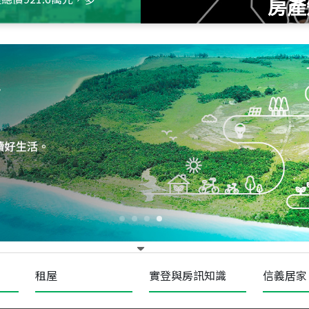
房產
115
年
07
月 成交
四維天廈
新竹市新竹市四維路
115
年
07
月 成交
菁英典藏
新竹市新竹市慈祥路
租屋
實登與房訊知識
信義居家