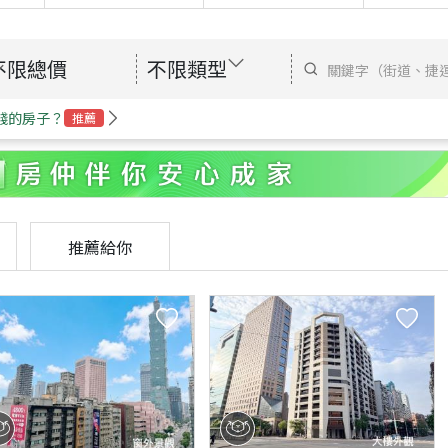
不限總價
不限類型
錢的房子？
推薦
推薦給你