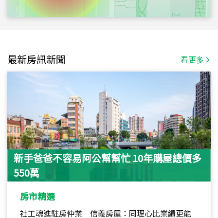
最新房訊新聞
看更多
新手爸爸不容易阿公幫幫忙 10年購屋總價多
550萬
房市精選
社工魂進駐房仲業 信義房屋：同理心比業績更能