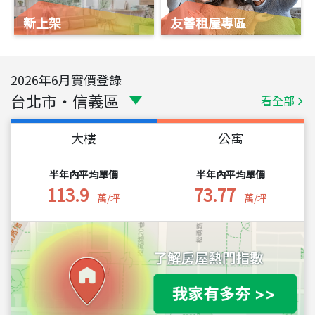
新上架
友善租屋專區
2026
年
6
月實價登錄
台北市
・
信義區
看全部
大樓
公寓
半年內平均單價
半年內平均單價
113.9
73.77
萬/坪
萬/坪