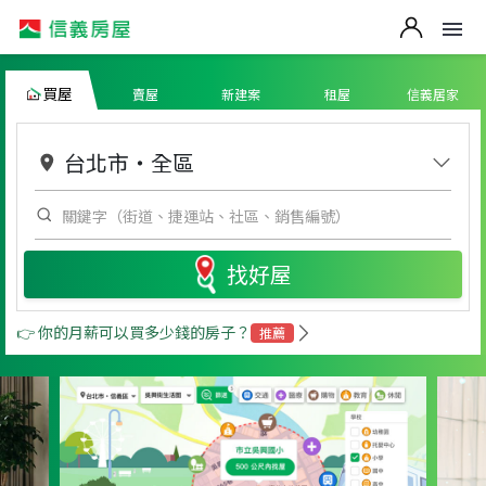
買屋
賣屋
新建案
租屋
信義居家
台北市
・
全區
找好屋
👉 你的月薪可以買多少錢的房子？
推薦