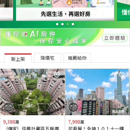
降價宅
推薦給你
新上架
9,388
7,998
萬
萬
｛傳家｝信義計畫區五房讚
可看屋！全坤１０１十一樓