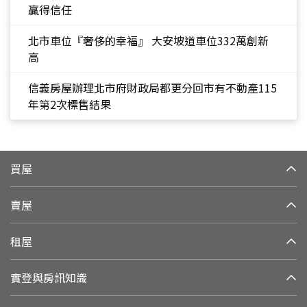
贏得信任
北市車位『奢侈的幸福』 大安坡道車位332萬創新
高
信義房屋辦理北市府財政局都更分回市有不動產115
年第2次標售結果
買屋
賣屋
租屋
實登與房訊知識