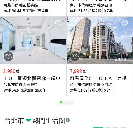
台北市信義區松德路
台北市信義區信義路四段
建坪
90.44
5房2廳
35.4年
建坪
51.63
3房2廳
0.7年
3,980
7,998
萬
萬
１０１景觀北醫電梯三房車
可看屋全坤１０１Ａ１九樓
台北市信義區吳興街
台北市信義區信義路四段
建坪
56.5
3房2廳
25.0年
建坪
51.63
3房2廳
0.7年
台北市
熱門生活圈