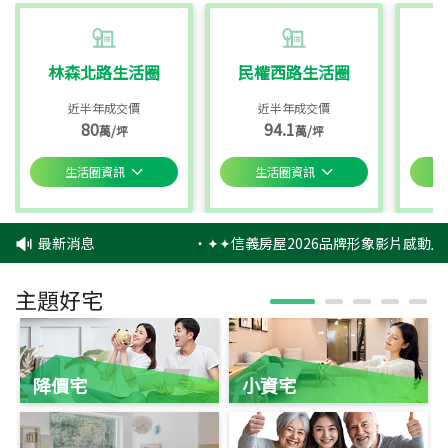
林森北路生活圈
民權西路生活圈
近半年成交價
近半年成交價
80
94.1
萬/坪
萬/坪
生活圈資訊
生活圈資訊
最新消息
‧
✦✦信義房屋2026品牌形象影片感動上
主題好宅
降價宅
小資宅