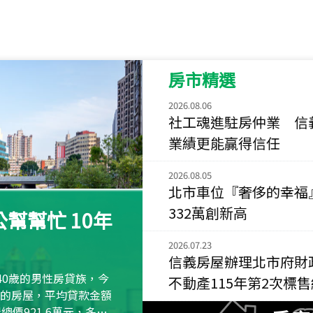
115
年
07
月 成交
菁英典藏
新竹市新竹市慈祥路
房市精選
115
年
07
月 成交
長隄
2026.08.06
社工魂進駐房仲業 信
新北市永和區環河西
業績更能贏得信任
115
年
07
月 成交
央央
2026.08.05
新竹縣竹北市高鐵八
北市車位『奢侈的幸福
332萬創新高
115
年
07
月 成交
幫幫忙 10年
小西華
2026.07.23
台北市內湖區康寧路
信義房屋辦理北市府財
40歲的男性房貸族，今
115
年
07
月 成交
不動產115年第2次標
捷豹
萬元的房屋，平均貸款金額
屋總價921.6萬元，多出
台北市中山區長春路