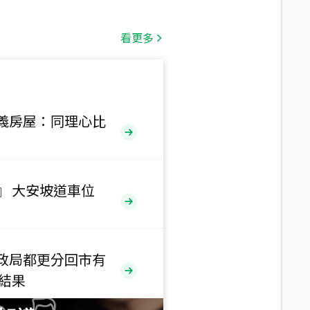
總價
1,808
萬
看更多
總價
530
萬
義房屋：同理心比
路二段
總價
5,800
萬
路
』 大安坡道車位
總價
1,938
萬
三段
政局都更分回市有
總價
售結果
1,350
萬