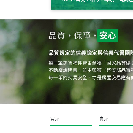
約550萬元，且貸款金額也多
買屋
賣屋