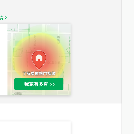
總價
1,350
萬
情
總價
1,020
萬
總價
490
萬
總價
1,808
萬
總價
530
萬
路二段