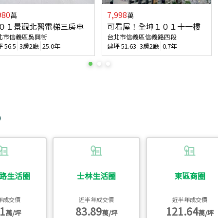
980
7,998
萬
萬
０１景觀北醫電梯三房車
可看屋！全坤１０１十一樓
北市信義區吳興街
台北市信義區信義路四段
坪
56.5
3房2廳
25.0年
建坪
51.63
3房2廳
0.7年
路生活圈
士林生活圈
東區商圈
年成交價
近半年成交價
近半年成交價
1
83.89
121.64
萬/坪
萬/坪
萬/坪