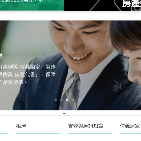
房產
115
年
07
月 成交
十泉十美
台北市北投區光明路
115
年
07
月 成交
四維天廈
新竹市新竹市四維路
115
年
07
月 成交
菁英典藏
新竹市新竹市慈祥路
租屋
實登與房訊知識
信義居家