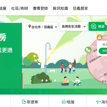
租屋
社區/商辦
實價登錄
房訊知識
信義居家
新建案
租屋
海