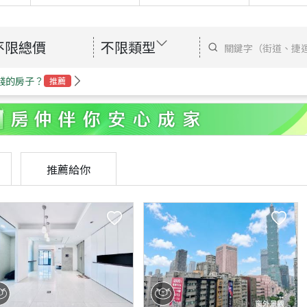
不限總價
不限類型
錢的房子？
推薦
推薦給你