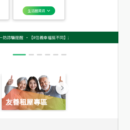
生活圈資訊
騙提醒
‧
【#信義幸福挺不同】用實力，讓升職免抽號碼牌！最新雇主品牌影
友善租屋專區
新婚起家厝