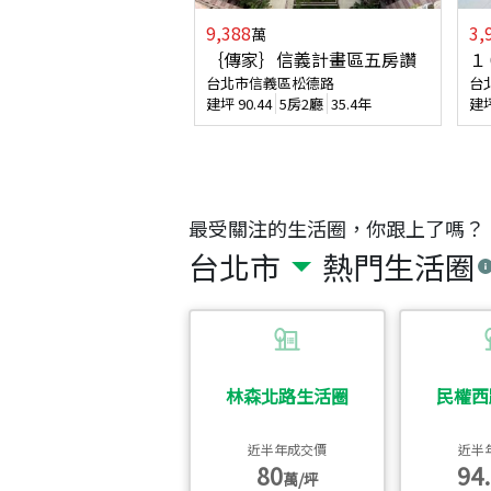
9,388
3,
萬
｛傳家｝信義計畫區五房讚
１
台北市信義區松德路
台
建坪
90.44
5房2廳
35.4年
建
最受關注的生活圈，你跟上了嗎？
台北市
熱門生活圈
林森北路生活圈
民權西
近半年成交價
近半
80
94.
萬/坪