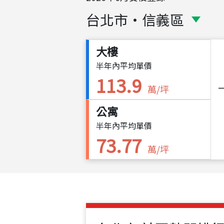
台北市
・
信義區
大樓
半年內平均單價
113.9
萬/坪
公寓
半年內平均單價
73.77
萬/坪