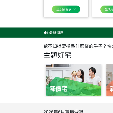
生活圈資訊
生活
最新消息
還不知道要搜尋什麼樣的房子？快
主題好宅
降價宅
2026
年
6
月實價登錄