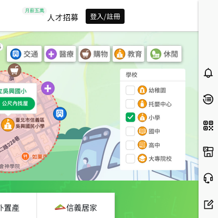
人才招募
登入/註冊
外置產
信義居家