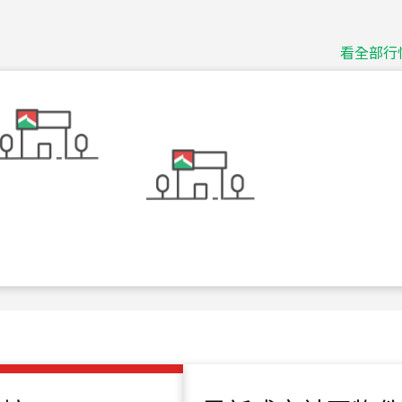
115
年
07
月 成交
捷豹
台北市中山區長春路
看全部行
115
年
07
月 成交
十泉十美
台北市北投區光明路
115
年
07
月 成交
四維天廈
新竹市新竹市四維路
115
年
07
月 成交
菁英典藏
新竹市新竹市慈祥路
115
年
07
月 成交
長隄
新北市永和區環河西