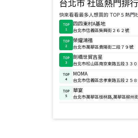
台北市
社區熱門排
快來看看最多人想買的 TOP 5 熱門
四四東村A基地
TOP
1
台北市信義區吳興街２６２號
榮耀鴻禧
TOP
2
台北市萬華區貴陽街二段７９號
劍橋世貿吉星
TOP
3
台北市松山區南京東路五段３３０
MOMA
TOP
4
台北市信義區忠孝東路五段２５８
華宴
TOP
5
台北市萬華區桂林路,萬華區柳州