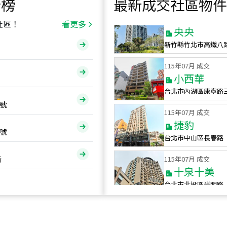
行榜
最新成交社區物件
115
年
07
月 成交
央央
社區！
看更多
新竹縣竹北市高鐵八
115
年
07
月 成交
小西華
台北市內湖區康寧路
115
年
07
月 成交
號
捷豹
台北市中山區長春路
號
115
年
07
月 成交
十泉十美
街
台北市北投區光明路
115
年
07
月 成交
四維天廈
新竹市新竹市四維路