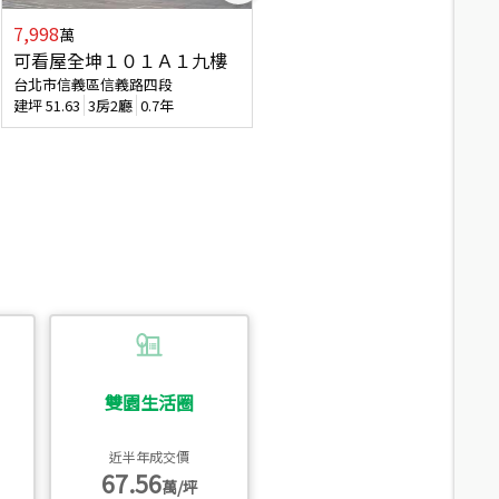
7,998
3,800
萬
萬
可看屋全坤１０１Ａ１九樓
信義區大空間美寓
台北市信義區信義路四段
台北市信義區大道路
建坪
51.63
3房2廳
0.7年
建坪
39.62
6房4廳(含加蓋)
51.9
雙園生活圈
近半年成交價
67.56
萬/坪