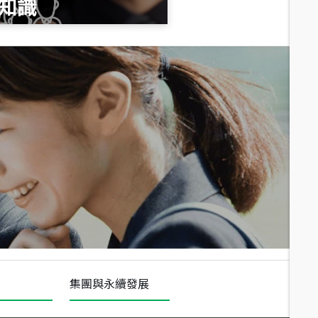
知識
總價
1,020
萬
總價
490
萬
總價
1,808
萬
集團與永續發展