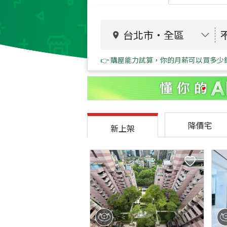
台北市
・
全區
👉 購屋能力試算，你的月薪可以買多少
降價宅
新上架