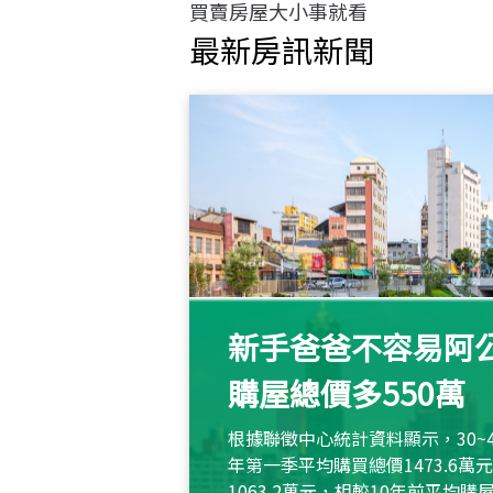
買賣房屋大小事就看
最新房訊新聞
新手爸爸不容易阿公
購屋總價多550萬
根據聯徵中心統計資料顯示，30~
年第一季平均購買總價1473.6
1063.2萬元，相較10年前平均購