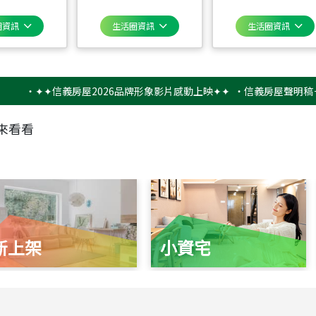
圈資訊
生活圈資訊
生活圈資訊
‧
✦✦信義房屋2026品牌形象影片感動上映✦✦
‧
信義房屋聲明稿－防詐
來看看
新上架
小資宅