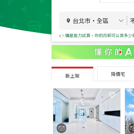
台北市
・
全區
👉 購屋能力試算，你的月薪可以買多少
降價宅
新上架