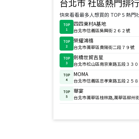
台北市
社區熱門排
快來看看最多人想買的 TOP 5 熱門
四四東村A基地
TOP
1
台北市信義區吳興街２６２號
榮耀鴻禧
TOP
2
台北市萬華區貴陽街二段７９號
劍橋世貿吉星
TOP
3
台北市松山區南京東路五段３３０
MOMA
TOP
4
台北市信義區忠孝東路五段２５８
華宴
TOP
5
台北市萬華區桂林路,萬華區柳州