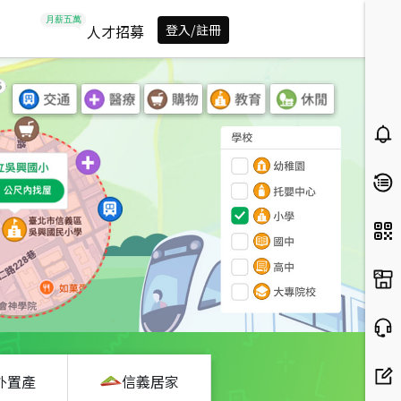
人才招募
登入/註冊
外置產
信義居家