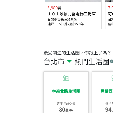
3,980
7,
萬
１０１景觀北醫電梯三房車
可
台北市信義區吳興街
台
建坪
56.5
3房2廳
25.0年
建
最受關注的生活圈，你跟上了嗎？
台北市
熱門生活圈
林森北路生活圈
民權西
近半年成交價
近半
80
94.
萬/坪