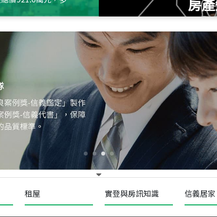
房產
115
年
07
月 成交
十泉十美
台北市北投區光明路
115
年
07
月 成交
四維天廈
新竹市新竹市四維路
115
年
07
月 成交
菁英典藏
新竹市新竹市慈祥路
租屋
實登與房訊知識
信義居家