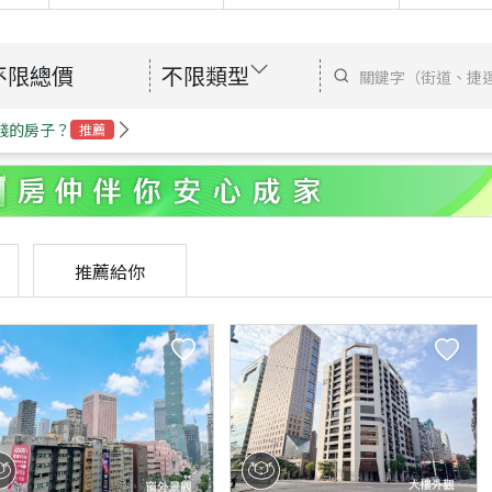
不限總價
不限類型
錢的房子？
推薦
推薦給你