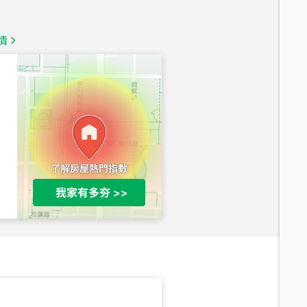
1,350
萬
情
總價
1,020
萬
總價
490
萬
總價
1,808
萬
總價
530
萬
路二段