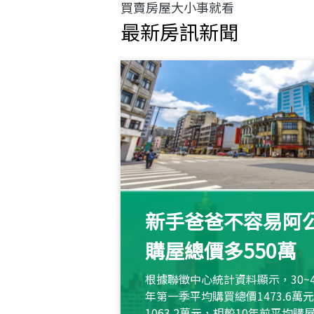
買賣房屋大小事就看
最新房訊新聞
新手爸爸不容易阿公
購屋總價多550萬
根據聯徵中心統計資料顯示，30~
年第一季平均購買總價1473.6
1063.2萬元，相較10年前平均購