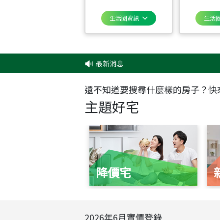
生活圈資訊
生活
最新消息
‧
還不知道要搜尋什麼樣的房子？快
主題好宅
降價宅
2026
年
6
月實價登錄