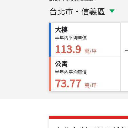
台北市
・
信義區
大樓
半年內平均單價
113.9
萬/坪
公寓
半年內平均單價
73.77
萬/坪