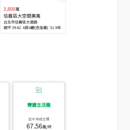
3,800
2,088
萬
萬
信義區大空間美寓
博愛精妝成家易
台北市信義區大道路
台北市信義區虎林街
建坪
39.62
6房4廳(含加蓋)
51.9年
建坪
20.47
3房2廳
56.4年
雙園生活圈
近半年成交價
67.56
萬/坪