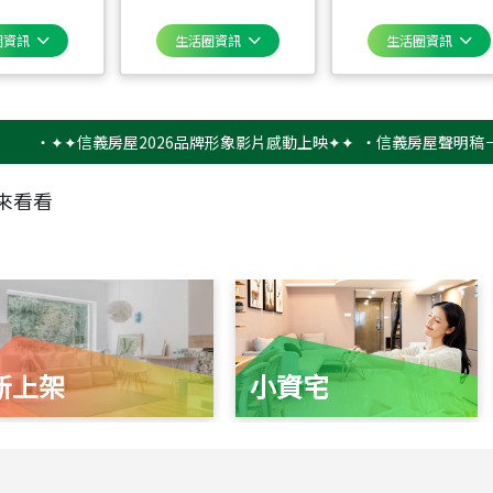
圈資訊
生活圈資訊
生活圈資訊
✦✦信義房屋2026品牌形象影片感動上映✦✦
‧
信義房屋聲明稿－防詐騙
來看看
新上架
小資宅
115
年
07
月 成交