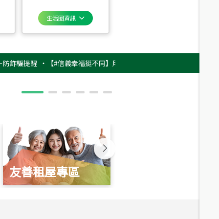
生活圈資訊
提醒
‧
【#信義幸福挺不同】用實力，讓升職免抽號碼牌！最新雇主品牌影片
友善租屋專區
新婚起家厝
總價