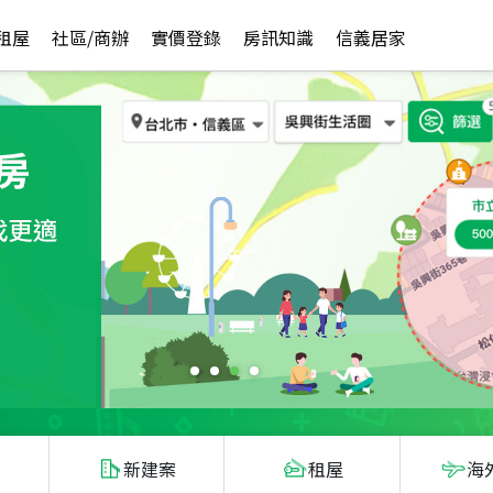
租屋
社區/商辦
實價登錄
房訊知識
信義居家
新建案
租屋
海