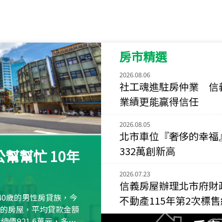
115
年
07
月 成交
菁英典藏
新竹市新竹市慈祥路
房市精選
115
年
07
月 成交
長隄
2026.08.06
新北市永和區環河西
社工魂進駐房仲業 信
業績更能贏得信任
115
年
07
月 成交
央央
2026.08.05
新竹縣竹北市高鐵八
北市車位『奢侈的幸福
115
年
07
月 成交
332萬創新高
幫幫忙 10年
小西華
台北市內湖區康寧路
2026.07.23
信義房屋辦理北市府財
115
年
07
月 成交
40歲的男性房貸族，今
不動產115年第2次標
捷豹
萬元的房屋，平均貸款金額
台北市中山區長春路
屋總價921.6萬元，多出