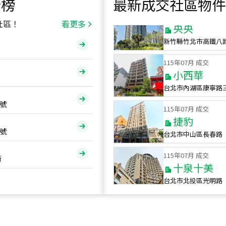
行榜
最新成交社區物件
115
年
07
月 成交
央央
社區！
看更多
新竹縣竹北市高鐵八
115
年
07
月 成交
小西華
台北市內湖區康寧路
115
年
07
月 成交
號
捷豹
台北市中山區長春路
號
115
年
07
月 成交
十泉十美
街
台北市北投區光明路
115
年
07
月 成交
四維天廈
新竹市新竹市四維路