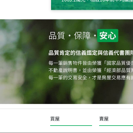
約550萬元，且貸款金額也多
買屋
賣屋