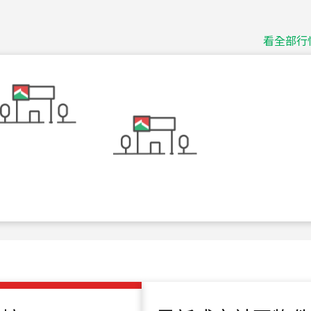
捷豹
台北市中山區長春路
看全部行
115
年
07
月 成交
十泉十美
台北市北投區光明路
115
年
07
月 成交
四維天廈
新竹市新竹市四維路
115
年
07
月 成交
菁英典藏
新竹市新竹市慈祥路
115
年
07
月 成交
長隄
新北市永和區環河西