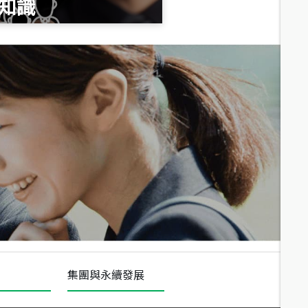
知識
總價
1,020
萬
總價
490
萬
總價
1,808
萬
集團與永續發展