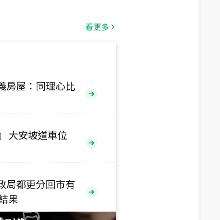
總價
1,808
萬
看更多
總價
530
萬
路二段
義房屋：同理心比
總價
5,800
萬
路
』 大安坡道車位
總價
1,938
萬
三段
政局都更分回市有
總價
售結果
1,350
萬