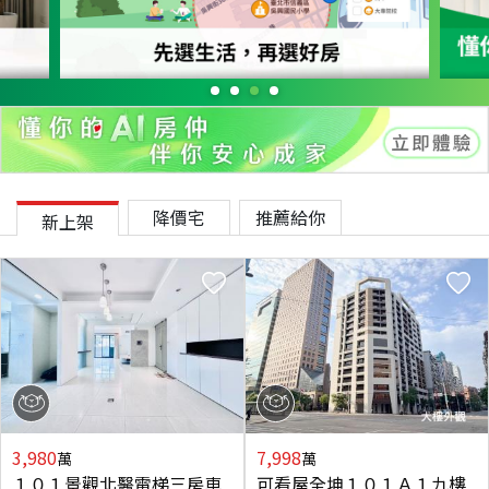
降價宅
推薦給你
新上架
3,980
7,998
萬
萬
１０１景觀北醫電梯三房車
可看屋全坤１０１Ａ１九樓