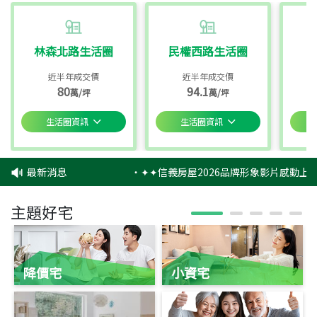
林森北路生活圈
民權西路生活圈
近半年成交價
近半年成交價
80
94.1
萬/坪
萬/坪
生活圈資訊
生活圈資訊
最新消息
‧
✦✦信義房屋2026品牌形象影片感動上映
主題好宅
降價宅
小資宅