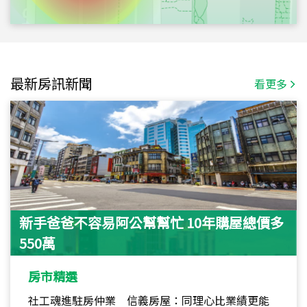
最新房訊新聞
看更多
新手爸爸不容易阿公幫幫忙 10年購屋總價多
550萬
房市精選
社工魂進駐房仲業 信義房屋：同理心比業績更能