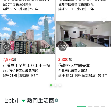
台北市信義區吳興街
台北市信義區信義路四段
建坪
56.5
3房2廳
25.0年
建坪
51.63
3房2廳
0.7年
7,998
3,800
萬
萬
可看屋！全坤１０１十一樓
信義區大空間美寓
台北市信義區信義路四段
台北市信義區大道路
建坪
51.63
3房2廳
0.7年
建坪
39.62
6房4廳(含加蓋)
51.9年
台北市
熱門生活圈