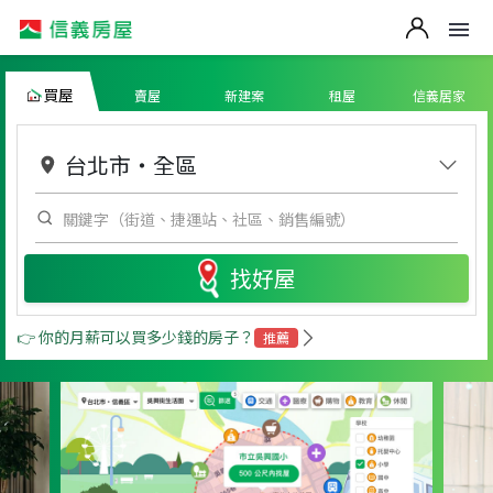
買屋
賣屋
新建案
租屋
信義居家
台北市
・
全區
找好屋
👉 你的月薪可以買多少錢的房子？
推薦