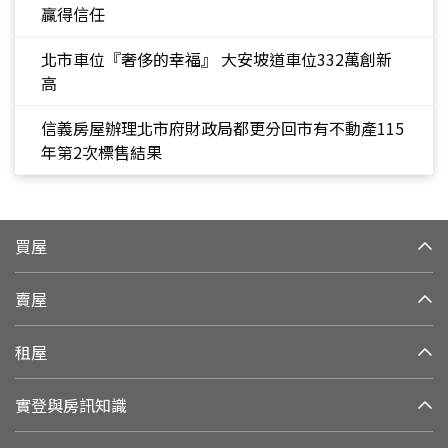
贏得信任
北市車位『奢侈的幸福』 大安坡道車位332萬創新
高
信義房屋辦理北市府財政局都更分回市有不動產115
年第2次標售結果
買屋
賣屋
租屋
實登與房訊知識