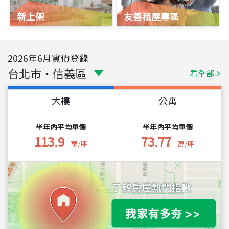
新上架
友善租屋專區
2026
年
6
月實價登錄
台北市
・
信義區
看全部
大樓
公寓
半年內平均單價
半年內平均單價
113.9
73.77
萬/坪
萬/坪