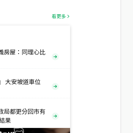
總價
1,808
萬
看更多
總價
530
萬
路二段
義房屋：同理心比
總價
5,800
萬
路
』 大安坡道車位
總價
1,938
萬
三段
政局都更分回市有
總價
售結果
1,350
萬