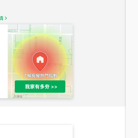
1,350
萬
情
總價
1,020
萬
總價
490
萬
總價
1,808
萬
總價
530
萬
路二段