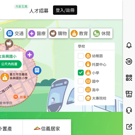
人才招募
登入/註冊
外置產
信義居家