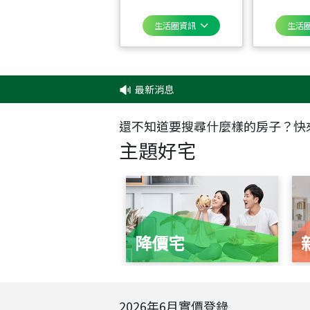
生活圈資訊
生活
最新消息
還不知道要搜尋什麼樣的房子？快
主題好宅
降價宅
2026
年
6
月實價登錄