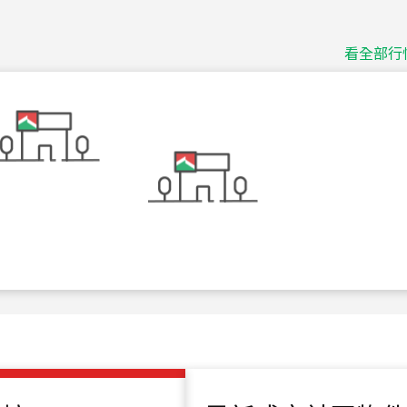
捷豹
台北市中山區長春路
看全部行
115
年
07
月 成交
十泉十美
台北市北投區光明路
115
年
07
月 成交
四維天廈
新竹市新竹市四維路
115
年
07
月 成交
菁英典藏
新竹市新竹市慈祥路
115
年
07
月 成交
長隄
新北市永和區環河西