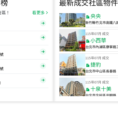
行榜
最新成交社區物件
115
年
07
月 成交
央央
社區！
看更多
新竹縣竹北市高鐵八
115
年
07
月 成交
小西華
台北市內湖區康寧路
115
年
07
月 成交
號
捷豹
台北市中山區長春路
號
115
年
07
月 成交
十泉十美
街
台北市北投區光明路
115
年
07
月 成交
四維天廈
新竹市新竹市四維路