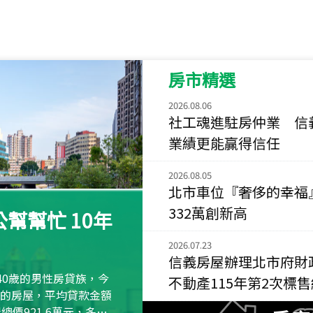
115
年
07
月 成交
菁英典藏
新竹市新竹市慈祥路
房市精選
115
年
07
月 成交
長隄
2026.08.06
新北市永和區環河西
社工魂進駐房仲業 信
業績更能贏得信任
115
年
07
月 成交
央央
2026.08.05
新竹縣竹北市高鐵八
北市車位『奢侈的幸福
115
年
07
月 成交
332萬創新高
幫幫忙 10年
小西華
台北市內湖區康寧路
2026.07.23
信義房屋辦理北市府財
115
年
07
月 成交
40歲的男性房貸族，今
不動產115年第2次標
捷豹
萬元的房屋，平均貸款金額
台北市中山區長春路
屋總價921.6萬元，多出