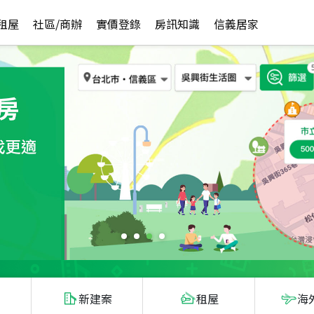
租屋
社區/商辦
實價登錄
房訊知識
信義居家
新建案
租屋
海