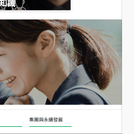
知識
總價
1,020
萬
總價
490
萬
總價
1,808
萬
集團與永續發展