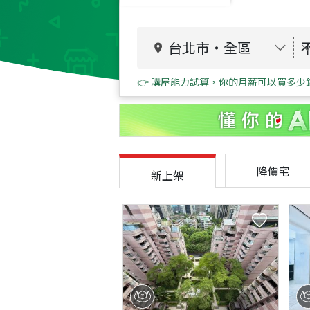
台北市
・
全區
👉 購屋能力試算，你的月薪可以買多少
降價宅
新上架