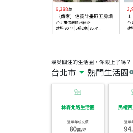
9,388
3,
萬
｛傳家｝信義計畫區五房讚
１
台北市信義區松德路
台
建坪
90.44
5房2廳
35.4年
建
最受關注的生活圈，你跟上了嗎？
台北市
熱門生活圈
林森北路生活圈
民權西
近半年成交價
近半
80
94.
萬/坪