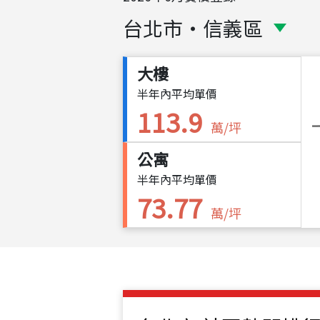
台北市
・
信義區
大樓
半年內平均單價
113.9
萬/坪
公寓
半年內平均單價
73.77
萬/坪