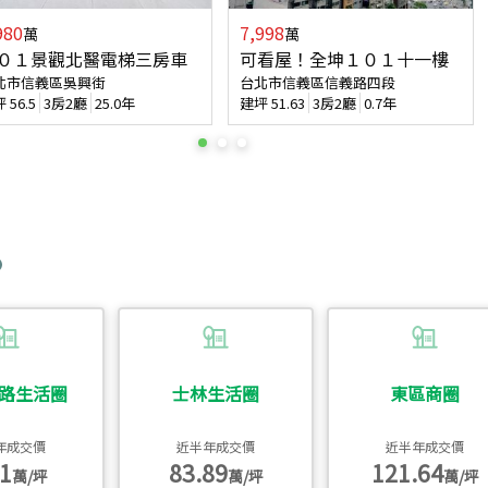
980
7,998
萬
萬
０１景觀北醫電梯三房車
可看屋！全坤１０１十一樓
北市信義區吳興街
台北市信義區信義路四段
坪
56.5
3房2廳
25.0年
建坪
51.63
3房2廳
0.7年
路生活圈
士林生活圈
東區商圈
年成交價
近半年成交價
近半年成交價
1
83.89
121.64
萬/坪
萬/坪
萬/坪