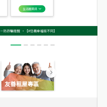
生活圈資訊
騙提醒
‧
【#信義幸福挺不同】用實力，讓升職免抽號碼牌！最新雇主品牌影片
友善租屋專區
新婚起家厝
總價