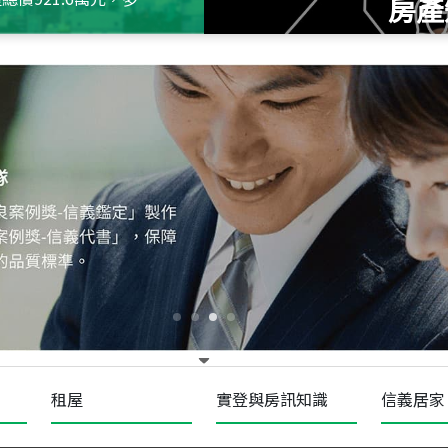
房產
115
年
07
月 成交
十泉十美
台北市北投區光明路
115
年
07
月 成交
四維天廈
新竹市新竹市四維路
115
年
07
月 成交
菁英典藏
新竹市新竹市慈祥路
租屋
實登與房訊知識
信義居家