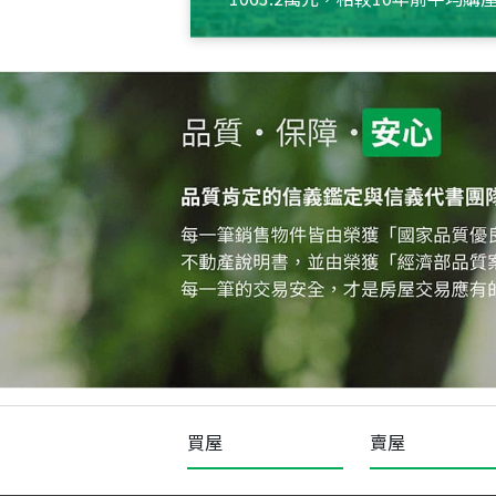
約550萬元，且貸款金額也多
買屋
賣屋