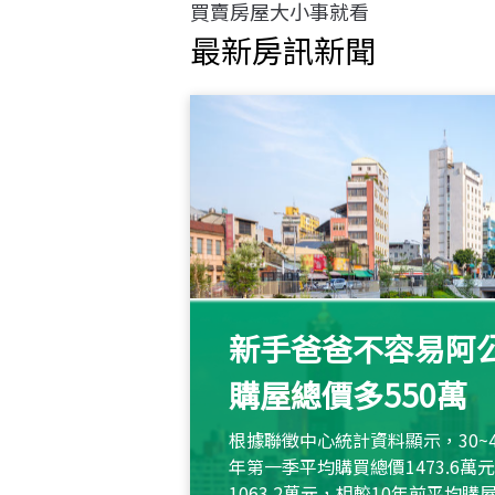
買賣房屋大小事就看
最新房訊新聞
新手爸爸不容易阿公
購屋總價多550萬
根據聯徵中心統計資料顯示，30~
年第一季平均購買總價1473.6
1063.2萬元，相較10年前平均購