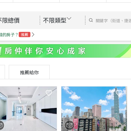
不限總價
不限類型
錢的房子？
推薦
推薦給你