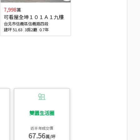
7,998
3,800
萬
萬
可看屋全坤１０１Ａ１九樓
信義區大空間美寓
台北市信義區信義路四段
台北市信義區大道路
建坪
51.63
3房2廳
0.7年
建坪
39.62
6房4廳(含加蓋)
51.9
雙園生活圈
近半年成交價
67.56
萬/坪