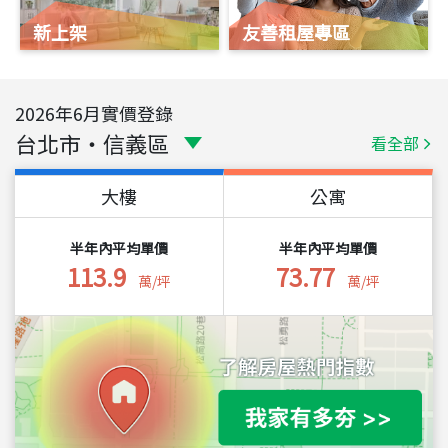
新上架
友善租屋專區
2026
年
6
月實價登錄
台北市
・
信義區
看全部
大樓
公寓
半年內平均單價
半年內平均單價
113.9
73.77
萬/坪
萬/坪