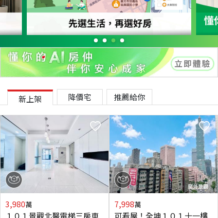
降價宅
推薦給你
新上架
3,980
7,998
萬
萬
１０１景觀北醫電梯三房車
可看屋！全坤１０１十一樓