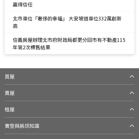
贏得信任
北市車位『奢侈的幸福』 大安坡道車位332萬創新
高
信義房屋辦理北市府財政局都更分回市有不動產115
年第2次標售結果
買屋
賣屋
租屋
實登與房訊知識