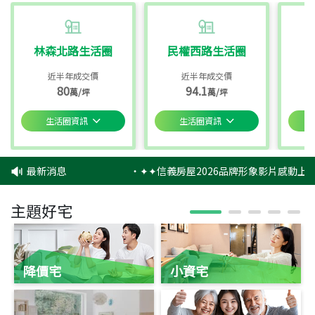
林森北路生活圈
民權西路生活圈
近半年成交價
近半年成交價
80
94.1
萬/坪
萬/坪
生活圈資訊
生活圈資訊
最新消息
‧
✦✦信義房屋2026品牌形象影片感動上映
主題好宅
降價宅
小資宅