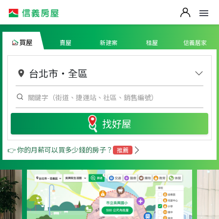
買屋
賣屋
新建案
租屋
信義居家
台北市
・
全區
找好屋
👉 你的月薪可以買多少錢的房子？
推薦