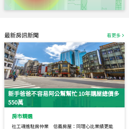
最新房訊新聞
看更多
新手爸爸不容易阿公幫幫忙 10年購屋總價多
550萬
房市精選
社工魂進駐房仲業 信義房屋：同理心比業績更能