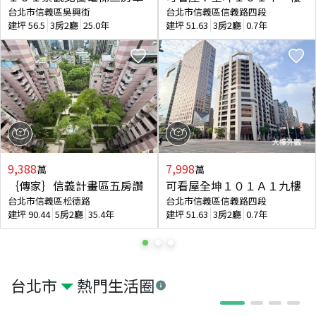
台北市信義區吳興街
台北市信義區信義路四段
建坪
56.5
3房2廳
25.0年
建坪
51.63
3房2廳
0.7年
9,388
7,998
萬
萬
｛傳家｝信義計畫區五房讚
可看屋全坤１０１Ａ１九樓
台北市信義區松德路
台北市信義區信義路四段
建坪
90.44
5房2廳
35.4年
建坪
51.63
3房2廳
0.7年
台北市
熱門生活圈