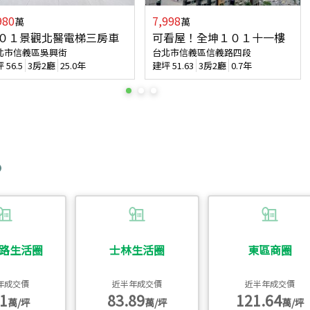
980
7,998
萬
萬
０１景觀北醫電梯三房車
可看屋！全坤１０１十一樓
北市信義區吳興街
台北市信義區信義路四段
坪
56.5
3房2廳
25.0年
建坪
51.63
3房2廳
0.7年
路生活圈
士林生活圈
東區商圈
年成交價
近半年成交價
近半年成交價
1
83.89
121.64
萬/坪
萬/坪
萬/坪