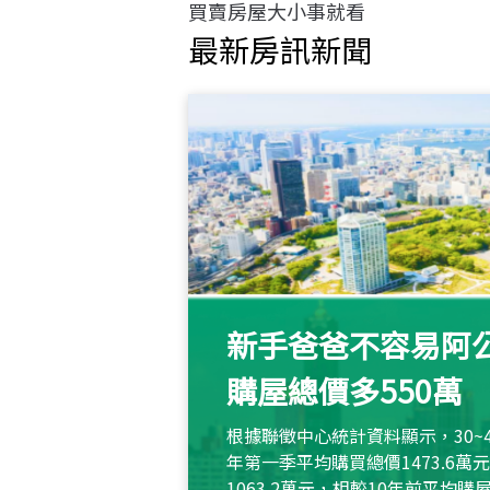
買賣房屋大小事就看
最新房訊新聞
新手爸爸不容易阿公
購屋總價多550萬
根據聯徵中心統計資料顯示，30~
年第一季平均購買總價1473.6
1063.2萬元，相較10年前平均購