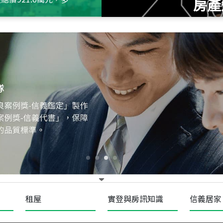
房產
115
年
07
月 成交
十泉十美
台北市北投區光明路
115
年
07
月 成交
四維天廈
新竹市新竹市四維路
115
年
07
月 成交
菁英典藏
新竹市新竹市慈祥路
租屋
實登與房訊知識
信義居家