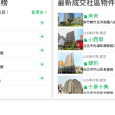
行榜
最新成交社區物件
115
年
07
月 成交
央央
社區！
看更多
新竹縣竹北市高鐵八
115
年
07
月 成交
小西華
台北市內湖區康寧路
115
年
07
月 成交
號
捷豹
台北市中山區長春路
號
115
年
07
月 成交
十泉十美
街
台北市北投區光明路
115
年
07
月 成交
四維天廈
新竹市新竹市四維路