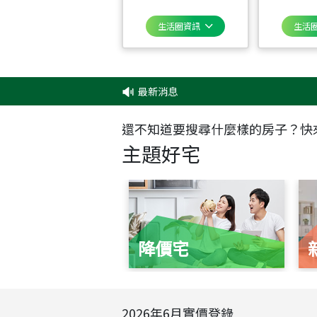
生活圈資訊
生活
最新消息
‧
✦
還不知道要搜尋什麼樣的房子？快
主題好宅
降價宅
2026
年
6
月實價登錄