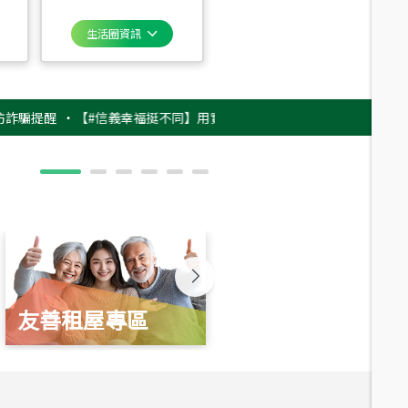
生活圈資訊
醒
‧
【#信義幸福挺不同】用實力，讓升職免抽號碼牌！最新雇主品牌影片上
友善租屋專區
新婚起家厝