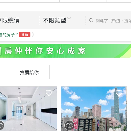
不限總價
不限類型
錢的房子？
推薦
推薦給你