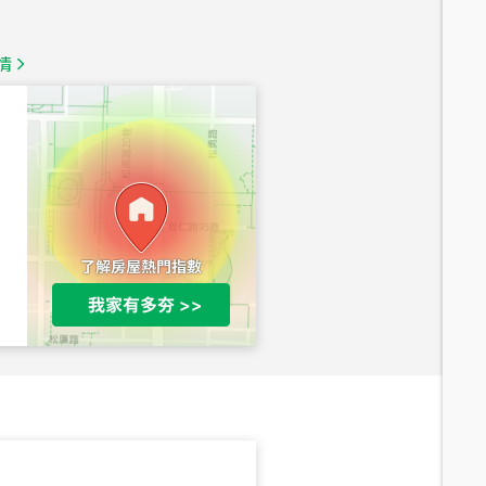
總價
1,350
萬
情
總價
1,020
萬
總價
490
萬
總價
1,808
萬
總價
530
萬
路二段