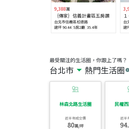
9,388
3,
萬
｛傳家｝信義計畫區五房讚
１
台北市信義區松德路
台
建坪
90.44
5房2廳
35.4年
建
最受關注的生活圈，你跟上了嗎？
台北市
熱門生活圈
林森北路生活圈
民權西
近半年成交價
近半
80
94.
萬/坪