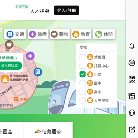
人才招募
登入/註冊
外置產
信義居家