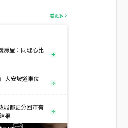
總價
1,808
萬
看更多
總價
530
萬
路二段
義房屋：同理心比
總價
5,800
萬
路
』 大安坡道車位
總價
1,938
萬
三段
政局都更分回市有
總價
售結果
1,350
萬