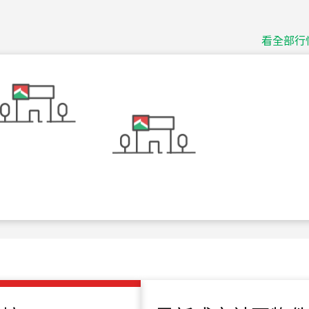
115
年
07
月 成交
捷豹
台北市中山區長春路
看全部行
115
年
07
月 成交
十泉十美
台北市北投區光明路
115
年
07
月 成交
四維天廈
新竹市新竹市四維路
115
年
07
月 成交
菁英典藏
新竹市新竹市慈祥路
115
年
07
月 成交
長隄
新北市永和區環河西