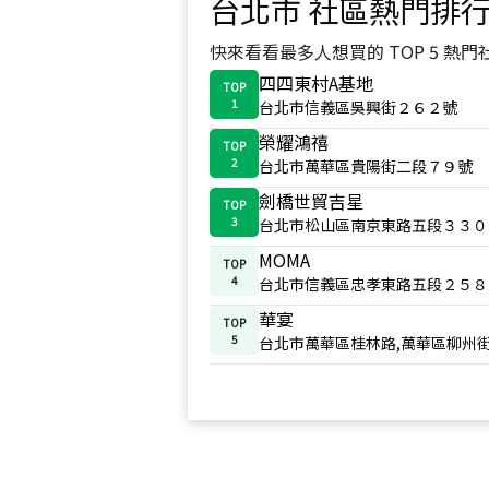
台北市
社區熱門排
快來看看最多人想買的 TOP 5 熱門
四四東村A基地
TOP
1
台北市信義區吳興街２６２號
榮耀鴻禧
TOP
2
台北市萬華區貴陽街二段７９號
劍橋世貿吉星
TOP
3
台北市松山區南京東路五段３３０
MOMA
TOP
4
台北市信義區忠孝東路五段２５８
華宴
TOP
5
台北市萬華區桂林路,萬華區柳州