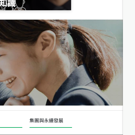
知識
總價
1,020
萬
總價
490
萬
總價
1,808
萬
集團與永續發展