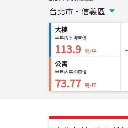
台北市
・
信義區
大樓
半年內平均單價
113.9
萬/坪
公寓
半年內平均單價
73.77
萬/坪