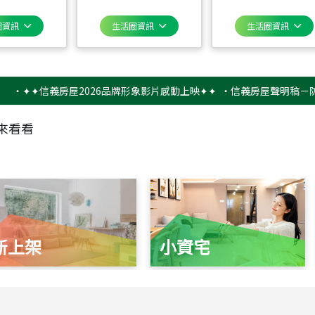
圈資訊
生活圈資訊
生活圈資訊
✦信義房屋2026品牌形象影片感動上映✦✦
‧
信義房屋聲明稿－防詐騙提
來看看
新上架
小資宅