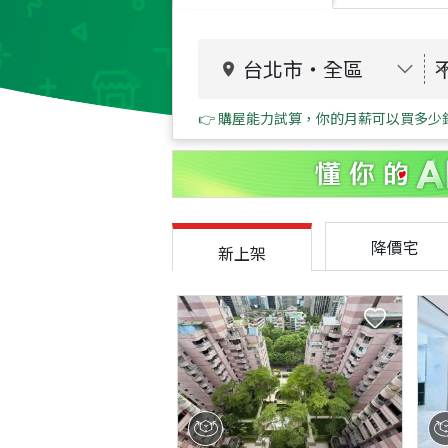
台北市
・
全區
👉 購屋能力試算，你的月薪可以買多少
降價宅
新上架