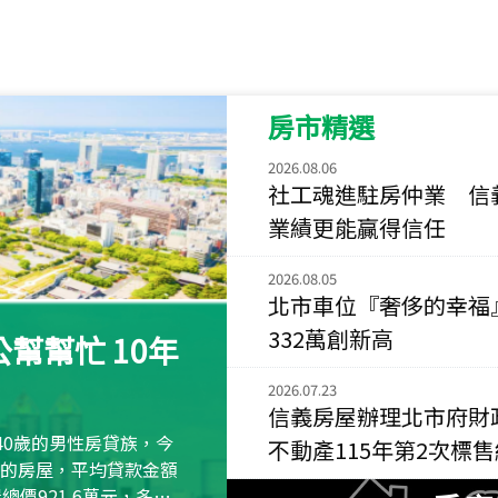
115
年
07
月 成交
菁英典藏
新竹市新竹市慈祥路
房市精選
115
年
07
月 成交
長隄
2026.08.06
新北市永和區環河西
社工魂進駐房仲業 信
業績更能贏得信任
115
年
07
月 成交
央央
2026.08.05
新竹縣竹北市高鐵八
北市車位『奢侈的幸福
332萬創新高
115
年
07
月 成交
幫幫忙 10年
小西華
2026.07.23
台北市內湖區康寧路
信義房屋辦理北市府財
115
年
07
月 成交
40歲的男性房貸族，今
不動產115年第2次標
捷豹
萬元的房屋，平均貸款金額
台北市中山區長春路
屋總價921.6萬元，多出