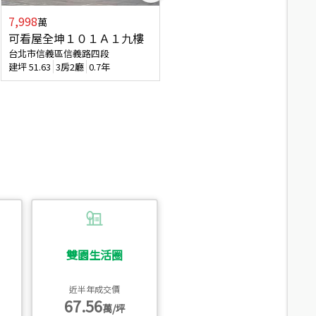
7,998
3,800
萬
萬
可看屋全坤１０１Ａ１九樓
信義區大空間美寓
台北市信義區信義路四段
台北市信義區大道路
建坪
51.63
3房2廳
0.7年
建坪
39.62
6房4廳(含加蓋)
51.9
雙園生活圈
近半年成交價
67.56
萬/坪