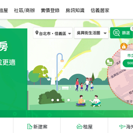
租屋
社區/商辦
實價登錄
房訊知識
信義居家
新建案
租屋
海