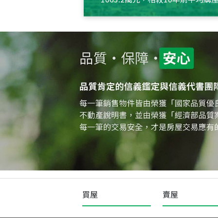
約550萬元，且貸款金額也多
買屋
賣屋